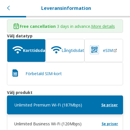
Leveransinformation
Free cancellation
3 days in advance.
More details
Välj datatyp
Korttidsdataabonnemang
Långtidsdataabonnemang
eSIM
Förbetald SIM-kort
Välj produkt
Unlimited Premium Wi-Fi (187Mbps)
Se priser
Unlimited Business Wi-Fi (120Mbps)
Se priser