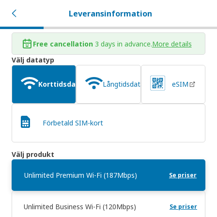
Leveransinformation
Free cancellation
3 days in advance.
More details
Välj datatyp
Korttidsdataabonnemang
Långtidsdataabonnemang
eSIM
Förbetald SIM-kort
Välj produkt
Unlimited Premium Wi-Fi (187Mbps)
Se priser
Unlimited Business Wi-Fi (120Mbps)
Se priser