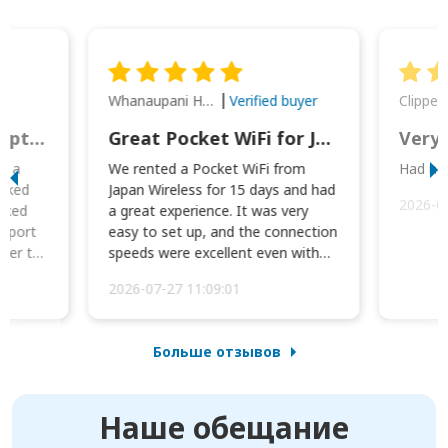
Whanaupani Henry Joseph Macown
r
Verified buyer
This was wonderful option to a family of four. Everything worked smoothly.
Great Pocket WiFi for Japan Travel
Very 
to a
We rented a Pocket WiFi from
Had no 
orked
Japan Wireless for 15 days and had
2026-0
cked
a great experience. It was very
irport
easy to set up, and the connection
ater to
speeds were excellent even with
four phones conne...
2026-07-27 11:09:01
Больше отзывов
Наше обещание