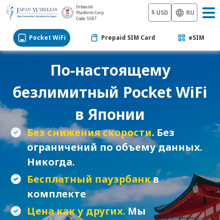
Inbound
$ USD
RU
Platform Corp.
Code: 5587
Pocket WiFi
Prepaid SIM Card
eSIM
По-настоящему
безлимитный
Pocket WiFi
в Японии
Без снижения скорости
. Без
ограничений по объему данных.
Никогда.
Бесплатный пауэрбанк
в
комплекте
Цена как у других.
Мы