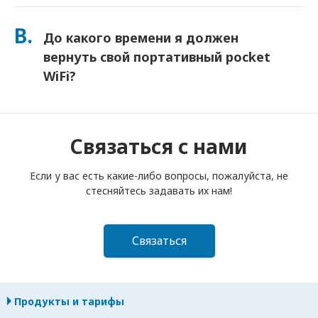
Вы можете добавить Страховку при оформлении заказа,
чтобы покрыть потерю или повреждение. Без страховки
В.
До какого времени я должен
взимается плата за замену. Если что-то случится,
немедленно свяжитесь с нами — мы поможем вам
вернуть свой портативный pocket
оставаться на связи.
WiFi?
Вы должны опустить свой портативный роутер pocket
WiFi в почтовый ящик до полудня следующего дня после
окончания срока аренды. Если вы опоздаете с возвратом,
Связаться с нами
с вас будет взиматься плата.
Если у вас есть какие-либо вопросы, пожалуйста, не
стесняйтесь задавать их нам!
Связаться
Продукты и тарифы