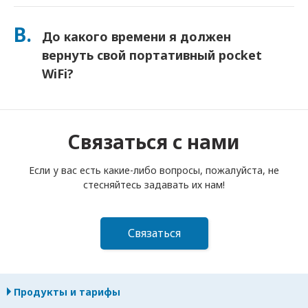
Вы можете добавить Страховку при оформлении заказа,
чтобы покрыть потерю или повреждение. Без страховки
В.
До какого времени я должен
взимается плата за замену. Если что-то случится,
немедленно свяжитесь с нами — мы поможем вам
вернуть свой портативный pocket
оставаться на связи.
WiFi?
Вы должны опустить свой портативный роутер pocket
WiFi в почтовый ящик до полудня следующего дня после
окончания срока аренды. Если вы опоздаете с возвратом,
Связаться с нами
с вас будет взиматься плата.
Если у вас есть какие-либо вопросы, пожалуйста, не
стесняйтесь задавать их нам!
Связаться
Продукты и тарифы