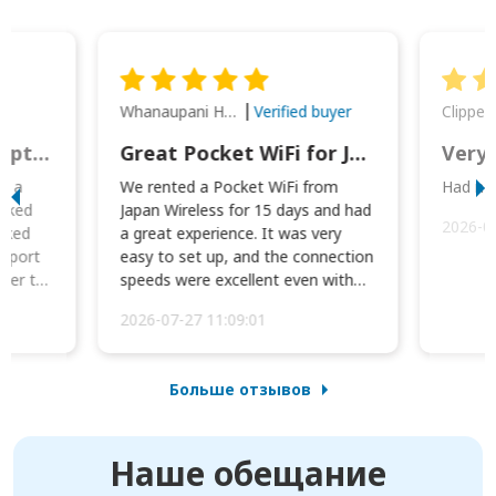
Whanaupani Henry Joseph Macown
r
Verified buyer
This was wonderful option to a family of four. Everything worked smoothly.
Great Pocket WiFi for Japan Travel
Very 
to a
We rented a Pocket WiFi from
Had no 
orked
Japan Wireless for 15 days and had
2026-0
cked
a great experience. It was very
irport
easy to set up, and the connection
ater to
speeds were excellent even with
four phones conne...
2026-07-27 11:09:01
Больше отзывов
Наше обещание