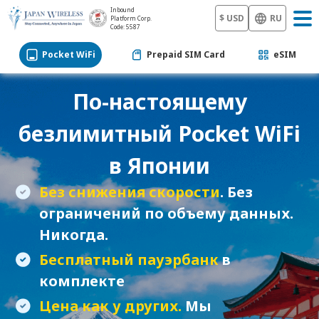
Inbound
$ USD
RU
Platform Corp.
Code: 5587
Pocket WiFi
Prepaid SIM Card
eSIM
По-настоящему
безлимитный
Pocket WiFi
в Японии
Без снижения скорости
. Без
ограничений по объему данных.
Никогда.
Бесплатный пауэрбанк
в
комплекте
Цена как у других.
Мы