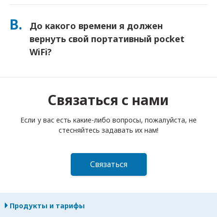
Вы можете добавить Страховку при оформлении заказа,
чтобы покрыть потерю или повреждение. Без страховки
В.
До какого времени я должен
взимается плата за замену. Если что-то случится,
немедленно свяжитесь с нами — мы поможем вам
вернуть свой портативный pocket
оставаться на связи.
WiFi?
Вы должны опустить свой портативный роутер pocket
WiFi в почтовый ящик до полудня следующего дня после
окончания срока аренды. Если вы опоздаете с возвратом,
Связаться с нами
с вас будет взиматься плата.
Если у вас есть какие-либо вопросы, пожалуйста, не
стесняйтесь задавать их нам!
Связаться
Продукты и тарифы