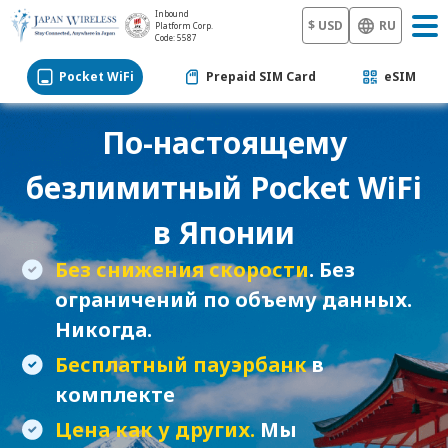
Inbound
$ USD
RU
Platform Corp.
Code: 5587
Pocket WiFi
Prepaid SIM Card
eSIM
По-настоящему
безлимитный
Pocket WiFi
в Японии
Без снижения скорости
. Без
ограничений по объему данных.
Никогда.
Бесплатный пауэрбанк
в
комплекте
Цена как у других.
Мы