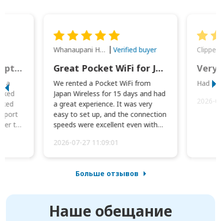
Whanaupani Henry Joseph Macown
r
Verified buyer
This was wonderful option to a family of four. Everything worked smoothly.
Great Pocket WiFi for Japan Travel
Very 
to a
We rented a Pocket WiFi from
Had no 
orked
Japan Wireless for 15 days and had
2026-0
cked
a great experience. It was very
irport
easy to set up, and the connection
ater to
speeds were excellent even with
four phones conne...
2026-07-27 11:09:01
Больше отзывов
Наше обещание