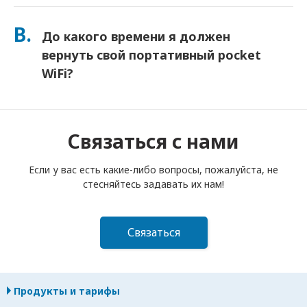
Вы можете добавить Страховку при оформлении заказа,
чтобы покрыть потерю или повреждение. Без страховки
В.
До какого времени я должен
взимается плата за замену. Если что-то случится,
немедленно свяжитесь с нами — мы поможем вам
вернуть свой портативный pocket
оставаться на связи.
WiFi?
Вы должны опустить свой портативный роутер pocket
WiFi в почтовый ящик до полудня следующего дня после
окончания срока аренды. Если вы опоздаете с возвратом,
Связаться с нами
с вас будет взиматься плата.
Если у вас есть какие-либо вопросы, пожалуйста, не
стесняйтесь задавать их нам!
Связаться
Продукты и тарифы