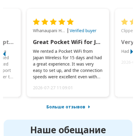
Whanaupani Henry Joseph Macown
r
Verified buyer
This was wonderful option to a family of four. Everything worked smoothly.
Great Pocket WiFi for Japan Travel
Very 
to a
We rented a Pocket WiFi from
Had no 
orked
Japan Wireless for 15 days and had
2026-0
cked
a great experience. It was very
irport
easy to set up, and the connection
ater to
speeds were excellent even with
four phones conne...
2026-07-27 11:09:01
Больше отзывов
Наше обещание