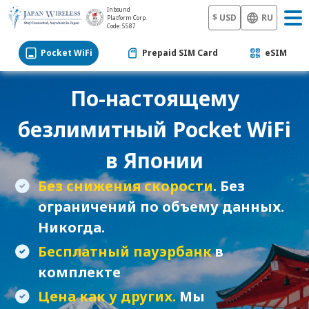
Inbound
$ USD
RU
Platform Corp.
Code: 5587
Pocket WiFi
Prepaid SIM Card
eSIM
По-настоящему
безлимитный
Pocket WiFi
в Японии
Без снижения скорости
. Без
ограничений по объему данных.
Никогда.
Бесплатный пауэрбанк
в
комплекте
Цена как у других.
Мы