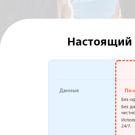
Настоящий 
Данные
По-
Без с
Без дн
честно
Исполь
24/7.