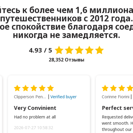
тесь к более чем 1,6 миллион
путешественников с 2012 года.
е спокойствие благодаря сое
никогда не замедляется.
4.93 / 5
28,352 Отзывы
Clipperson Penilla
Corinne Fiorini
Verified buyer
Very Convinient
Perfect ser
Had no problem at all
Requested delive
went smooth. H
2026-07-27 10:58:32
throughout our t