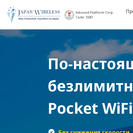
Пр
Inbound Platform Corp.
Code: 5587
По-настоя
безлимит
Pocket WiFi
Без снижения скорости
.