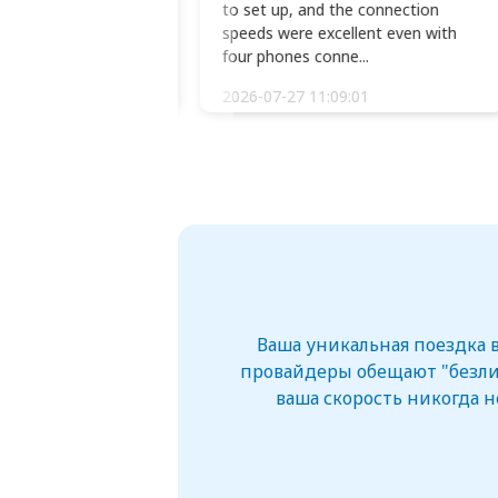
okio Haneda airport
to set up, and the connection
t two weeks later to
speeds were excellent even with
m...
four phones conne...
:34:51
2026-07-27 11:09:01
Ваша уникальная поездка в
провайдеры обещают "безли
ваша скорость никогда н