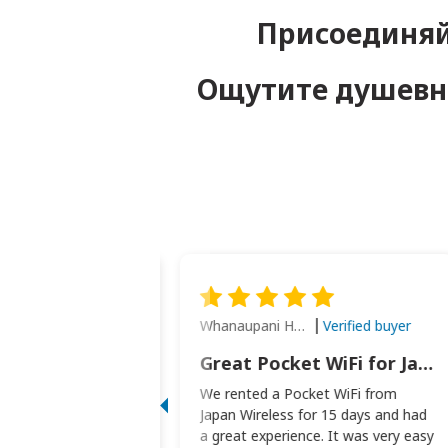
Присоединяй
Ощутите душевно
Whanaupani Henry Joseph Macown
Verified buyer
Verified buyer
This was wonderful option to a family of four. Everything worked smoothly.
Great Pocket WiFi for Japan Travel
rful option to a
We rented a Pocket WiFi from
. Everything worked
Japan Wireless for 15 days and had
picked the pocked
a great experience. It was very easy