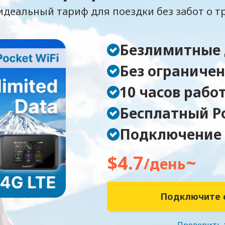
идеальный тариф для поездки без забот о т
Безлимитные
Без ограничен
10 часов рабо
Бесплатный P
Подключение 
$4.7
~
/день
Подключите с