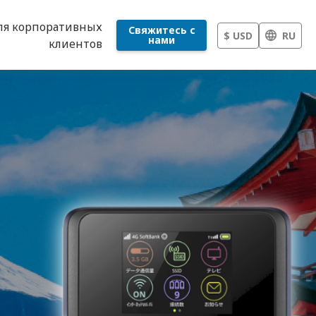
ля корпоративных
Свяжитесь с
$ USD
RU
нами
клиентов