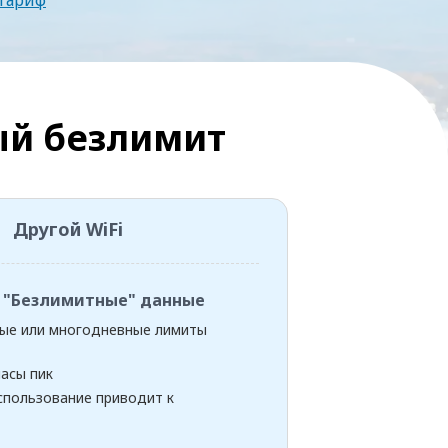
тариф
й безлимит
Другой WiFi
 "Безлимитные" данные
ые или многодневные лимиты
асы пик
спользование приводит к