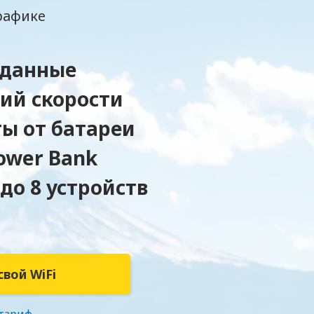
рафике
 данные
ий скорости
ты от батареи
ower Bank
до 8 устройств
вой WiFi