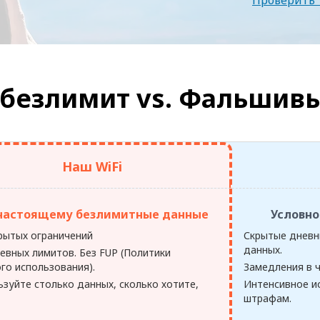
Проверить 
безлимит vs.
Фальшивы
Наш WiFi
настоящему безлимитные данные
Условно
крытых ограничений
Скрытые дневн
данных.
евных лимитов. Без FUP (Политики
го использования).
Замедления в ч
зуйте столько данных, сколько хотите,
Интенсивное и
штрафам.