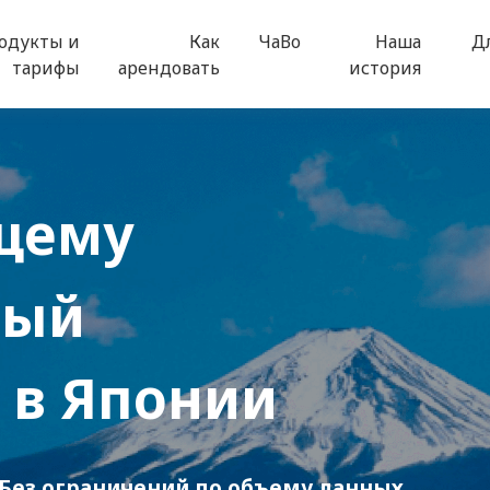
одукты и
Как
ЧаВо
Наша
Д
тарифы
арендовать
история
щему
ный
в Японии
 Без ограничений по объему данных