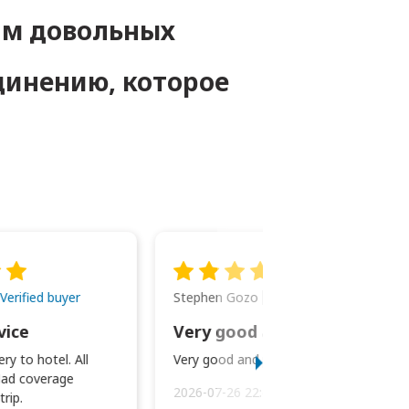
ам довольных
динению, которое
Stephen Gozo
Verified buyer
Verified buyer
vice
Very good and prompt service.
ry to hotel. All
Very good and prompt service.
ad coverage
2026-07-26 22:43:45
rip.