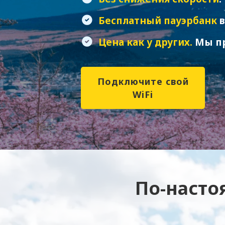
Бесплатный пауэрбанк
в
Цена как у других.
Мы пр
Подключите свой
WiFi
По-насто