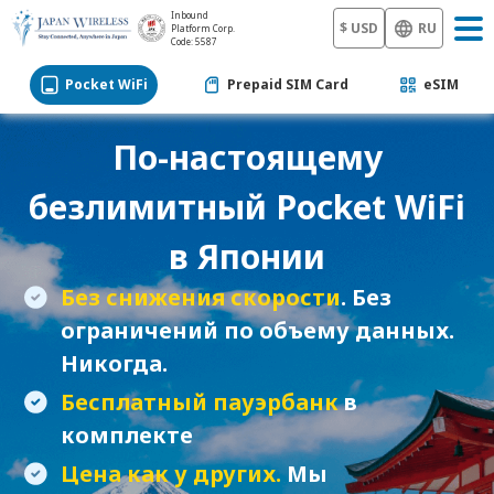
Inbound
$ USD
RU
Platform Corp.
Code: 5587
Pocket WiFi
Prepaid SIM Card
eSIM
По-настоящему
безлимитный
Pocket WiFi
в Японии
Без снижения скорости
. Без
ограничений по объему данных.
Никогда.
Бесплатный пауэрбанк
в
комплекте
Цена как у других.
Мы