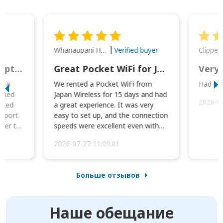
Whanaupani Henry Joseph Macown
r
Verified buyer
This was wonderful option to a family of four. Everything worked smoothly.
Great Pocket WiFi for Japan Travel
Very 
to a
We rented a Pocket WiFi from
Had no 
orked
Japan Wireless for 15 days and had
2026-0
cked
a great experience. It was very
irport
easy to set up, and the connection
ater to
speeds were excellent even with
four phones conne...
2026-07-27 11:09:01
Больше отзывов
Наше обещание