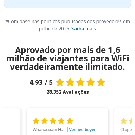
*Com base nas políticas publicadas dos provedores em
julho de 2026.
Saiba mais
Aprovado por mais de 1,6
milhão de viajantes para WiFi
verdadeiramente ilimitado.
4.93 / 5
28,352 Avaliações
Whanaupani Henry Joseph Macown
r
Verified buyer