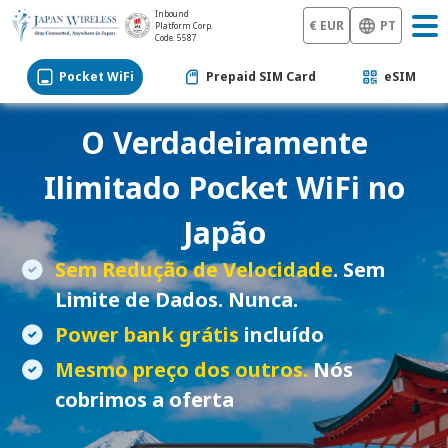
Inbound
€ EUR
PT
Platform Corp.
Code: 5587
Pocket WiFi
Prepaid SIM Card
eSIM
O Verdadeiramente
Ilimitado
Pocket WiFi
no
Japão
Sem Redução de Velocidade
. Sem
Limite de Dados. Nunca.
Power bank grátis
incluído
Mesmo preço dos outros.
Nós
cobrimos a oferta