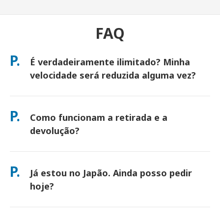
FAQ
P.
É verdadeiramente ilimitado? Minha
velocidade será reduzida alguma vez?
Sim. É verdadeiramente ilimitado e não aplicamos limites de
Política de Uso Justo (FUP) ou redução de velocidade artificial.
P.
Como funcionam a retirada e a
Você pode usar quantos dados quiser, o dia todo. (Como
qualquer rede móvel, o congestionamento temporário da
devolução?
operadora pode afetar as velocidades). Se alguma vez ocorrer
redução de velocidade baseada em política, creditaremos seu
Retire nos principais aeroportos ou escolha entrega em
aluguel.
hotel/casa (chega antes do check-in/partida). Um envelope de
P.
Já estou no Japão. Ainda posso pedir
devolução pré-pago está incluído — basta depositá-lo em
qualquer caixa de correio no Japão. Sem papelada, sem filas
hoje?
no balcão.
Sim. A retirada no mesmo dia no aeroporto está disponível.
Para entrega em hotel, os pedidos geralmente chegam no dia