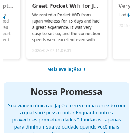
This was wonderful option to a family of four. Everything worked smoothly.
Great Pocket WiFi for Japan Travel
Very 
to a
We rented a Pocket WiFi from
Had no 
orked
Japan Wireless for 15 days and had
2026-0
cked
a great experience. It was very
irport
easy to set up, and the connection
ater to
speeds were excellent even with
four phones conne...
2026-07-27 11:09:01
Mais avaliações
Nossa Promessa
Sua viagem única ao Japão merece uma conexão com
a qual você possa contar. Enquanto outros
provedores prometem dados "ilimitados" apenas
para diminuir sua velocidade quando você mais