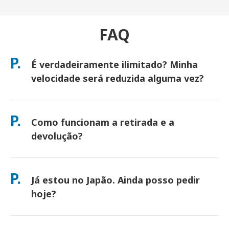
FAQ
P.
É verdadeiramente ilimitado? Minha
velocidade será reduzida alguma vez?
Sim. É verdadeiramente ilimitado e não aplicamos limites de
Política de Uso Justo (FUP) ou redução de velocidade artificial.
P.
Como funcionam a retirada e a
Você pode usar quantos dados quiser, o dia todo. (Como
qualquer rede móvel, o congestionamento temporário da
devolução?
operadora pode afetar as velocidades). Se alguma vez ocorrer
redução de velocidade baseada em política, creditaremos seu
Retire nos principais aeroportos ou escolha entrega em
aluguel.
hotel/casa (chega antes do check-in/partida). Um envelope de
P.
Já estou no Japão. Ainda posso pedir
devolução pré-pago está incluído — basta depositá-lo em
qualquer caixa de correio no Japão. Sem papelada, sem filas
hoje?
no balcão.
Sim. A retirada no mesmo dia no aeroporto está disponível.
Para entrega em hotel, os pedidos geralmente chegam no dia