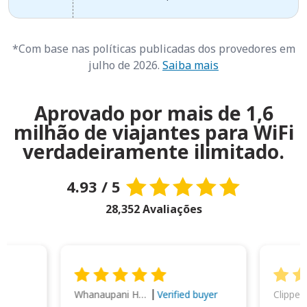
*Com base nas políticas publicadas dos provedores em
julho de 2026.
Saiba mais
Aprovado por mais de 1,6
milhão de viajantes para WiFi
verdadeiramente ilimitado.
4.93 / 5
28,352 Avaliações
Whanaupani Henry Joseph Macown
r
Verified buyer