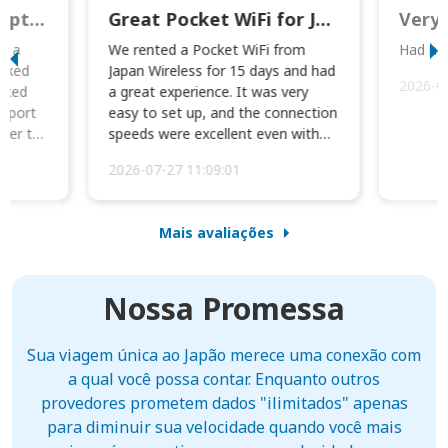
This was wonderful option to a family of four. Everything worked smoothly.
Great Pocket WiFi for Japan Travel
Very 
to a
We rented a Pocket WiFi from
Had no 
orked
Japan Wireless for 15 days and had
2026-0
cked
a great experience. It was very
irport
easy to set up, and the connection
ater to
speeds were excellent even with
four phones conne...
2026-07-27 11:09:01
Mais avaliações
Nossa Promessa
Sua viagem única ao Japão merece uma conexão com
a qual você possa contar. Enquanto outros
provedores prometem dados "ilimitados" apenas
para diminuir sua velocidade quando você mais