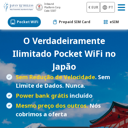
Inbound
€ EUR
PT
Platform Corp.
Code: 5587
Pocket WiFi
Prepaid SIM Card
eSIM
O Verdadeiramente
Ilimitado
Pocket WiFi
no
Japão
Sem Redução de Velocidade
. Sem
Limite de Dados. Nunca.
Power bank grátis
incluído
Mesmo preço dos outros.
Nós
cobrimos a oferta