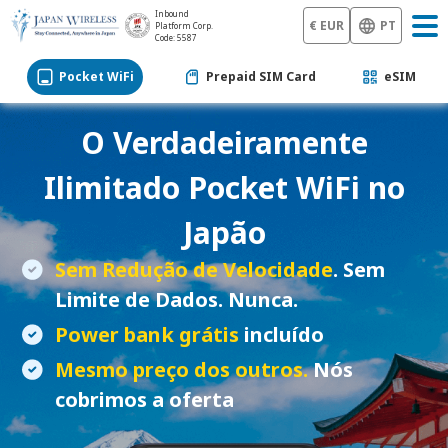
Inbound
€ EUR
PT
Platform Corp.
Code: 5587
Pocket WiFi
Prepaid SIM Card
eSIM
O Verdadeiramente
Ilimitado
Pocket WiFi
no
Japão
Sem Redução de Velocidade
. Sem
Limite de Dados. Nunca.
Power bank grátis
incluído
Mesmo preço dos outros.
Nós
cobrimos a oferta