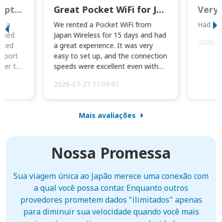
This was wonderful option to a family of four. Everything worked smoothly.
Great Pocket WiFi for Japan Travel
Very 
to a
We rented a Pocket WiFi from
Had no 
orked
Japan Wireless for 15 days and had
2026-0
cked
a great experience. It was very
irport
easy to set up, and the connection
ater to
speeds were excellent even with
four phones conne...
2026-07-27 11:09:01
Mais avaliações
Nossa Promessa
Sua viagem única ao Japão merece uma conexão com
a qual você possa contar. Enquanto outros
provedores prometem dados "ilimitados" apenas
para diminuir sua velocidade quando você mais