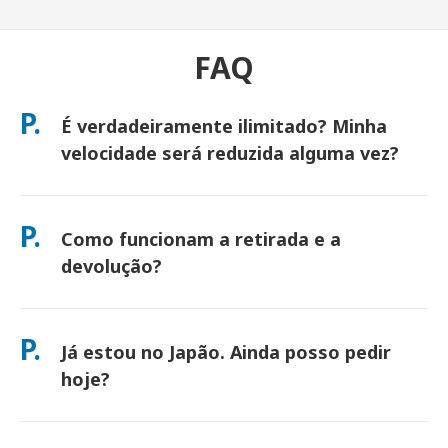
FAQ
P.
É verdadeiramente ilimitado? Minha
velocidade será reduzida alguma vez?
Sim. É verdadeiramente ilimitado e não aplicamos limites de
Política de Uso Justo (FUP) ou redução de velocidade artificial.
P.
Como funcionam a retirada e a
Você pode usar quantos dados quiser, o dia todo. (Como
qualquer rede móvel, o congestionamento temporário da
devolução?
operadora pode afetar as velocidades). Se alguma vez ocorrer
redução de velocidade baseada em política, creditaremos seu
Retire nos principais aeroportos ou escolha entrega em
aluguel.
hotel/casa (chega antes do check-in/partida). Um envelope de
P.
Já estou no Japão. Ainda posso pedir
devolução pré-pago está incluído — basta depositá-lo em
qualquer caixa de correio no Japão. Sem papelada, sem filas
hoje?
no balcão.
Sim. A retirada no mesmo dia no aeroporto está disponível.
Para entrega em hotel, os pedidos geralmente chegam no dia