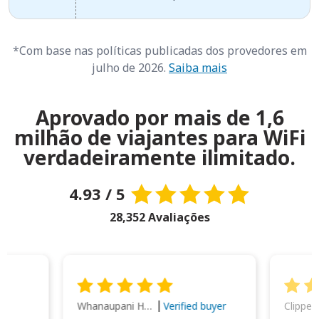
*Com base nas políticas publicadas dos provedores em
julho de 2026.
Saiba mais
Aprovado por mais de 1,6
milhão de viajantes para WiFi
verdadeiramente ilimitado.
4.93 / 5
28,352 Avaliações
Whanaupani Henry Joseph Macown
r
Verified buyer