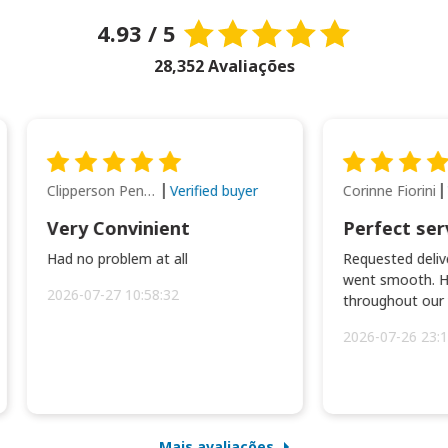
4.93 / 5
28,352 Avaliações
Clipperson Penilla
Corinne Fiorini
Verified buyer
Very Convinient
Perfect ser
Had no problem at all
Requested delive
went smooth. H
2026-07-27 10:58:32
throughout our t
2026-07-26 23:1
Mais avaliações