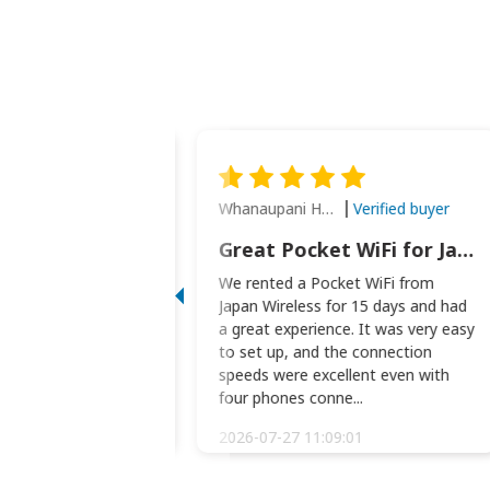
Whanaupani Henry Joseph Macown
Verified buyer
Verified buyer
This was wonderful option to a family of four. Everything worked smoothly.
Great Pocket WiFi for Japan Travel
rful option to a
We rented a Pocket WiFi from
. Everything worked
Japan Wireless for 15 days and had
picked the pocked
a great experience. It was very easy
okio Haneda airport
to set up, and the connection
t two weeks later to
speeds were excellent even with
m...
four phones conne...
:34:51
2026-07-27 11:09:01