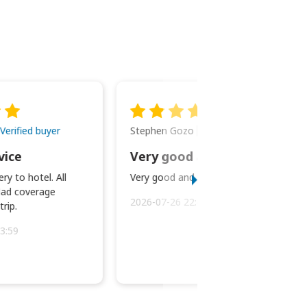
Stephen Gozo
Verified buyer
Verified buyer
vice
Very good and prompt service.
ry to hotel. All
Very good and prompt service.
ad coverage
2026-07-26 22:43:45
rip.
3:59