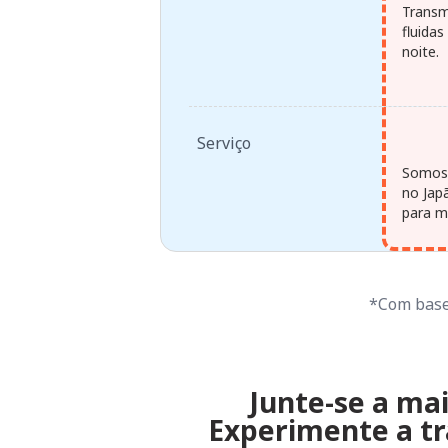
Transm
fluida
noite.
Serviço
Somos 
no Jap
para ma
*Com base 
Junte-se a mai
Experimente a tr