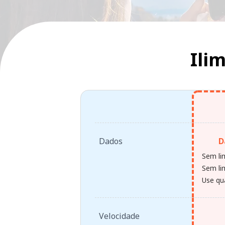
Ili
Dados
D
Sem li
Sem lim
Use qu
Velocidade