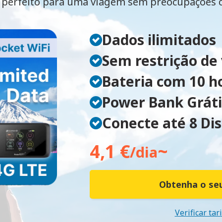
perfeito para uma viagem sem preocupações
Dados ilimitados
Sem restrição de
Bateria com 10 h
Power Bank Gráti
Conecte até 8 Dis
4,1 €
~
/dia
Obtenha o seu
Verificar tar