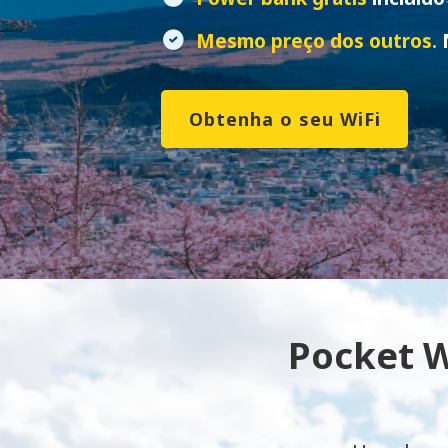
Mesmo preço dos outros.
N
Obtenha o seu WiFi
Pocket W