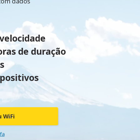
 com dados
 velocidade
oras de duração
s
positivos
 WiFi
ifa