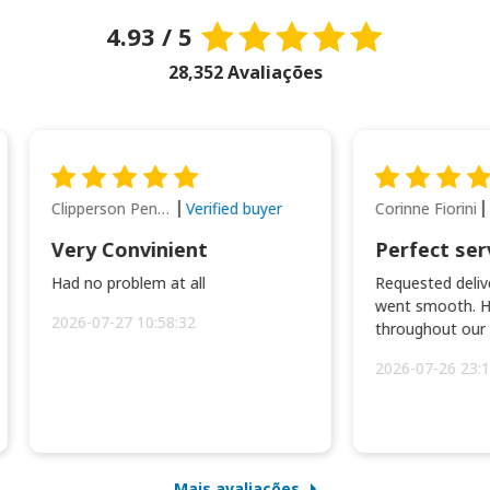
4.93 / 5
28,352 Avaliações
Clipperson Penilla
Corinne Fiorini
Verified buyer
Very Convinient
Perfect ser
Had no problem at all
Requested delive
went smooth. H
2026-07-27 10:58:32
throughout our t
2026-07-26 23:1
Mais avaliações