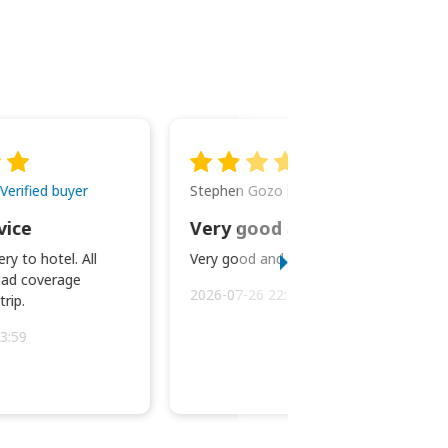
Stephen Gozo
Verified buyer
Verified buyer
vice
Very good and prompt service.
ry to hotel. All
Very good and prompt service.
ad coverage
2026-07-26 22:43:45
rip.
3:59