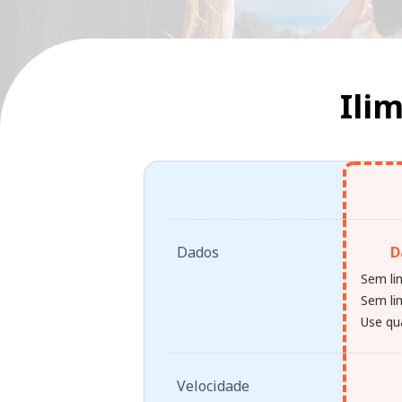
Ili
Dados
D
Sem li
Sem lim
Use qu
Velocidade