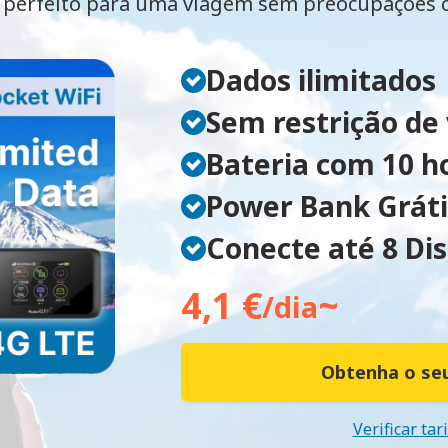
perfeito para uma viagem sem preocupações
Dados ilimitados
Sem restrição de
Bateria com 10 h
Power Bank Gráti
Conecte até 8 Dis
4,1 €
~
/dia
Obtenha o seu
Verificar tar