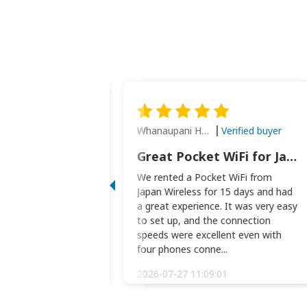
Whanaupani Henry Joseph Macown
Verified buyer
Verified buyer
This was wonderful option to a family of four. Everything worked smoothly.
Great Pocket WiFi for Japan Travel
rful option to a
We rented a Pocket WiFi from
. Everything worked
Japan Wireless for 15 days and had
picked the pocked
a great experience. It was very easy
okio Haneda airport
to set up, and the connection
t two weeks later to
speeds were excellent even with
m...
four phones conne...
:34:51
2026-07-27 11:09:01