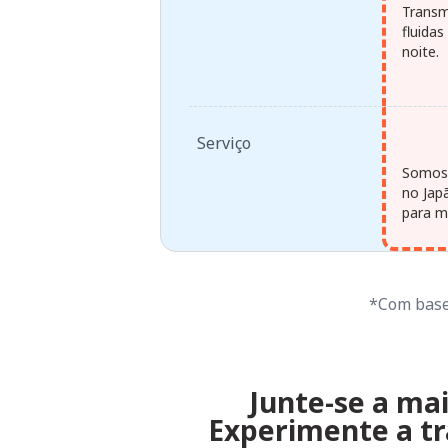
Transm
fluida
noite.
Serviço
Somos 
no Jap
para ma
*Com base 
Junte-se a mai
Experimente a tr