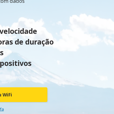
 com dados
 velocidade
oras de duração
s
positivos
 WiFi
ifa