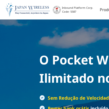
Inbound Platform Corp.
Prod
Code: 5587
O
Pocket W
Ilimitado n
Sem Redução de Velocida
Power bank grátis
incluído