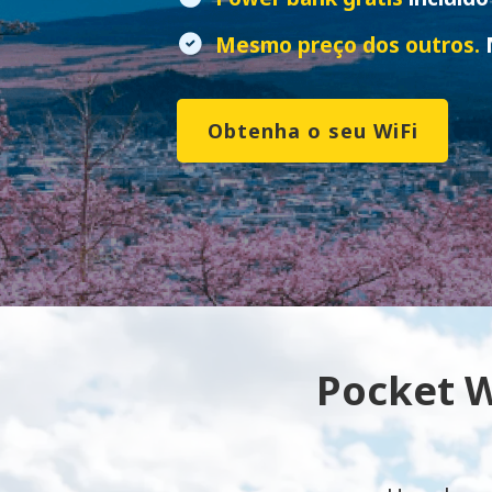
Mesmo preço dos outros.
N
Obtenha o seu WiFi
Pocket W