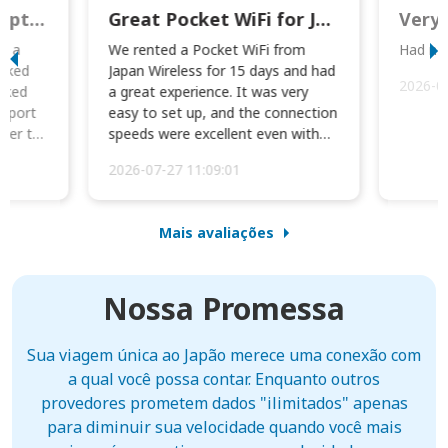
This was wonderful option to a family of four. Everything worked smoothly.
Great Pocket WiFi for Japan Travel
Very 
to a
We rented a Pocket WiFi from
Had no 
orked
Japan Wireless for 15 days and had
2026-0
cked
a great experience. It was very
irport
easy to set up, and the connection
ater to
speeds were excellent even with
four phones conne...
2026-07-27 11:09:01
Mais avaliações
Nossa Promessa
Sua viagem única ao Japão merece uma conexão com
a qual você possa contar. Enquanto outros
provedores prometem dados "ilimitados" apenas
para diminuir sua velocidade quando você mais