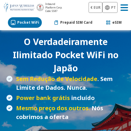
Inbound
€ EUR
PT
Platform Corp.
Code: 5587
Pocket WiFi
Prepaid SIM Card
eSIM
O Verdadeiramente
Ilimitado
Pocket WiFi
no
Japão
Sem Redução de Velocidade
. Sem
Limite de Dados. Nunca.
Power bank grátis
incluído
Mesmo preço dos outros.
Nós
cobrimos a oferta