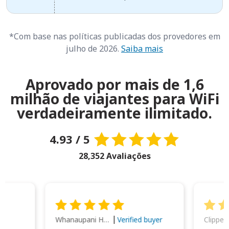
*Com base nas políticas publicadas dos provedores em
julho de 2026.
Saiba mais
Aprovado por mais de 1,6
milhão de viajantes para WiFi
verdadeiramente ilimitado.
4.93 / 5
28,352 Avaliações
Whanaupani Henry Joseph Macown
r
Verified buyer