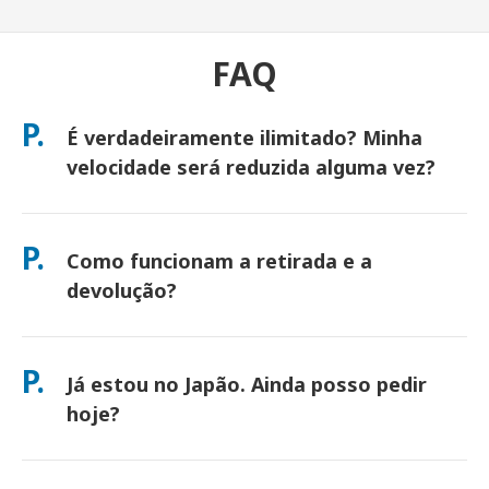
FAQ
P.
É verdadeiramente ilimitado? Minha
velocidade será reduzida alguma vez?
Sim. É verdadeiramente ilimitado e não aplicamos limites de
Política de Uso Justo (FUP) ou redução de velocidade artificial.
P.
Como funcionam a retirada e a
Você pode usar quantos dados quiser, o dia todo. (Como
qualquer rede móvel, o congestionamento temporário da
devolução?
operadora pode afetar as velocidades). Se alguma vez ocorrer
redução de velocidade baseada em política, creditaremos seu
Retire nos principais aeroportos ou escolha entrega em
aluguel.
hotel/casa (chega antes do check-in/partida). Um envelope de
P.
Já estou no Japão. Ainda posso pedir
devolução pré-pago está incluído — basta depositá-lo em
qualquer caixa de correio no Japão. Sem papelada, sem filas
hoje?
no balcão.
Sim. A retirada no mesmo dia no aeroporto está disponível.
Para entrega em hotel, os pedidos geralmente chegam no dia