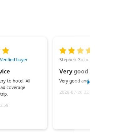
Stephen Gozo
Verified buyer
Verified buyer
vice
Very good and prompt service.
ry to hotel. All
Very good and prompt service.
ad coverage
2026-07-26 22:43:45
rip.
3:59