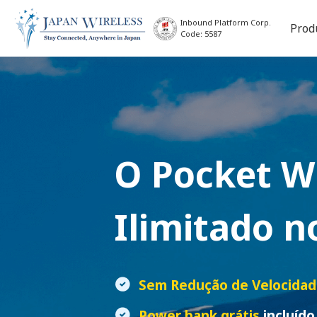
Inbound Platform Corp.
Prod
Code: 5587
O
Pocket W
Ilimitado n
Sem Redução de Velocida
Power bank grátis
incluído