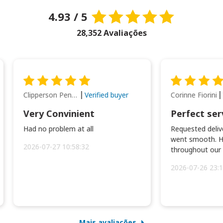
4.93 / 5
28,352 Avaliações
Clipperson Penilla
Corinne Fiorini
Verified buyer
Very Convinient
Perfect ser
Had no problem at all
Requested delive
went smooth. H
2026-07-27 10:58:32
throughout our t
2026-07-26 23:1
Mais avaliações