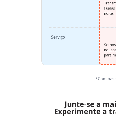
Transm
fluida
noite.
Serviço
Somos 
no Jap
para ma
*Com base 
Junte-se a mai
Experimente a tr