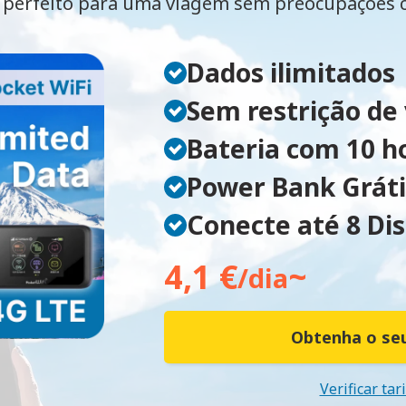
perfeito para uma viagem sem preocupações
Dados ilimitados
Sem restrição de
Bateria com 10 h
Power Bank Gráti
Conecte até 8 Dis
4,1 €
~
/dia
Obtenha o seu
Verificar tar