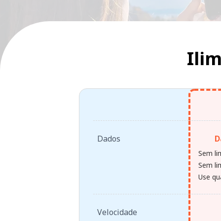
Ili
Dados
D
Sem li
Sem lim
Use qu
Velocidade