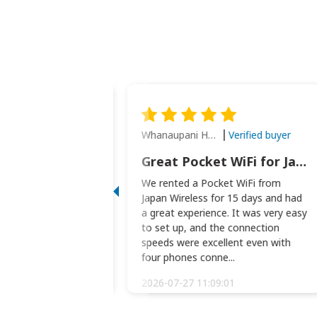
Whanaupani Henry Joseph Macown
Verified buyer
Verified buyer
This was wonderful option to a family of four. Everything worked smoothly.
Great Pocket WiFi for Japan Travel
rful option to a
We rented a Pocket WiFi from
. Everything worked
Japan Wireless for 15 days and had
picked the pocked
a great experience. It was very easy
okio Haneda airport
to set up, and the connection
t two weeks later to
speeds were excellent even with
m...
four phones conne...
:34:51
2026-07-27 11:09:01