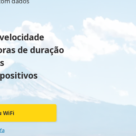
 com dados
 velocidade
oras de duração
s
positivos
 WiFi
ifa