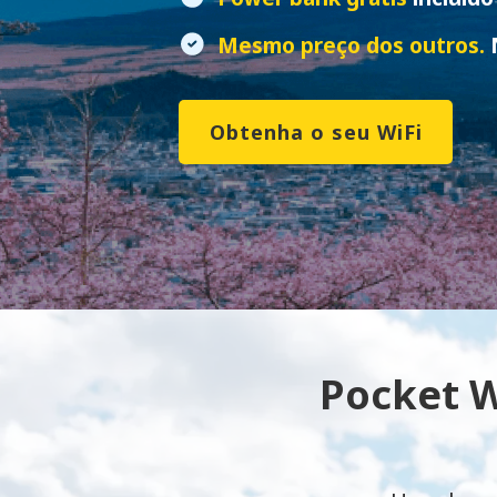
Mesmo preço dos outros.
N
Obtenha o seu WiFi
Pocket W