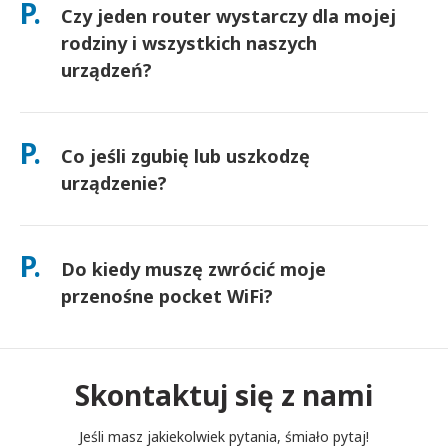
P.
Czy jeden router wystarczy dla mojej
docierają następnego dnia. Jeśli nie jesteś pewien, skontaktuj
się z nami, a my potwierdzimy najszybszą opcję dla Twojego
rodziny i wszystkich naszych
obszaru.
urządzeń?
Tak — podłącz do 10 urządzeń jednocześnie (telefony,
tablety, laptopy). Bateria wytrzymuje do 10 godzin, a my
P.
Co jeśli zgubię lub uszkodzę
dołączamy darmowy power bank do użytku przez cały dzień.
urządzenie?
Możesz dodać Ubezpieczenie przy kasie, aby pokryć koszty
zgubienia lub uszkodzenia. Bez ochrony obowiązuje opłata za
P.
Do kiedy muszę zwrócić moje
wymianę. Jeśli coś się stanie, skontaktuj się z nami
natychmiast — pomożemy Ci pozostać w kontakcie.
przenośne pocket WiFi?
Musisz wrzucić swój przenośny router pocket WiFi do skrzynki
pocztowej do południa następnego dnia po zakończeniu
okresu wynajmu. Jeśli spóźnisz się ze zwrotem, zostaniesz
Skontaktuj się z nami
obciążony opłatą.
Jeśli masz jakiekolwiek pytania, śmiało pytaj!