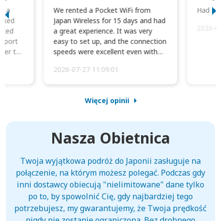
to a
We rented a Pocket WiFi from
Had no 
orked
Japan Wireless for 15 days and had
2026-0
cked
a great experience. It was very
irport
easy to set up, and the connection
ater to
speeds were excellent even with
four phones conne...
2026-07-27 11:09:01
Więcej opinii
Nasza Obietnica
Twoja wyjątkowa podróż do Japonii zasługuje na
połączenie, na którym możesz polegać. Podczas gdy
inni dostawcy obiecują "nielimitowane" dane tylko
po to, by spowolnić Cię, gdy najbardziej tego
potrzebujesz, my gwarantujemy, że Twoja prędkość
nigdy nie zostanie ograniczona. Bez drobnego