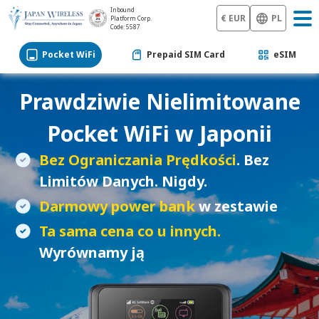
Inbound
€ EUR
PL
Platform Corp.
Code: 5587
Pocket WiFi
Prepaid SIM Card
eSIM
Prawdziwie Nielimitowane
Pocket WiFi
w Japonii
Bez Ograniczania Prędkości
. Bez
Limitów Danych. Nigdy.
Darmowy power bank
w zestawie
Ta sama cena co u innych.
Wyrównamy ją