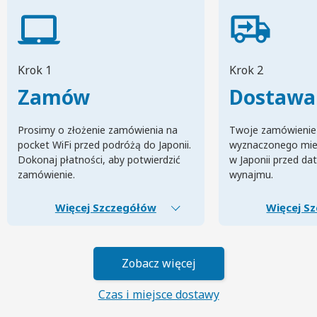
Krok 1
Krok 2
Zamów
Dostawa
Prosimy o złożenie zamówienia na
Twoje zamówienie
pocket WiFi przed podróżą do Japonii.
wyznaczonego mie
Dokonaj płatności, aby potwierdzić
w Japonii przed da
zamówienie.
wynajmu.
Więcej Szczegółów
Więcej S
Zobacz więcej
Czas i miejsce dostawy