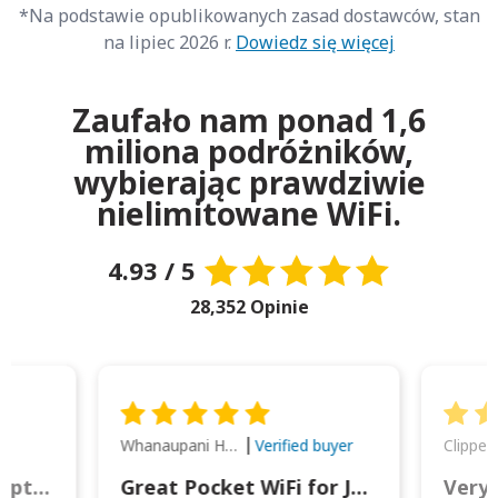
*Na podstawie opublikowanych zasad dostawców, stan
na lipiec 2026 r.
Dowiedz się więcej
Zaufało nam ponad 1,6
miliona podróżników,
wybierając prawdziwie
nielimitowane WiFi.
4.93 / 5
28,352 Opinie
Whanaupani Henry Joseph Macown
r
Verified buyer
This was wonderful option to a family of four. Everything worked smoothly.
Great Pocket WiFi for Japan Travel
Very 