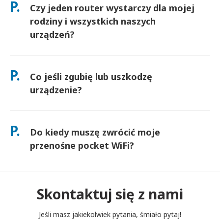
P.
Czy jeden router wystarczy dla mojej
docierają następnego dnia. Jeśli nie jesteś pewien, skontaktuj
się z nami, a my potwierdzimy najszybszą opcję dla Twojego
rodziny i wszystkich naszych
obszaru.
urządzeń?
Tak — podłącz do 10 urządzeń jednocześnie (telefony,
tablety, laptopy). Bateria wytrzymuje do 10 godzin, a my
P.
Co jeśli zgubię lub uszkodzę
dołączamy darmowy power bank do użytku przez cały dzień.
urządzenie?
Możesz dodać Ubezpieczenie przy kasie, aby pokryć koszty
zgubienia lub uszkodzenia. Bez ochrony obowiązuje opłata za
P.
Do kiedy muszę zwrócić moje
wymianę. Jeśli coś się stanie, skontaktuj się z nami
natychmiast — pomożemy Ci pozostać w kontakcie.
przenośne pocket WiFi?
Musisz wrzucić swój przenośny router pocket WiFi do skrzynki
pocztowej do południa następnego dnia po zakończeniu
okresu wynajmu. Jeśli spóźnisz się ze zwrotem, zostaniesz
Skontaktuj się z nami
obciążony opłatą.
Jeśli masz jakiekolwiek pytania, śmiało pytaj!