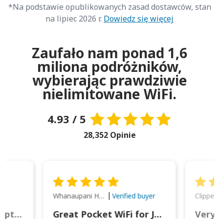
*Na podstawie opublikowanych zasad dostawców, stan
na lipiec 2026 r.
Dowiedz się więcej
Zaufało nam ponad 1,6
miliona podróżników,
wybierając prawdziwie
nielimitowane WiFi.
4.93 / 5
28,352 Opinie
Whanaupani Henry Joseph Macown
r
Verified buyer
This was wonderful option to a family of four. Everything worked smoothly.
Great Pocket WiFi for Japan Travel
Very 