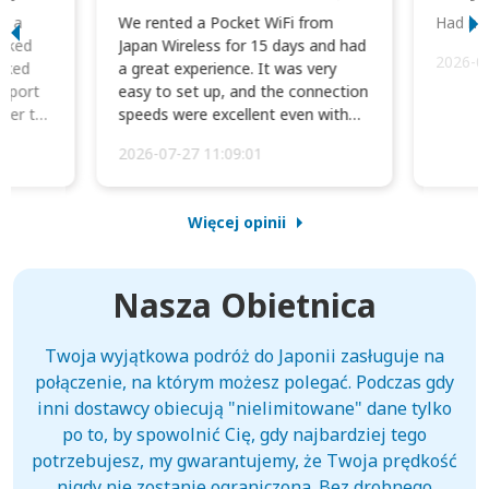
to a
We rented a Pocket WiFi from
Had no 
orked
Japan Wireless for 15 days and had
2026-0
cked
a great experience. It was very
irport
easy to set up, and the connection
ater to
speeds were excellent even with
four phones conne...
2026-07-27 11:09:01
Więcej opinii
Nasza Obietnica
Twoja wyjątkowa podróż do Japonii zasługuje na
połączenie, na którym możesz polegać. Podczas gdy
inni dostawcy obiecują "nielimitowane" dane tylko
po to, by spowolnić Cię, gdy najbardziej tego
potrzebujesz, my gwarantujemy, że Twoja prędkość
nigdy nie zostanie ograniczona. Bez drobnego