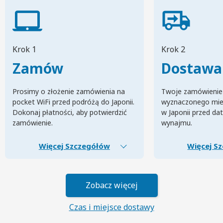
Krok 1
Krok 2
Zamów
Dostawa
Prosimy o złożenie zamówienia na
Twoje zamówienie
pocket WiFi przed podróżą do Japonii.
wyznaczonego mie
Dokonaj płatności, aby potwierdzić
w Japonii przed da
zamówienie.
wynajmu.
Więcej Szczegółów
Więcej S
Zobacz więcej
Czas i miejsce dostawy