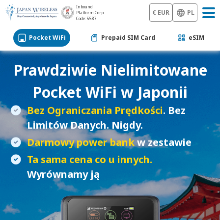
Inbound
€ EUR
PL
Platform Corp.
Code: 5587
Pocket WiFi
Prepaid SIM Card
eSIM
Prawdziwie Nielimitowane
Pocket WiFi
w Japonii
Bez Ograniczania Prędkości
. Bez
Limitów Danych. Nigdy.
Darmowy power bank
w zestawie
Ta sama cena co u innych.
Wyrównamy ją