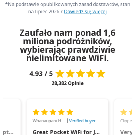
*Na podstawie opublikowanych zasad dostawców, stan
na lipiec 2026 r.
Dowiedz się więcej
Zaufało nam ponad 1,6
miliona podróżników,
wybierając prawdziwie
nielimitowane WiFi.
4.93 / 5
28,382 Opinie
Whanaupani Henry Joseph Macown
r
Verified buyer
This was wonderful option to a family of four. Everything worked smoothly.
Great Pocket WiFi for Japan Travel
Very 