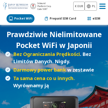
Inbound
€ EUR
PL
Platform Corp.
Code: 5587
Pocket WiFi
Prepaid SIM Card
eSIM
Prawdziwie Nielimitowane
Pocket WiFi
w Japonii
Bez Ograniczania Prędkości
. Bez
Limitów Danych. Nigdy.
Darmowy power bank
w zestawie
Ta sama cena co u innych.
Wyrównamy ją