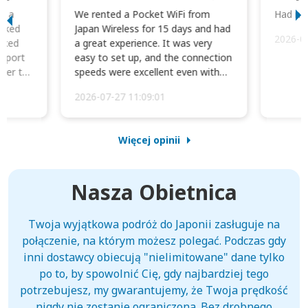
to a
We rented a Pocket WiFi from
Had no 
orked
Japan Wireless for 15 days and had
2026-0
cked
a great experience. It was very
irport
easy to set up, and the connection
ater to
speeds were excellent even with
four phones conne...
2026-07-27 11:09:01
Więcej opinii
Nasza Obietnica
Twoja wyjątkowa podróż do Japonii zasługuje na
połączenie, na którym możesz polegać. Podczas gdy
inni dostawcy obiecują "nielimitowane" dane tylko
po to, by spowolnić Cię, gdy najbardziej tego
potrzebujesz, my gwarantujemy, że Twoja prędkość
nigdy nie zostanie ograniczona. Bez drobnego