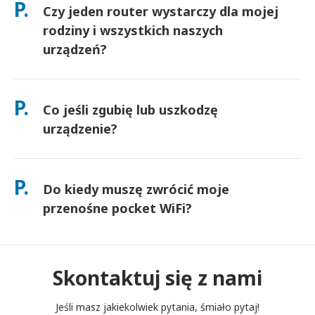
P.
Czy jeden router wystarczy dla mojej
docierają następnego dnia. Jeśli nie jesteś pewien, skontaktuj
się z nami, a my potwierdzimy najszybszą opcję dla Twojego
rodziny i wszystkich naszych
obszaru.
urządzeń?
Tak — podłącz do 10 urządzeń jednocześnie (telefony,
tablety, laptopy). Bateria wytrzymuje do 10 godzin, a my
P.
Co jeśli zgubię lub uszkodzę
dołączamy darmowy power bank do użytku przez cały dzień.
urządzenie?
Możesz dodać Ubezpieczenie przy kasie, aby pokryć koszty
zgubienia lub uszkodzenia. Bez ochrony obowiązuje opłata za
P.
Do kiedy muszę zwrócić moje
wymianę. Jeśli coś się stanie, skontaktuj się z nami
natychmiast — pomożemy Ci pozostać w kontakcie.
przenośne pocket WiFi?
Musisz wrzucić swój przenośny router pocket WiFi do skrzynki
pocztowej do południa następnego dnia po zakończeniu
okresu wynajmu. Jeśli spóźnisz się ze zwrotem, zostaniesz
Skontaktuj się z nami
obciążony opłatą.
Jeśli masz jakiekolwiek pytania, śmiało pytaj!