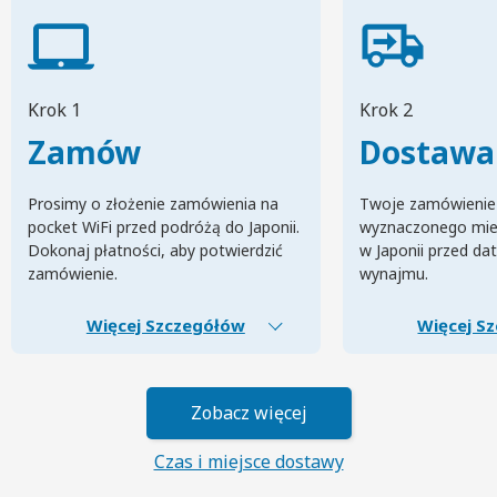
Krok 1
Krok 2
Zamów
Dostawa
Prosimy o złożenie zamówienia na
Twoje zamówienie
pocket WiFi przed podróżą do Japonii.
wyznaczonego mie
Dokonaj płatności, aby potwierdzić
w Japonii przed da
zamówienie.
wynajmu.
Więcej Szczegółów
Więcej S
Zobacz więcej
Czas i miejsce dostawy