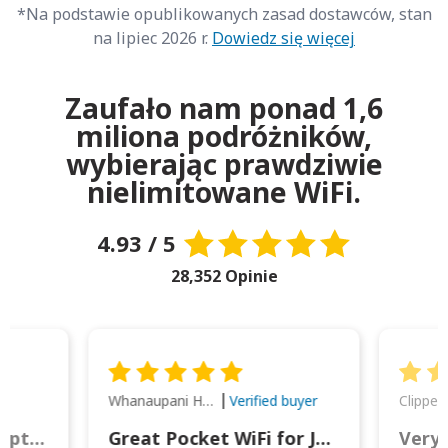
*Na podstawie opublikowanych zasad dostawców, stan
na lipiec 2026 r.
Dowiedz się więcej
Zaufało nam ponad 1,6
miliona podróżników,
wybierając prawdziwie
nielimitowane WiFi.
4.93 / 5
28,352 Opinie
Whanaupani Henry Joseph Macown
r
Verified buyer
This was wonderful option to a family of four. Everything worked smoothly.
Great Pocket WiFi for Japan Travel
Very 