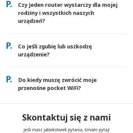
P.
Czy jeden router wystarczy dla mojej
docierają następnego dnia. Jeśli nie jesteś pewien, skontaktuj
się z nami, a my potwierdzimy najszybszą opcję dla Twojego
rodziny i wszystkich naszych
obszaru.
urządzeń?
Tak — podłącz do 10 urządzeń jednocześnie (telefony,
tablety, laptopy). Bateria wytrzymuje do 10 godzin, a my
P.
Co jeśli zgubię lub uszkodzę
dołączamy darmowy power bank do użytku przez cały dzień.
urządzenie?
Możesz dodać Ubezpieczenie przy kasie, aby pokryć koszty
zgubienia lub uszkodzenia. Bez ochrony obowiązuje opłata za
P.
Do kiedy muszę zwrócić moje
wymianę. Jeśli coś się stanie, skontaktuj się z nami
natychmiast — pomożemy Ci pozostać w kontakcie.
przenośne pocket WiFi?
Musisz wrzucić swój przenośny router pocket WiFi do skrzynki
pocztowej do południa następnego dnia po zakończeniu
okresu wynajmu. Jeśli spóźnisz się ze zwrotem, zostaniesz
Skontaktuj się z nami
obciążony opłatą.
Jeśli masz jakiekolwiek pytania, śmiało pytaj!