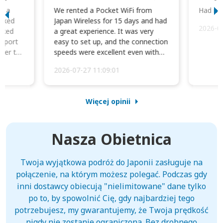
to a
We rented a Pocket WiFi from
Had no 
orked
Japan Wireless for 15 days and had
2026-0
cked
a great experience. It was very
irport
easy to set up, and the connection
ater to
speeds were excellent even with
four phones conne...
2026-07-27 11:09:01
Więcej opinii
Nasza Obietnica
Twoja wyjątkowa podróż do Japonii zasługuje na
połączenie, na którym możesz polegać. Podczas gdy
inni dostawcy obiecują "nielimitowane" dane tylko
po to, by spowolnić Cię, gdy najbardziej tego
potrzebujesz, my gwarantujemy, że Twoja prędkość
nigdy nie zostanie ograniczona. Bez drobnego