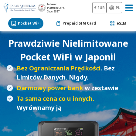
Inbound
€ EUR
PL
Platform Corp.
Code: 5587
Pocket WiFi
Prepaid SIM Card
eSIM
Prawdziwie Nielimitowane
Pocket WiFi
w Japonii
Bez Ograniczania Prędkości
. Bez
Limitów Danych. Nigdy.
Darmowy power bank
w zestawie
Ta sama cena co u innych.
Wyrównamy ją