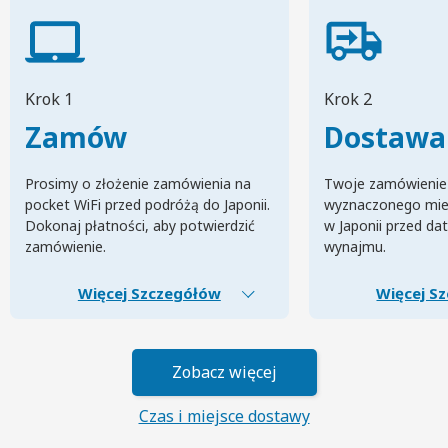
Krok 1
Krok 2
Zamów
Dostawa
Prosimy o złożenie zamówienia na
Twoje zamówienie
pocket WiFi przed podróżą do Japonii.
wyznaczonego mie
Dokonaj płatności, aby potwierdzić
w Japonii przed da
zamówienie.
wynajmu.
Więcej Szczegółów
Więcej S
Zobacz więcej
Czas i miejsce dostawy