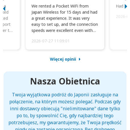
to a
We rented a Pocket WiFi from
Had no 
orked
Japan Wireless for 15 days and had
2026-0
cked
a great experience. It was very
irport
easy to set up, and the connection
ater to
speeds were excellent even with
four phones conne...
2026-07-27 11:09:01
Więcej opinii
Nasza Obietnica
Twoja wyjątkowa podróż do Japonii zasługuje na
połączenie, na którym możesz polegać. Podczas gdy
inni dostawcy obiecują "nielimitowane" dane tylko
po to, by spowolnić Cię, gdy najbardziej tego
potrzebujesz, my gwarantujemy, że Twoja prędkość
nigdy nie zostanie ograniczona. Bez drobnego