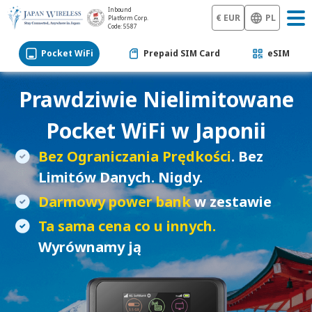
Inbound
€ EUR
PL
Platform Corp.
Code: 5587
Pocket WiFi
Prepaid SIM Card
eSIM
Prawdziwie Nielimitowane
Pocket WiFi
w Japonii
Bez Ograniczania Prędkości
. Bez
Limitów Danych. Nigdy.
Darmowy power bank
w zestawie
Ta sama cena co u innych.
Wyrównamy ją