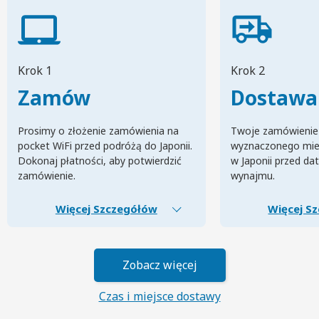
Krok 1
Krok 2
Zamów
Dostawa
Prosimy o złożenie zamówienia na
Twoje zamówienie
pocket WiFi przed podróżą do Japonii.
wyznaczonego mie
Dokonaj płatności, aby potwierdzić
w Japonii przed da
zamówienie.
wynajmu.
Więcej Szczegółów
Więcej S
Zobacz więcej
Czas i miejsce dostawy