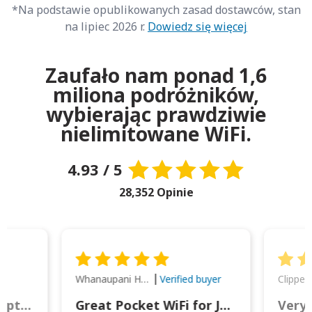
*Na podstawie opublikowanych zasad dostawców, stan
na lipiec 2026 r.
Dowiedz się więcej
Zaufało nam ponad 1,6
miliona podróżników,
wybierając prawdziwie
nielimitowane WiFi.
4.93 / 5
28,352 Opinie
Whanaupani Henry Joseph Macown
r
Verified buyer
This was wonderful option to a family of four. Everything worked smoothly.
Great Pocket WiFi for Japan Travel
Very 