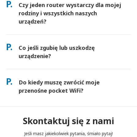
P.
Czy jeden router wystarczy dla mojej
docierają następnego dnia. Jeśli nie jesteś pewien, skontaktuj
się z nami, a my potwierdzimy najszybszą opcję dla Twojego
rodziny i wszystkich naszych
obszaru.
urządzeń?
Tak — podłącz do 10 urządzeń jednocześnie (telefony,
tablety, laptopy). Bateria wytrzymuje do 10 godzin, a my
P.
Co jeśli zgubię lub uszkodzę
dołączamy darmowy power bank do użytku przez cały dzień.
urządzenie?
Możesz dodać Ubezpieczenie przy kasie, aby pokryć koszty
zgubienia lub uszkodzenia. Bez ochrony obowiązuje opłata za
P.
Do kiedy muszę zwrócić moje
wymianę. Jeśli coś się stanie, skontaktuj się z nami
natychmiast — pomożemy Ci pozostać w kontakcie.
przenośne pocket WiFi?
Musisz wrzucić swój przenośny router pocket WiFi do skrzynki
pocztowej do południa następnego dnia po zakończeniu
okresu wynajmu. Jeśli spóźnisz się ze zwrotem, zostaniesz
Skontaktuj się z nami
obciążony opłatą.
Jeśli masz jakiekolwiek pytania, śmiało pytaj!