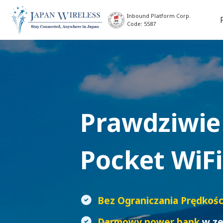
Inbound Platform Corp.
Code: 5587
Prawdziwie
Pocket WiFi
Bez Ograniczania Prędkośc
Darmowy power bank
w ze