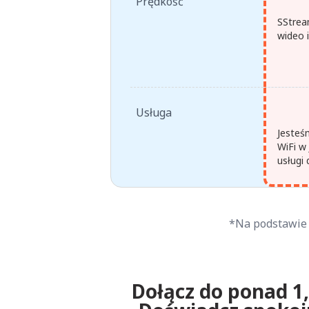
Prędkość
SStrea
wideo 
Usługa
Jesteś
WiFi w
usługi
*Na podstawie 
Dołącz do ponad 1