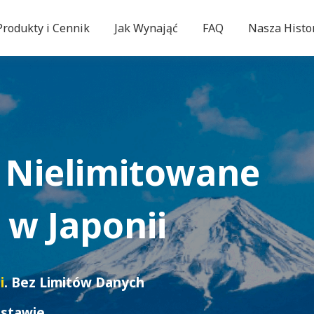
Produkty i Cennik
Jak Wynająć
FAQ
Nasza Histo
 Nielimitowane
w Japonii
i
. Bez Limitów Danych
stawie