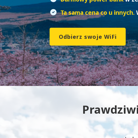
Ta sama cena co u innych.
Odbierz swoje WiFi
Prawdziwi