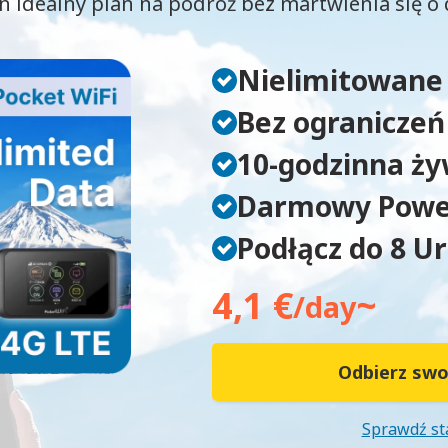
n idealny plan na podróż bez martwienia się o
Nielimitowane
Bez ograniczeń
10-godzinna ży
Darmowy Powe
Podłącz do 8 U
4,1 €
~
/day
Odbierz swo
Sprawdź s