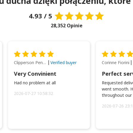
 ducha dzięki połączeniu, które 
4.93 / 5
28,352 Opinie
Clipperson Penilla
Corinne Fiorini
Verified buyer
Very Convinient
Perfect ser
Had no problem at all
Requested delive
went smooth. H
2026-07-27 10:58:32
throughout our t
2026-07-26 23:1