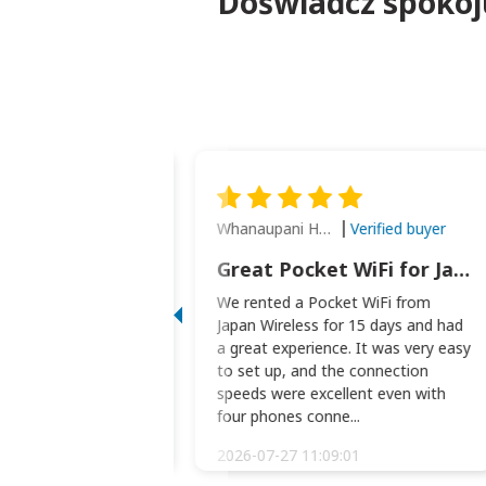
Doświadcz spokoju
Whanaupani Henry Joseph Macown
Verified buyer
Verified buyer
This was wonderful option to a family of four. Everything worked smoothly.
Great Pocket WiFi for Japan Travel
rful option to a
We rented a Pocket WiFi from
. Everything worked
Japan Wireless for 15 days and had
picked the pocked
a great experience. It was very easy
okio Haneda airport
to set up, and the connection
t two weeks later to
speeds were excellent even with
m...
four phones conne...
:34:51
2026-07-27 11:09:01