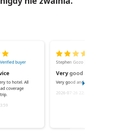
nigdy nie zwalnia.
Stephen Gozo
Verified buyer
Verified buyer
vice
Very good and prompt service.
ry to hotel. All
Very good and prompt service.
ad coverage
2026-07-26 22:43:45
rip.
3:59