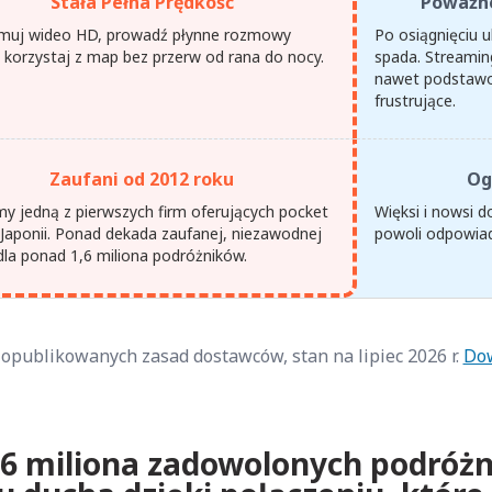
Stała Pełna Prędkość
Poważne
muj wideo HD, prowadź płynne rozmowy
Po osiągnięciu 
i korzystaj z map bez przerw od rana do nocy.
spada. Streaming
nawet podstawow
frustrujące.
Zaufani od 2012 roku
Og
my jedną z pierwszych firm oferujących pocket
Więksi i nowsi 
 Japonii. Ponad dekada zaufanej, niezawodnej
powoli odpowiad
 dla ponad 1,6 miliona podróżników.
opublikowanych zasad dostawców, stan na lipiec 2026 r.
Dow
,6 miliona zadowolonych podróżn