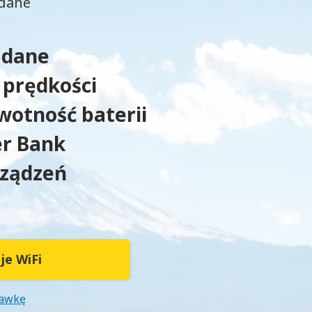
 dane
 dane
 prędkości
wotność baterii
r Bank
rządzeń
je WiFi
tawkę