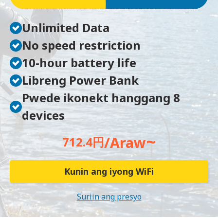
Unlimited Data
No speed restriction
10-hour battery life
Libreng Power Bank
Pwede ikonekt hanggang 8
devices
~
/Araw
712.4円
Kunin ang iyong WiFi
Suriin ang presyo