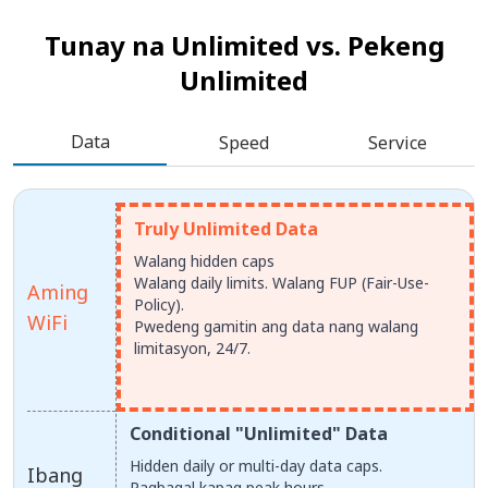
Tunay na Unlimited vs.
Pekeng
Unlimited
Data
Speed
Service
Truly Unlimited Data
Walang hidden caps
Walang daily limits. Walang FUP (Fair-Use-
Aming
Policy).
WiFi
Pwedeng gamitin ang data nang walang
limitasyon, 24/7.
Conditional "Unlimited" Data
Hidden daily or multi-day data caps.
Ibang
Pagbagal kapag peak hours