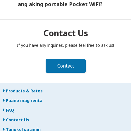
may nangyari, makipag-ugnayan agad sa amin—tutulungan ka
ang aking portable Pocket WiFi?
naming manatiling konektado.
Kailangang ihulog ang iyong portable Pocket WiFi router sa
postbox bago magtanghali sa araw ng pagtatapos ng iyong
rental period. Kung mahuli sa pagbabalik, may karampatang
Contact Us
bayad na ipapataw.
If you have any inquiries, please feel free to ask us!
Contact
Products & Rates
Paano mag renta
FAQ
Contact Us
Tungkol sa amin