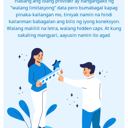
Habang ang ibang provider ay nangangako ng
“walang limitasyong” data pero bumabagal kapag
pinaka-kailangan mo, tiniyak namin na hindi
kailanman babagalan ang bilis ng iyong koneksyon.
Walang maliliit na letra, walang hidden caps. At kung
sakaling mangyari, aayusin namin ito agad.