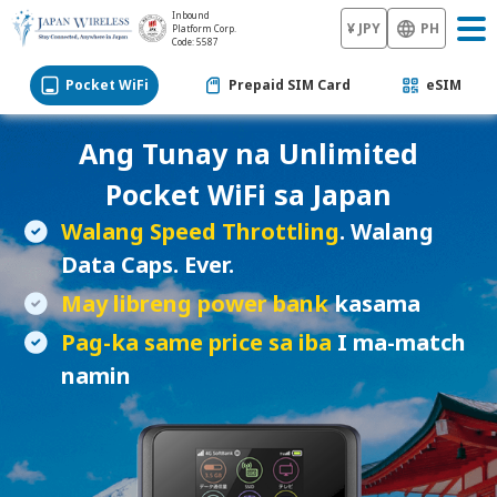
Inbound
¥ JPY
PH
Platform Corp.
Code: 5587
Pocket WiFi
Prepaid SIM Card
eSIM
Ang Tunay na Unlimited
Pocket WiFi
sa Japan
Walang Speed Throttling
. Walang
Data Caps. Ever.
May libreng power bank
kasama
Pag-ka same price sa iba
I ma-match
namin