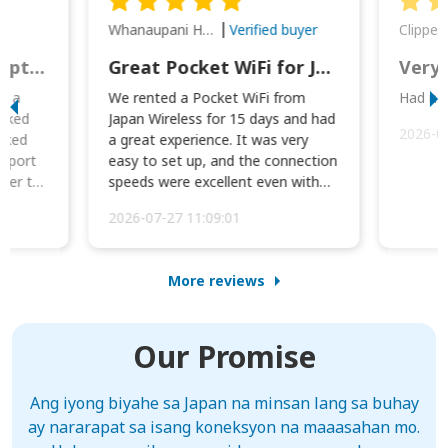
Whanaupani Henry Joseph Macown
r
Verified buyer
This was wonderful option to a family of four. Everything worked smoothly.
Great Pocket WiFi for Japan Travel
Very 
to a
We rented a Pocket WiFi from
Had no 
orked
Japan Wireless for 15 days and had
2026-0
cked
a great experience. It was very
irport
easy to set up, and the connection
ater to
speeds were excellent even with
four phones conne...
2026-07-27 11:09:01
More reviews
Our Promise
Ang iyong biyahe sa Japan na minsan lang sa buhay
ay nararapat sa isang koneksyon na maaasahan mo.