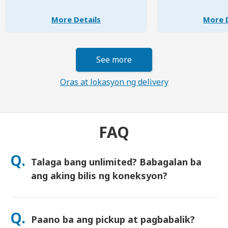
More Details
More D
See more
Oras at lokasyon ng delivery
FAQ
Q.
Talaga bang unlimited? Babagalan ba
ang aking bilis ng koneksyon?
Oo. itoy tunay na unlimited at hindi namin ipinapatupad ang
Fair Usage Policy (FUP) o anumang artipisyal na pagbabagalan
Q.
Paano ba ang pickup at pagbabalik?
ng bilis. Maari mong gamitin ang data nang walang hanggan,