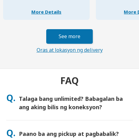
More Details
More D
See more
Oras at lokasyon ng delivery
FAQ
Q.
Talaga bang unlimited? Babagalan ba
ang aking bilis ng koneksyon?
Oo. itoy tunay na unlimited at hindi namin ipinapatupad ang
Fair Usage Policy (FUP) o anumang artipisyal na pagbabagalan
Q.
Paano ba ang pickup at pagbabalik?
ng bilis. Maari mong gamitin ang data nang walang hanggan,