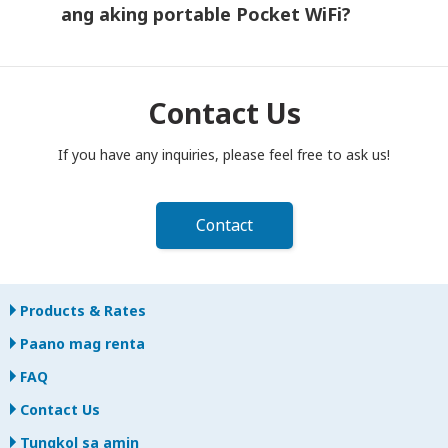
may nangyari, makipag-ugnayan agad sa amin—tutulungan ka
ang aking portable Pocket WiFi?
naming manatiling konektado.
Kailangang ihulog ang iyong portable Pocket WiFi router sa
postbox bago magtanghali sa araw ng pagtatapos ng iyong
rental period. Kung mahuli sa pagbabalik, may karampatang
Contact Us
bayad na ipapataw.
If you have any inquiries, please feel free to ask us!
Contact
Products & Rates
Paano mag renta
FAQ
Contact Us
Tungkol sa amin