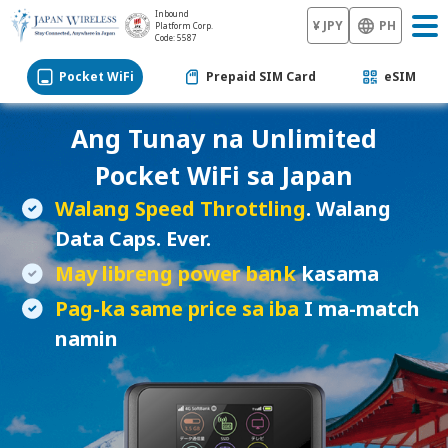
Inbound
¥ JPY
PH
Platform Corp.
Code: 5587
Pocket WiFi
Prepaid SIM Card
eSIM
Ang Tunay na Unlimited
Pocket WiFi
sa Japan
Walang Speed Throttling
. Walang
Data Caps. Ever.
May libreng power bank
kasama
Pag-ka same price sa iba
I ma-match
namin