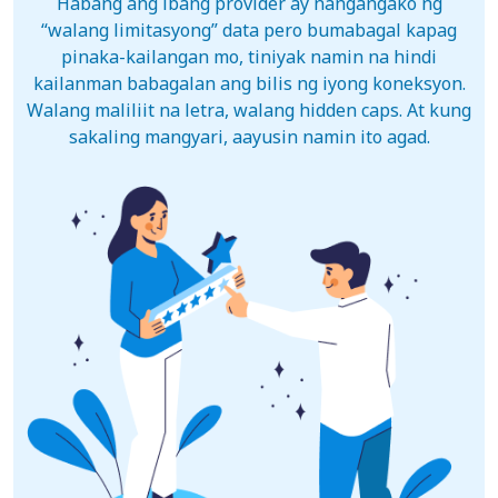
Habang ang ibang provider ay nangangako ng
“walang limitasyong” data pero bumabagal kapag
pinaka-kailangan mo, tiniyak namin na hindi
kailanman babagalan ang bilis ng iyong koneksyon.
Walang maliliit na letra, walang hidden caps. At kung
sakaling mangyari, aayusin namin ito agad.