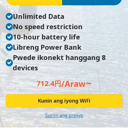
Unlimited Data
No speed restriction
10-hour battery life
Libreng Power Bank
Pwede ikonekt hanggang 8
devices
~
/Araw
712.4円
Kunin ang iyong WiFi
Suriin ang presyo