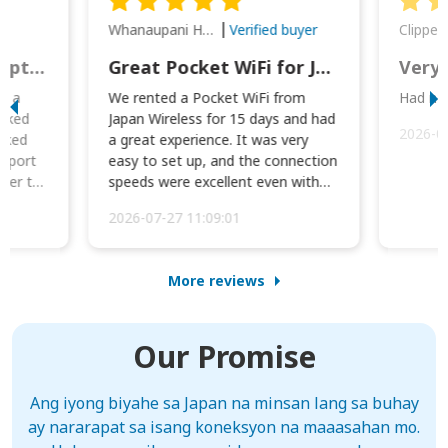
Whanaupani Henry Joseph Macown
r
Verified buyer
This was wonderful option to a family of four. Everything worked smoothly.
Great Pocket WiFi for Japan Travel
Very 
to a
We rented a Pocket WiFi from
Had no 
orked
Japan Wireless for 15 days and had
2026-0
cked
a great experience. It was very
irport
easy to set up, and the connection
ater to
speeds were excellent even with
four phones conne...
2026-07-27 11:09:01
More reviews
Our Promise
Ang iyong biyahe sa Japan na minsan lang sa buhay
ay nararapat sa isang koneksyon na maaasahan mo.