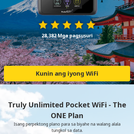
28,382 Mga pagsusuri
Kunin ang iyong WiFi
Truly Unlimited Pocket WiFi - The
ONE Plan
Isang perpektong plano para sa biyahe na walang alala
tungkol sa data.