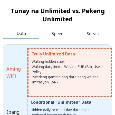
Tunay na Unlimited vs.
Pekeng
Unlimited
Data
Speed
Service
Truly Unlimited Data
Walang hidden caps
Walang daily limits. Walang FUP (Fair-Use-
Aming
Policy).
WiFi
Pwedeng gamitin ang data nang walang
limitasyon, 24/7.
Conditional "Unlimited" Data
Hidden daily or multi-day data caps.
Ibang
Pagbagal kapag peak hours