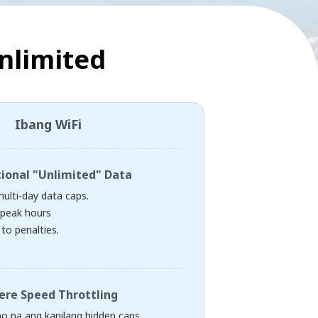
nlimited
Ibang WiFi
tional "Unlimited" Data
multi-day data caps.
peak hours
to penalties.
ere Speed Throttling
 na ang kanilang hidden caps,