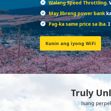
Walang Speed Throttling
.
May libreng power bank
k
Pag-ka same price sa iba.
I
Kunin ang iyong WiFi
Truly Un
Isang perpek