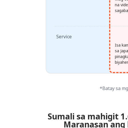
na vid
sagaba
Service
Isa ka
sa Jap
pinagk
biyahe
*Batay sa mg
Sumali sa mahigit 1
Maranasan ang 