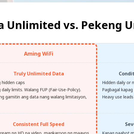
a Unlimited vs.
Pekeng U
Aming WiFi
Truly Unlimited Data
Condi
 hidden caps
Hidden daily or 
daily limits. Walang FUP (Fair-Use-Policy).
Pagbagal kapag 
g gamitin ang data nang walang limitasyon,
Heavy use leads 
Consistent Full Speed
Sev
ream ng HD na video, magkaroon ng maayos
Kapag naabot mo