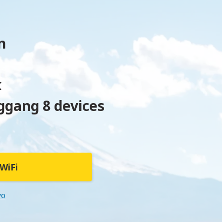
n
k
gang 8 devices
WiFi
yo