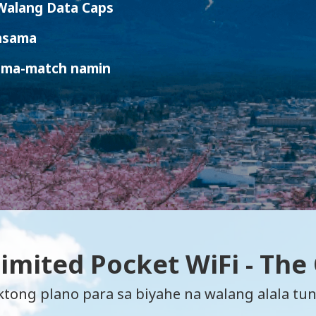
 Walang Data Caps
asama
 ma-match namin
limited Pocket WiFi - The
tong plano para sa biyahe na walang alala tun