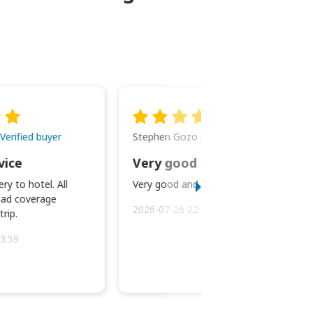
Stephen Gozo
Verified buyer
Verified buyer
vice
Very good and prompt service.
ry to hotel. All
Very good and prompt service.
ad coverage
2026-07-26 22:43:45
rip.
3:59