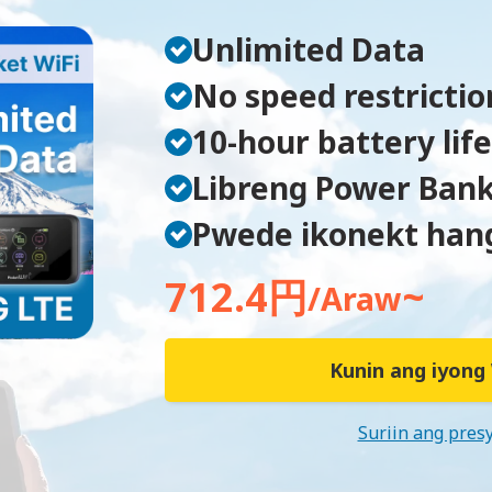
Unlimited Data
No speed restrictio
10-hour battery life
Libreng Power Ban
Pwede ikonekt hang
712.4円
~
/Araw
Kunin ang iyong 
Suriin ang pres