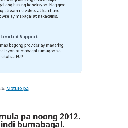
al ang bilis ng koneksyon. Nagiging
g-stream ng video, at kahit ang
owse ay mabagal at nakakainis.
Limited Support
 mas bagong provider ay maaaring
neksyon at mabagal tumugon sa
gkol sa FUP.
26.
Matuto pa
imula pa noong 2012.
indi bumabagal.