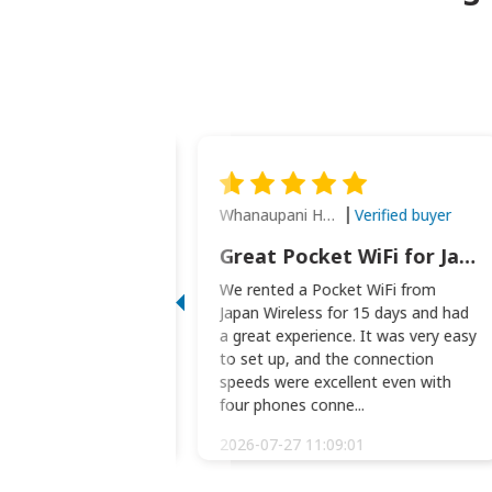
Whanaupani Henry Joseph Macown
Verified buyer
Verified buyer
This was wonderful option to a family of four. Everything worked smoothly.
Great Pocket WiFi for Japan Travel
rful option to a
We rented a Pocket WiFi from
. Everything worked
Japan Wireless for 15 days and had
picked the pocked
a great experience. It was very easy
okio Haneda airport
to set up, and the connection
t two weeks later to
speeds were excellent even with
m...
four phones conne...
:34:51
2026-07-27 11:09:01