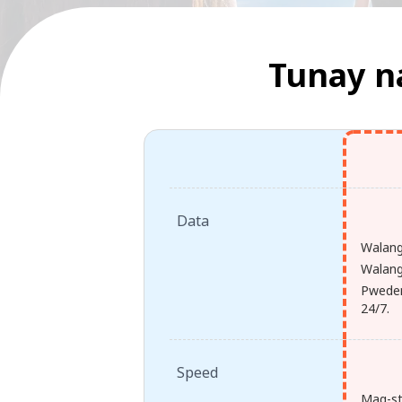
Tunay n
Data
Walang
Walang 
Pweden
24/7.
Speed
Mag-st