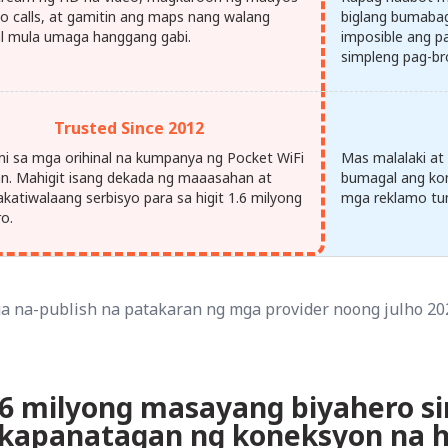
eo calls, at gamitin ang maps nang walang
biglang bumabag
l mula umaga hanggang gabi.
imposible ang pa
simpleng pag-br
Trusted Since 2012
mi sa mga orihinal na kumpanya ng Pocket WiFi
Mas malalaki at
an. Mahigit isang dekada ng maaasahan at
bumagal ang ko
akatiwalaang serbisyo para sa higit 1.6 milyong
mga reklamo tun
ro.
a na-publish na patakaran ng mga provider noong julho 20
.6 milyong masayang biyahero s
kapanatagan ng koneksyon na h