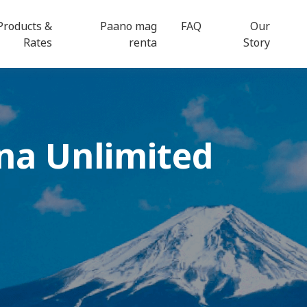
Products &
Paano mag
FAQ
Our
Rates
renta
Story
na Unlimited