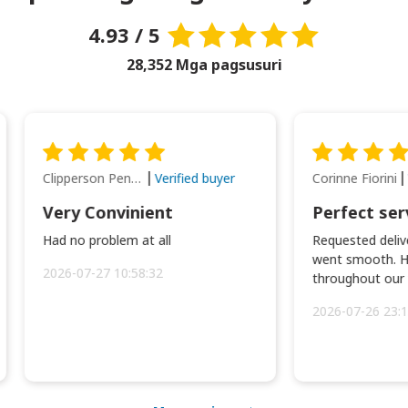
4.93 / 5
28,352 Mga pagsusuri
Clipperson Penilla
Corinne Fiorini
Verified buyer
Very Convinient
Perfect ser
Had no problem at all
Requested delive
went smooth. H
2026-07-27 10:58:32
throughout our t
2026-07-26 23:1