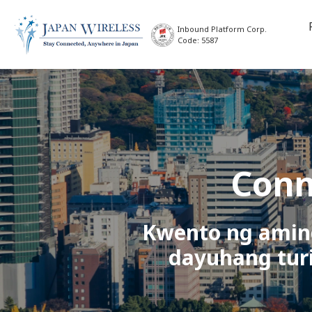
Inbound Platform Corp.
Code: 5587
Conn
Kwento ng amin
dayuhang tur