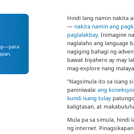
Hindi lang namin nakita 
—
nakita namin ang pagk
paglalakbay.
Inimagine na
naglalaho ang language b
gap—para
nagiging bahagi ng advent
apan.
bawat biyahero ay may la
mag-explore nang malaya
"Nagsimula ito sa isang
paniniwala:
ang koneksyo
kundi isang tulay
patungo 
kaligtasan, at makabuluh
Mula pa sa simula, hindi
ng internet. Pinagsikapa