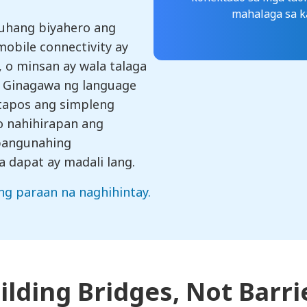
mahalaga sa ka
uhang biyahero ang
 mobile connectivity ay
 o minsan ay wala talaga
. Ginagawa ng language
tapos ang simpleng
o nahihirapan ang
pangunahing
 dapat ay madali lang.
g paraan na naghihintay.
ilding Bridges,
Not Barri