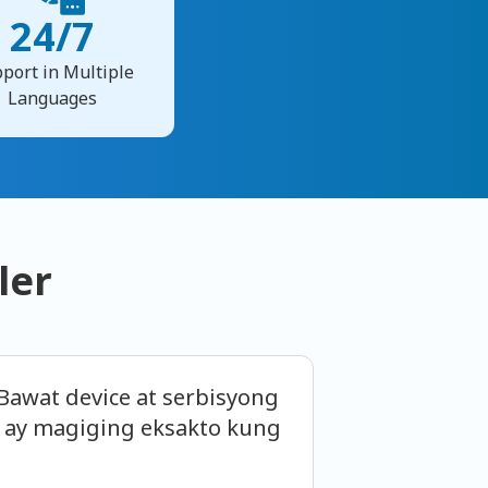
24/7
port in Multiple
Languages
ler
Bawat device at serbisyong
n ay magiging eksakto kung