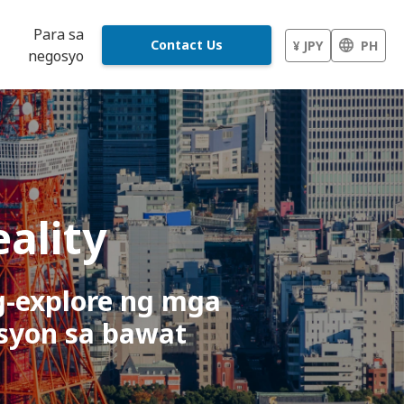
Para sa
Contact Us
¥ JPY
PH
negosyo
ality
-explore ng mga
syon sa bawat