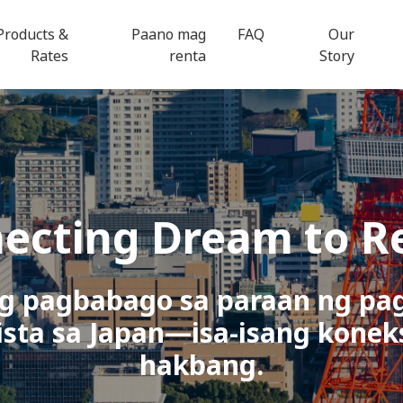
Products &
Paano mag
FAQ
Our
Rates
renta
Story
ecting
Dream to Re
g pagbabago sa paraan ng pag
ista sa Japan—isa-isang konek
hakbang.