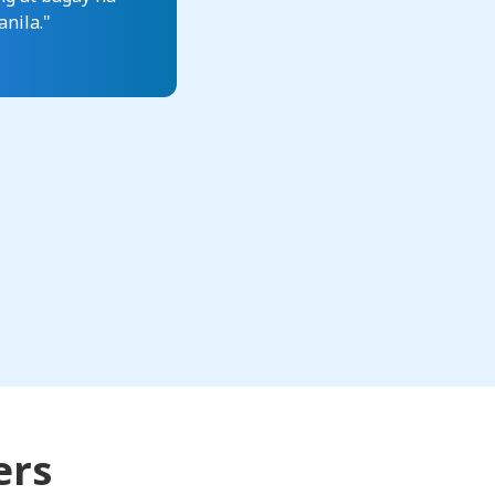
nila."
ers