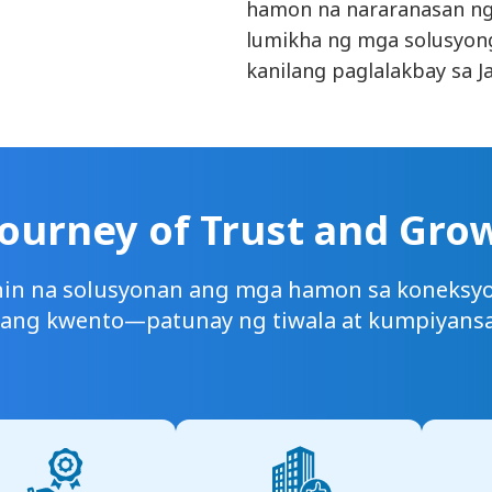
hamon na nararanasan ng
lumikha ng mga solusyon
kanilang paglalakbay sa J
Journey of
Trust and Gro
nin na solusyonan ang mga hamon sa koneksy
ang kwento—patunay ng tiwala at kumpiyansa