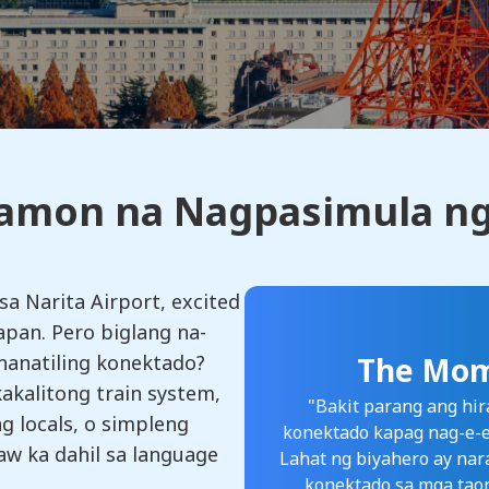
amon na Nagpasimula ng
sa Narita Airport, excited
apan. Pero biglang na-
nanatiling konektado?
The Mo
kalitong train system,
"Bakit parang ang hir
 locals, o simpleng
konektado kapag nag-e-e
aw ka dahil sa language
Lahat ng biyahero ay na
konektado sa mga tao