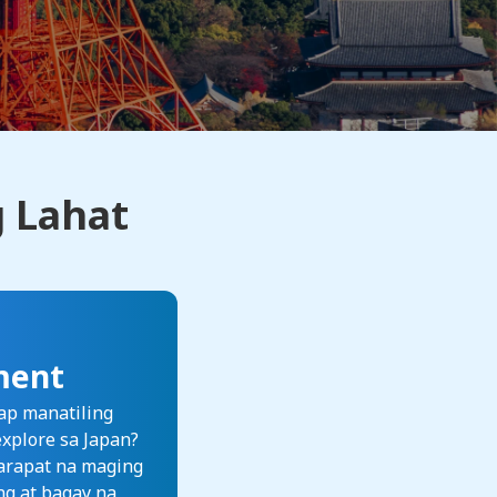
 Lahat
ment
ap manatiling
xplore sa Japan?
rarapat na maging
ng at bagay na