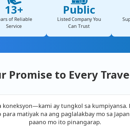
13+
Public
ars of Reliable
Listed Company You
Sup
Service
Can Trust
r Promise to
Every Trave
a koneksyon—kami ay tungkol sa kumpiyansa. 
o para matiyak na ang paglalakbay mo sa Japa
paano mo ito pinangarap.