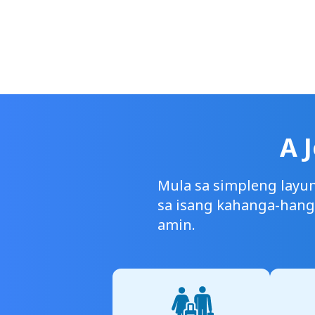
A 
Mula sa simpleng layu
sa isang kahanga-hang
amin.