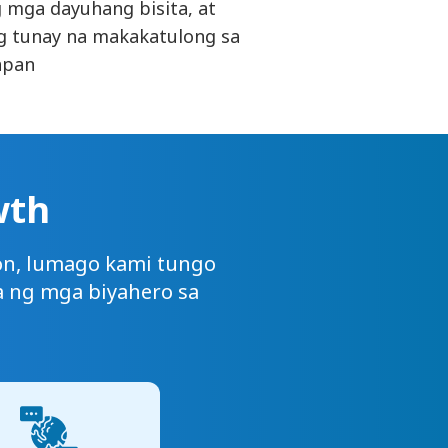
 mga dayuhang bisita, at
g tunay na makakatulong sa
apan
wth
on, lumago kami tungo
 ng mga biyahero sa