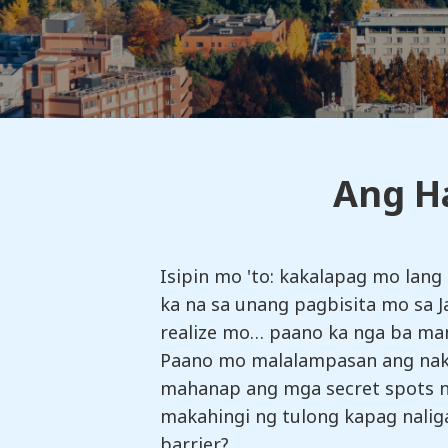
Ang H
Isipin mo 'to: kakalapag mo lang 
ka na sa unang pagbisita mo sa J
realize mo… paano ka nga ba ma
Paano mo malalampasan ang naka
mahanap ang mga secret spots ng
makahingi ng tulong kapag nalig
barrier?