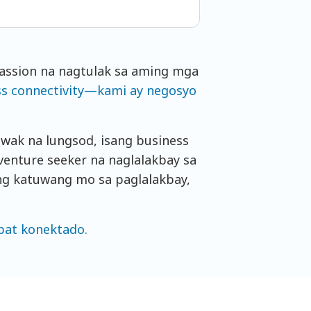
passion na nagtulak sa aming mga
ss connectivity—kami ay negosyo
wak na lungsod, isang business
enture seeker na naglalakbay sa
ng katuwang mo sa paglalakbay,
apat konektado.