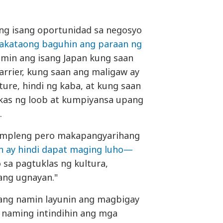
ang isang oportunidad sa negosyo
akataong baguhin ang paraan ng
min ang isang Japan kung saan
arrier, kung saan ang maligaw ay
ure, hindi ng kaba, at kung saan
kas ng loob at kumpiyansa upang
.
 simpleng pero makapangyarihang
n ay hindi dapat maging luho—
sa pagtuklas ng kultura,
ang ugnayan."
 lang namin layunin ang magbigay
n naming intindihin ang mga