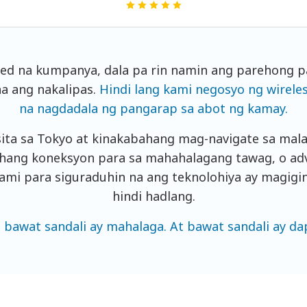
isted na kumpanya, dala pa rin namin ang parehong 
a ang nakalipas.
Hindi lang kami negosyo ng wirele
na nagdadala ng pangarap sa abot ng kamay.
ita sa Tokyo at kinakabahang mag-navigate sa mala
ahang koneksyon para sa mahahalagang tawag, o adv
kami para siguraduhin na ang teknolohiya ay magigi
hindi hadlang.
, bawat sandali ay mahalaga. At bawat sandali ay d