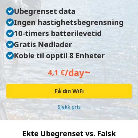
Ubegrenset data
Ingen hastighetsbegrensning
10-timers batterilevetid
Gratis Nødlader
Koble til opptil 8 Enheter
~
/day
4,1 €
Få din WiFi
Sjekk pris
Ekte Ubegrenset vs.
Falsk