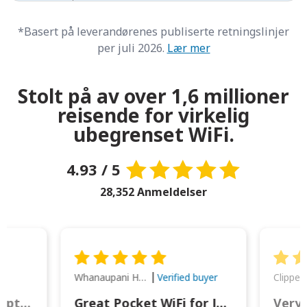
*Basert på leverandørenes publiserte retningslinjer
per juli 2026.
Lær mer
Stolt på av over 1,6 millioner
reisende for virkelig
ubegrenset WiFi.
4.93 / 5
28,352 Anmeldelser
Whanaupani Henry Joseph Macown
r
Verified buyer
This was wonderful option to a family of four. Everything worked smoothly.
Great Pocket WiFi for Japan Travel
Very 