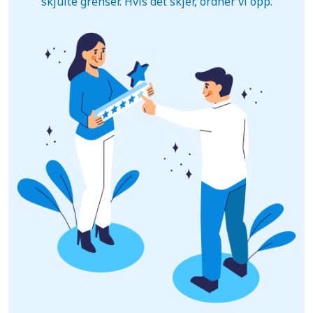
skjulte grenser. Hvis det skjer, ordner vi opp.