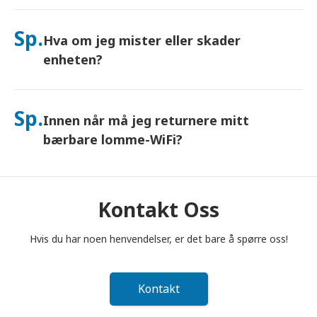
Ja – koble til opptil 10 enheter samtidig (telefoner, nettbrett,
bærbare datamaskiner). Batteriet varer i opptil 10 timer, og vi
Sp.
Hva om jeg mister eller skader
inkluderer en gratis nødlader for bruk hele dagen.
enheten?
Du kan legge til Forsikring i kassen for å dekke tap eller skade.
Uten beskyttelse tilkommer et erstatningsgebyr. Hvis noe
Sp.
Innen når må jeg returnere mitt
skjer, kontakt oss umiddelbart – vi hjelper deg med å holde
deg tilkoblet.
bærbare lomme-WiFi?
Du må legge din bærbare lomme-WiFi-ruter i postkassen
innen kl. 12.00 (middag) dagen etter at leieperioden er
avsluttet. Hvis du returnerer for sent, vil du bli belastet.
Kontakt Oss
Hvis du har noen henvendelser, er det bare å spørre oss!
Kontakt