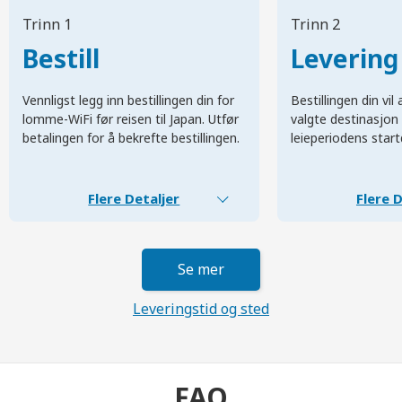
Trinn 1
Trinn 2
Bestill
Levering
Vennligst legg inn bestillingen din for
Bestillingen din vi
lomme-WiFi før reisen til Japan. Utfør
valgte destinasjon 
betalingen for å bekrefte bestillingen.
leieperiodens start
Flere Detaljer
Flere D
Se mer
Leveringstid og sted
FAQ