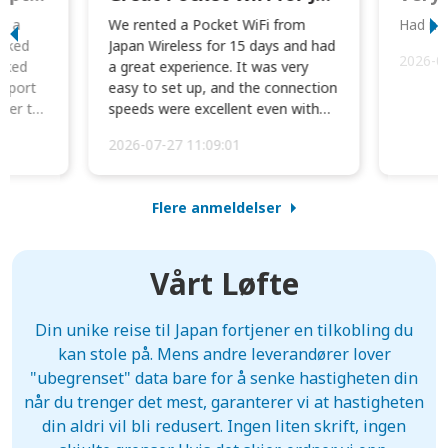
to a
We rented a Pocket WiFi from
Had no 
orked
Japan Wireless for 15 days and had
2026-0
cked
a great experience. It was very
irport
easy to set up, and the connection
ater to
speeds were excellent even with
four phones conne...
2026-07-27 11:09:01
Flere anmeldelser
Vårt Løfte
Din unike reise til Japan fortjener en tilkobling du
kan stole på. Mens andre leverandører lover
"ubegrenset" data bare for å senke hastigheten din
når du trenger det mest, garanterer vi at hastigheten
din aldri vil bli redusert. Ingen liten skrift, ingen