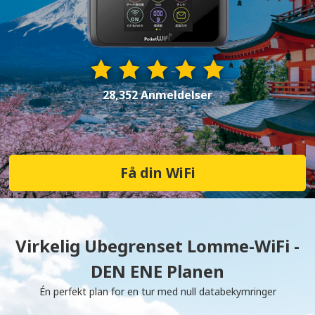
28,352 Anmeldelser
Få din WiFi
Virkelig Ubegrenset Lomme-WiFi -
DEN ENE Planen
Én perfekt plan for en tur med null databekymringer