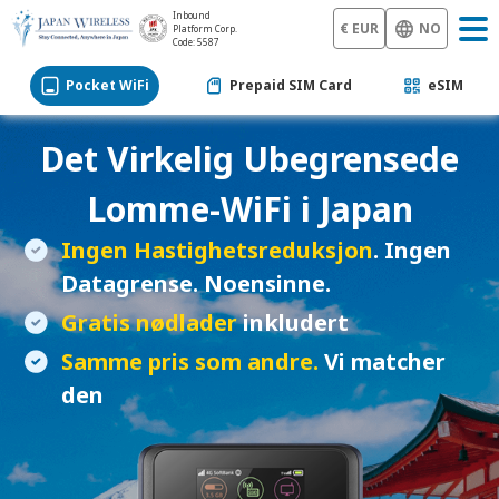
Inbound
€ EUR
NO
Platform Corp.
Code: 5587
Pocket WiFi
Prepaid SIM Card
eSIM
Det Virkelig Ubegrensede
Lomme-WiFi
i Japan
Ingen Hastighetsreduksjon
. Ingen
Datagrense. Noensinne.
Gratis nødlader
inkludert
Samme pris som andre.
Vi matcher
den