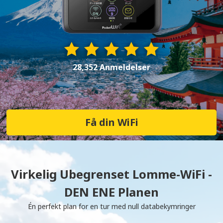
28,352 Anmeldelser
Få din WiFi
Virkelig Ubegrenset Lomme-WiFi -
DEN ENE Planen
Én perfekt plan for en tur med null databekymringer