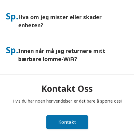
Ja – koble til opptil 10 enheter samtidig (telefoner, nettbrett,
bærbare datamaskiner). Batteriet varer i opptil 10 timer, og vi
Sp.
Hva om jeg mister eller skader
inkluderer en gratis nødlader for bruk hele dagen.
enheten?
Du kan legge til Forsikring i kassen for å dekke tap eller skade.
Uten beskyttelse tilkommer et erstatningsgebyr. Hvis noe
Sp.
Innen når må jeg returnere mitt
skjer, kontakt oss umiddelbart – vi hjelper deg med å holde
deg tilkoblet.
bærbare lomme-WiFi?
Du må legge din bærbare lomme-WiFi-ruter i postkassen
innen kl. 12.00 (middag) dagen etter at leieperioden er
avsluttet. Hvis du returnerer for sent, vil du bli belastet.
Kontakt Oss
Hvis du har noen henvendelser, er det bare å spørre oss!
Kontakt