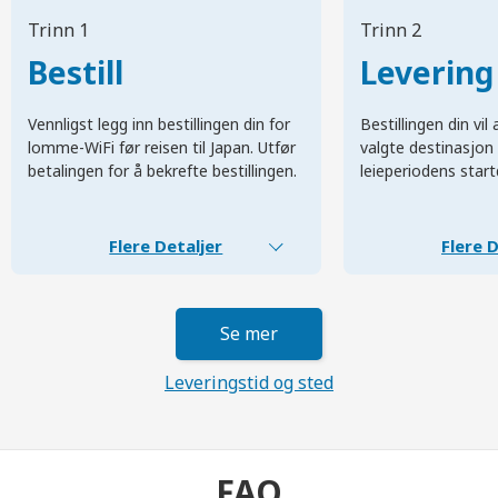
Trinn 1
Trinn 2
Bestill
Levering
Vennligst legg inn bestillingen din for
Bestillingen din vi
lomme-WiFi før reisen til Japan. Utfør
valgte destinasjon 
betalingen for å bekrefte bestillingen.
leieperiodens start
Flere Detaljer
Flere D
Se mer
Leveringstid og sted
FAQ