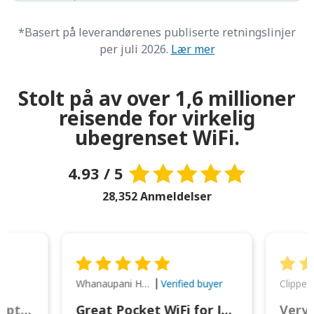
*Basert på leverandørenes publiserte retningslinjer
per juli 2026.
Lær mer
Stolt på av over 1,6 millioner
reisende for virkelig
ubegrenset WiFi.
4.93 / 5
28,352 Anmeldelser
Whanaupani Henry Joseph Macown
r
Verified buyer
This was wonderful option to a family of four. Everything worked smoothly.
Great Pocket WiFi for Japan Travel
Very 