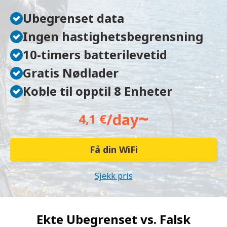
Ubegrenset data
Ingen hastighetsbegrensning
10-timers batterilevetid
Gratis Nødlader
Koble til opptil 8 Enheter
~
/day
4,1 €
Få din WiFi
Sjekk pris
Ekte Ubegrenset vs.
Falsk