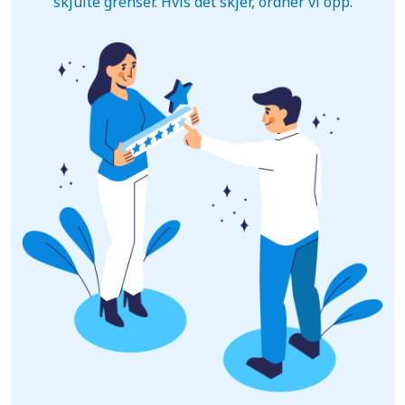
skjulte grenser. Hvis det skjer, ordner vi opp.