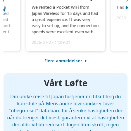
to a
We rented a Pocket WiFi from
Had no 
orked
Japan Wireless for 15 days and had
2026-0
cked
a great experience. It was very
irport
easy to set up, and the connection
ater to
speeds were excellent even with
four phones conne...
2026-07-27 11:09:01
Flere anmeldelser
Vårt Løfte
Din unike reise til Japan fortjener en tilkobling du
kan stole på. Mens andre leverandører lover
"ubegrenset" data bare for å senke hastigheten din
når du trenger det mest, garanterer vi at hastigheten
din aldri vil bli redusert. Ingen liten skrift, ingen