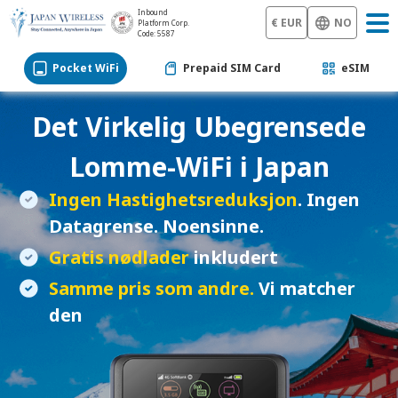
Inbound
€ EUR
NO
Platform Corp.
Code: 5587
Pocket WiFi
Prepaid SIM Card
eSIM
Det Virkelig Ubegrensede
Lomme-WiFi
i Japan
Ingen Hastighetsreduksjon
. Ingen
Datagrense. Noensinne.
Gratis nødlader
inkludert
Samme pris som andre.
Vi matcher
den