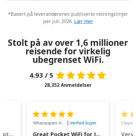
*Basert på leverandørenes publiserte retningslinjer
per juli 2026.
Lær mer
Stolt på av over 1,6 millioner
reisende for virkelig
ubegrenset WiFi.
4.93 / 5
28,352 Anmeldelser
Whanaupani Henry Joseph Macown
r
Verified buyer
This was wonderful option to a family of four. Everything worked smoothly.
Great Pocket WiFi for Japan Travel
Very 