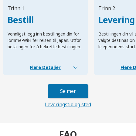
Trinn 1
Trinn 2
Bestill
Levering
Vennligst legg inn bestillingen din for
Bestillingen din vi
lomme-WiFi før reisen til Japan. Utfør
valgte destinasjon 
betalingen for å bekrefte bestillingen.
leieperiodens start
Flere Detaljer
Flere D
Se mer
Leveringstid og sted
FAQ