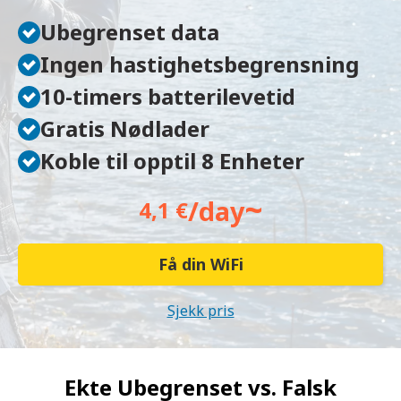
Ubegrenset data
Ingen hastighetsbegrensning
10-timers batterilevetid
Gratis Nødlader
Koble til opptil 8 Enheter
~
/day
4,1 €
Få din WiFi
Sjekk pris
Ekte Ubegrenset vs.
Falsk