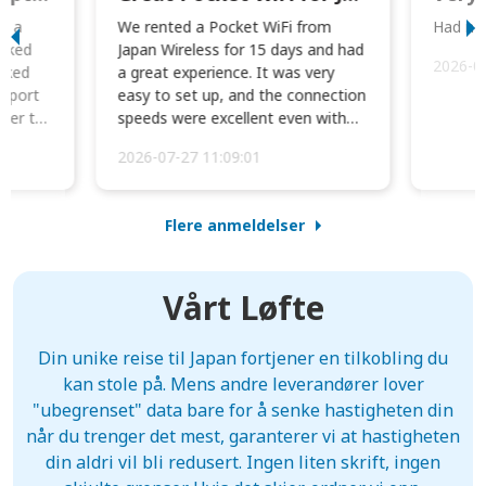
to a
We rented a Pocket WiFi from
Had no 
orked
Japan Wireless for 15 days and had
2026-0
cked
a great experience. It was very
irport
easy to set up, and the connection
ater to
speeds were excellent even with
four phones conne...
2026-07-27 11:09:01
Flere anmeldelser
Vårt Løfte
Din unike reise til Japan fortjener en tilkobling du
kan stole på. Mens andre leverandører lover
"ubegrenset" data bare for å senke hastigheten din
når du trenger det mest, garanterer vi at hastigheten
din aldri vil bli redusert. Ingen liten skrift, ingen