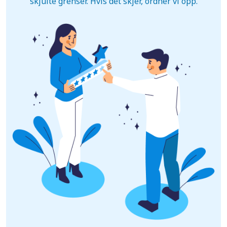
skjulte grenser. Hvis det skjer, ordner vi opp.