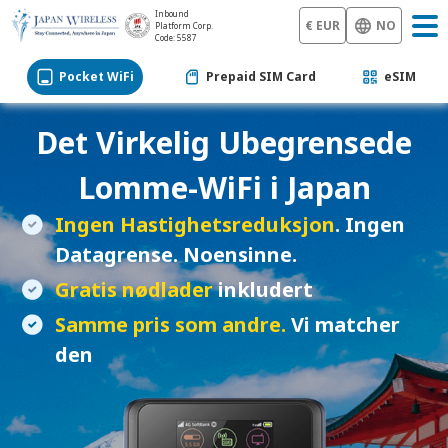
Inbound
€ EUR
NO
Platform Corp.
Code: 5587
Pocket WiFi
Prepaid SIM Card
eSIM
Det Virkelig Ubegrensede
Lomme-WiFi
i Japan
Ingen Hastighetsreduksjon
. Ingen
Datagrense. Noensinne.
Gratis nødlader
inkludert
Samme pris som andre.
Vi matcher
den