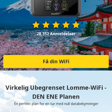
28,352 Anmeldelser
Få din WiFi
Virkelig Ubegrenset Lomme-WiFi -
DEN ENE Planen
Én perfekt plan for en tur med null databekymringer