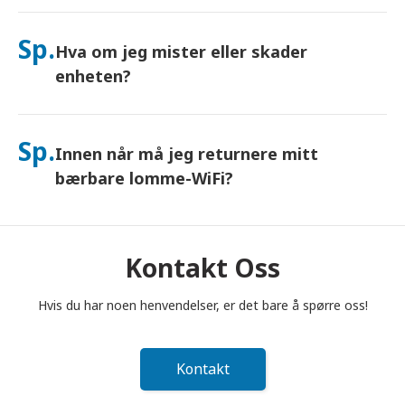
Ja – koble til opptil 10 enheter samtidig (telefoner, nettbrett,
bærbare datamaskiner). Batteriet varer i opptil 10 timer, og vi
Sp.
Hva om jeg mister eller skader
inkluderer en gratis nødlader for bruk hele dagen.
enheten?
Du kan legge til Forsikring i kassen for å dekke tap eller skade.
Uten beskyttelse tilkommer et erstatningsgebyr. Hvis noe
Sp.
Innen når må jeg returnere mitt
skjer, kontakt oss umiddelbart – vi hjelper deg med å holde
deg tilkoblet.
bærbare lomme-WiFi?
Du må legge din bærbare lomme-WiFi-ruter i postkassen
innen kl. 12.00 (middag) dagen etter at leieperioden er
avsluttet. Hvis du returnerer for sent, vil du bli belastet.
Kontakt Oss
Hvis du har noen henvendelser, er det bare å spørre oss!
Kontakt