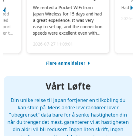
to a
We rented a Pocket WiFi from
Had no 
orked
Japan Wireless for 15 days and had
2026-0
cked
a great experience. It was very
irport
easy to set up, and the connection
ater to
speeds were excellent even with
four phones conne...
2026-07-27 11:09:01
Flere anmeldelser
Vårt Løfte
Din unike reise til Japan fortjener en tilkobling du
kan stole på. Mens andre leverandører lover
"ubegrenset" data bare for å senke hastigheten din
når du trenger det mest, garanterer vi at hastigheten
din aldri vil bli redusert. Ingen liten skrift, ingen