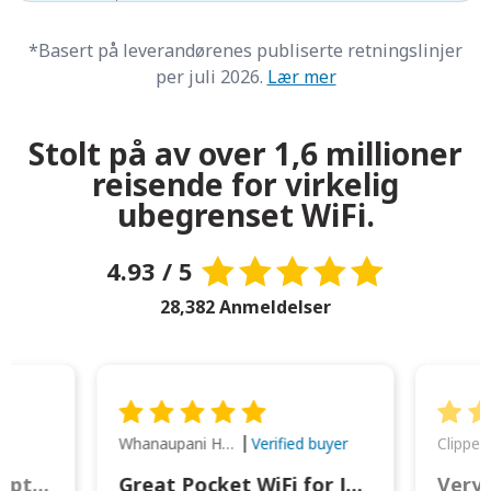
*Basert på leverandørenes publiserte retningslinjer
per juli 2026.
Lær mer
Stolt på av over 1,6 millioner
reisende for virkelig
ubegrenset WiFi.
4.93 / 5
28,382 Anmeldelser
Whanaupani Henry Joseph Macown
r
Verified buyer
This was wonderful option to a family of four. Everything worked smoothly.
Great Pocket WiFi for Japan Travel
Very 