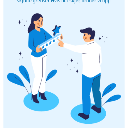
skjulte grenser. Hvis det skjer, ordner vi opp.