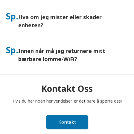
Ja – koble til opptil 10 enheter samtidig (telefoner, nettbrett,
bærbare datamaskiner). Batteriet varer i opptil 10 timer, og vi
Sp.
Hva om jeg mister eller skader
inkluderer en gratis nødlader for bruk hele dagen.
enheten?
Du kan legge til Forsikring i kassen for å dekke tap eller skade.
Uten beskyttelse tilkommer et erstatningsgebyr. Hvis noe
Sp.
Innen når må jeg returnere mitt
skjer, kontakt oss umiddelbart – vi hjelper deg med å holde
deg tilkoblet.
bærbare lomme-WiFi?
Du må legge din bærbare lomme-WiFi-ruter i postkassen
innen kl. 12.00 (middag) dagen etter at leieperioden er
avsluttet. Hvis du returnerer for sent, vil du bli belastet.
Kontakt Oss
Hvis du har noen henvendelser, er det bare å spørre oss!
Kontakt