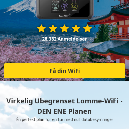
28,382 Anmeldelser
Få din WiFi
Virkelig Ubegrenset Lomme-WiFi -
DEN ENE Planen
Én perfekt plan for en tur med null databekymringer