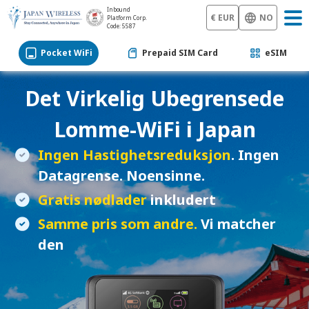
Inbound
€ EUR
NO
Platform Corp.
Code: 5587
Pocket WiFi
Prepaid SIM Card
eSIM
Det Virkelig Ubegrensede
Lomme-WiFi
i Japan
Ingen Hastighetsreduksjon
. Ingen
Datagrense. Noensinne.
Gratis nødlader
inkludert
Samme pris som andre.
Vi matcher
den