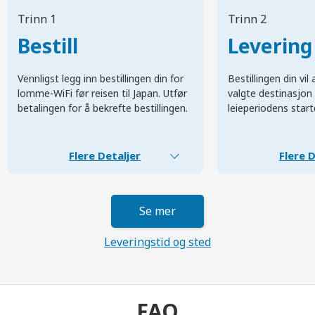
Trinn 1
Trinn 2
Bestill
Levering
Vennligst legg inn bestillingen din for
Bestillingen din vi
lomme-WiFi før reisen til Japan. Utfør
valgte destinasjon 
betalingen for å bekrefte bestillingen.
leieperiodens start
Flere Detaljer
Flere D
Se mer
Leveringstid og sted
FAQ