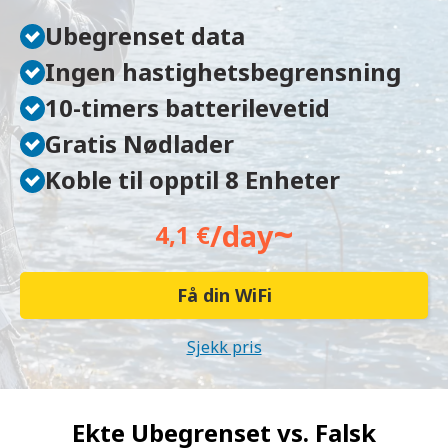
Ubegrenset data
Ingen hastighetsbegrensning
10-timers batterilevetid
Gratis Nødlader
Koble til opptil 8 Enheter
~
/day
4,1 €
Få din WiFi
Sjekk pris
Ekte Ubegrenset vs.
Falsk