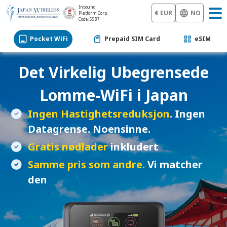
Inbound
€ EUR
NO
Platform Corp.
Code: 5587
Pocket WiFi
Prepaid SIM Card
eSIM
Det Virkelig Ubegrensede
Lomme-WiFi
i Japan
Ingen Hastighetsreduksjon
. Ingen
Datagrense. Noensinne.
Gratis nødlader
inkludert
Samme pris som andre.
Vi matcher
den