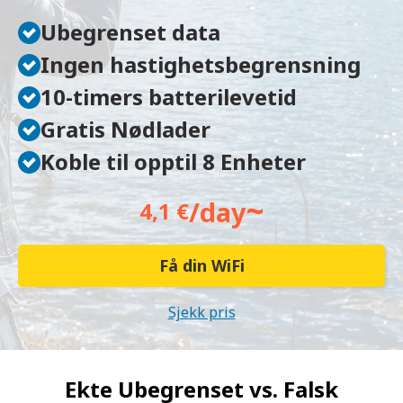
Ubegrenset data
Ingen hastighetsbegrensning
10-timers batterilevetid
Gratis Nødlader
Koble til opptil 8 Enheter
~
/day
4,1 €
Få din WiFi
Sjekk pris
Ekte Ubegrenset vs.
Falsk