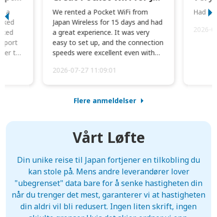
to a
We rented a Pocket WiFi from
Had no 
orked
Japan Wireless for 15 days and had
2026-0
cked
a great experience. It was very
irport
easy to set up, and the connection
ater to
speeds were excellent even with
four phones conne...
2026-07-27 11:09:01
Flere anmeldelser
Vårt Løfte
Din unike reise til Japan fortjener en tilkobling du
kan stole på. Mens andre leverandører lover
"ubegrenset" data bare for å senke hastigheten din
når du trenger det mest, garanterer vi at hastigheten
din aldri vil bli redusert. Ingen liten skrift, ingen