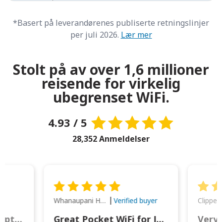
*Basert på leverandørenes publiserte retningslinjer
per juli 2026.
Lær mer
Stolt på av over 1,6 millioner
reisende for virkelig
ubegrenset WiFi.
4.93 / 5
28,352 Anmeldelser
Whanaupani Henry Joseph Macown
r
Verified buyer
This was wonderful option to a family of four. Everything worked smoothly.
Great Pocket WiFi for Japan Travel
Very 