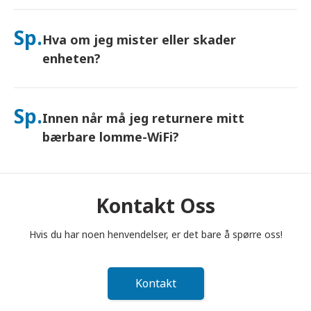
Ja – koble til opptil 10 enheter samtidig (telefoner, nettbrett,
bærbare datamaskiner). Batteriet varer i opptil 10 timer, og vi
Sp.
Hva om jeg mister eller skader
inkluderer en gratis nødlader for bruk hele dagen.
enheten?
Du kan legge til Forsikring i kassen for å dekke tap eller skade.
Uten beskyttelse tilkommer et erstatningsgebyr. Hvis noe
Sp.
Innen når må jeg returnere mitt
skjer, kontakt oss umiddelbart – vi hjelper deg med å holde
deg tilkoblet.
bærbare lomme-WiFi?
Du må legge din bærbare lomme-WiFi-ruter i postkassen
innen kl. 12.00 (middag) dagen etter at leieperioden er
avsluttet. Hvis du returnerer for sent, vil du bli belastet.
Kontakt Oss
Hvis du har noen henvendelser, er det bare å spørre oss!
Kontakt