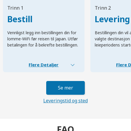
Trinn 1
Trinn 2
Bestill
Levering
Vennligst legg inn bestillingen din for
Bestillingen din vi
lomme-WiFi før reisen til Japan. Utfør
valgte destinasjon 
betalingen for å bekrefte bestillingen.
leieperiodens start
Flere Detaljer
Flere D
Se mer
Leveringstid og sted
FAQ