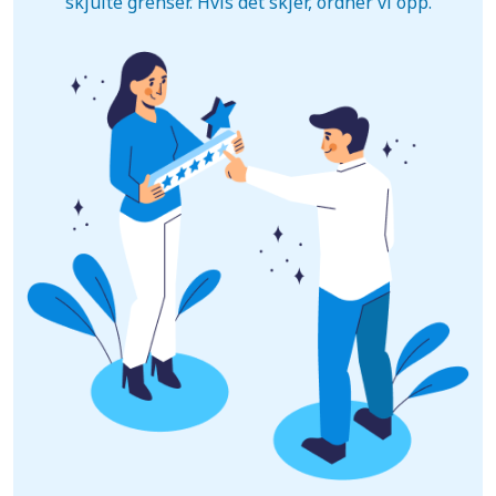
skjulte grenser. Hvis det skjer, ordner vi opp.