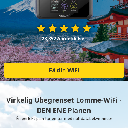
28,352 Anmeldelser
Få din WiFi
Virkelig Ubegrenset Lomme-WiFi -
DEN ENE Planen
Én perfekt plan for en tur med null databekymringer