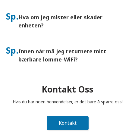
Ja – koble til opptil 10 enheter samtidig (telefoner, nettbrett,
bærbare datamaskiner). Batteriet varer i opptil 10 timer, og vi
Sp.
Hva om jeg mister eller skader
inkluderer en gratis nødlader for bruk hele dagen.
enheten?
Du kan legge til Forsikring i kassen for å dekke tap eller skade.
Uten beskyttelse tilkommer et erstatningsgebyr. Hvis noe
Sp.
Innen når må jeg returnere mitt
skjer, kontakt oss umiddelbart – vi hjelper deg med å holde
deg tilkoblet.
bærbare lomme-WiFi?
Du må legge din bærbare lomme-WiFi-ruter i postkassen
innen kl. 12.00 (middag) dagen etter at leieperioden er
avsluttet. Hvis du returnerer for sent, vil du bli belastet.
Kontakt Oss
Hvis du har noen henvendelser, er det bare å spørre oss!
Kontakt