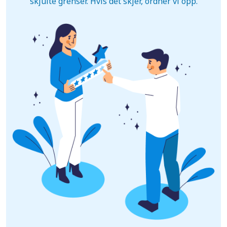
skjulte grenser. Hvis det skjer, ordner vi opp.