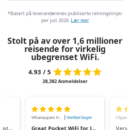
*Basert på leverandørenes publiserte retningslinjer
per juli 2026.
Lær mer
Stolt på av over 1,6 millioner
reisende for virkelig
ubegrenset WiFi.
4.93 / 5
28,382 Anmeldelser
Whanaupani Henry Joseph Macown
r
Verified buyer
This was wonderful option to a family of four. Everything worked smoothly.
Great Pocket WiFi for Japan Travel
Very 