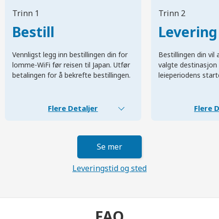
Trinn 1
Trinn 2
Bestill
Levering
Vennligst legg inn bestillingen din for
Bestillingen din vi
lomme-WiFi før reisen til Japan. Utfør
valgte destinasjon 
betalingen for å bekrefte bestillingen.
leieperiodens start
Flere Detaljer
Flere D
Se mer
Leveringstid og sted
FAQ