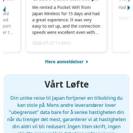
to a
We rented a Pocket WiFi from
Had no 
orked
Japan Wireless for 15 days and had
2026-0
cked
a great experience. It was very
irport
easy to set up, and the connection
ater to
speeds were excellent even with
four phones conne...
2026-07-27 11:09:01
Flere anmeldelser
Vårt Løfte
Din unike reise til Japan fortjener en tilkobling du
kan stole på. Mens andre leverandører lover
"ubegrenset" data bare for å senke hastigheten din
når du trenger det mest, garanterer vi at hastigheten
din aldri vil bli redusert. Ingen liten skrift, ingen