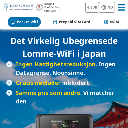
Inbound
€ EUR
NO
Platform Corp.
Code: 5587
Pocket WiFi
Prepaid SIM Card
eSIM
Det Virkelig Ubegrensede
Lomme-WiFi
i Japan
Ingen Hastighetsreduksjon
. Ingen
Datagrense. Noensinne.
Gratis nødlader
inkludert
Samme pris som andre.
Vi matcher
den