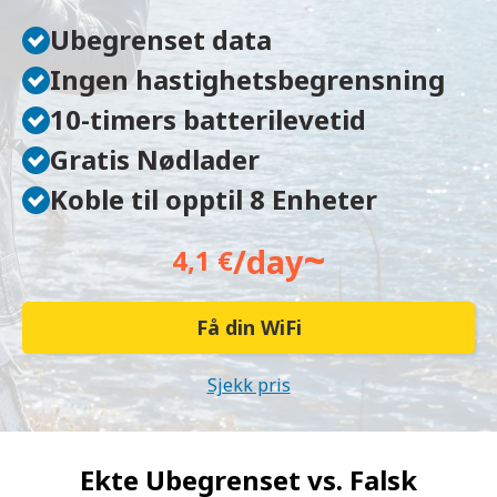
Ubegrenset data
Ingen hastighetsbegrensning
10-timers batterilevetid
Gratis Nødlader
Koble til opptil 8 Enheter
~
/day
4,1 €
Få din WiFi
Sjekk pris
Ekte Ubegrenset vs.
Falsk