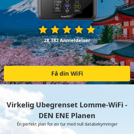
28,382 Anmeldelser
Få din WiFi
Virkelig Ubegrenset Lomme-WiFi -
DEN ENE Planen
Én perfekt plan for en tur med null databekymringer