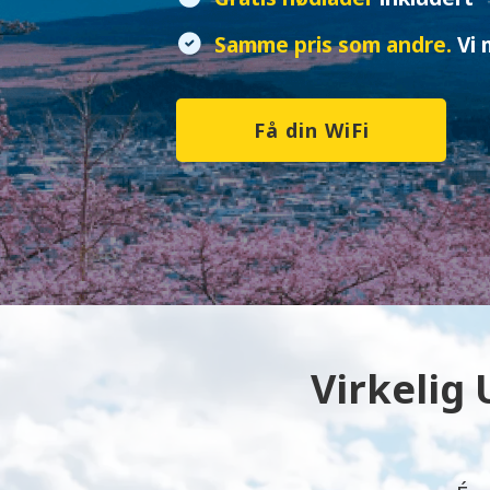
Samme pris som andre.
Vi 
Få din WiFi
Virkelig