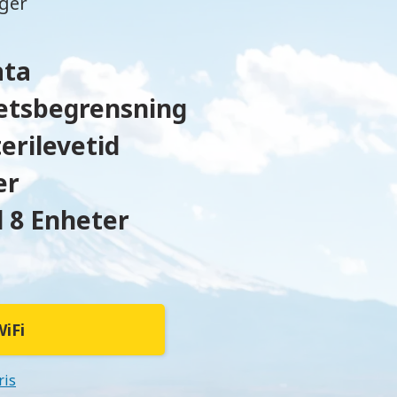
nger
ata
etsbegrensning
erilevetid
er
l 8 Enheter
WiFi
ris