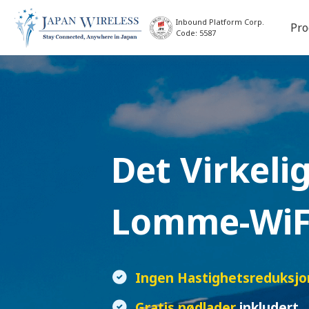
Inbound Platform Corp.
Pro
Code: 5587
Det Virkel
Lomme-WiF
Ingen Hastighetsreduksjo
Gratis nødlader
inkludert