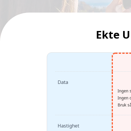
Ekte U
Data
Ingen s
Ingen d
Bruk så
Hastighet