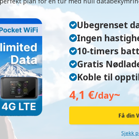
perfekt plan for en tur med null databekymri
Ubegrenset d
Ingen hastigh
10-timers batt
Gratis Nødlad
Koble til oppti
4,1 €
~
/day
Få din 
Sjekk p