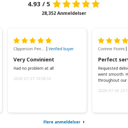
4.93 / 5
28,352 Anmeldelser
Clipperson Penilla
Corinne Fiorini
Verified buyer
Very Convinient
Perfect ser
Had no problem at all
Requested delive
went smooth. H
2026-07-27 10:58:32
throughout our t
2026-07-26 23:1
Flere anmeldelser