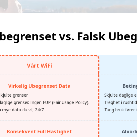
begrenset vs.
Falsk Ube
Vårt WiFi
Virkelig Ubegrenset Data
Betin
kjulte grenser
Skjulte daglige e
aglige grenser. Ingen FUP (Fair Usage Policy).
Treghet i rushti
 mye data du vil, 24/7.
Tung bruk fører t
Konsekvent Full Hastighet
Alvor