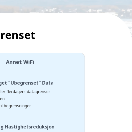
grenset
Annet WiFi
get "Ubegrenset" Data
ller flerdagers datagrenser.
den
il begrensninger.
lig Hastighetsreduksjon