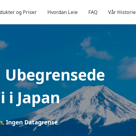
dukter og Priser
Hvordan Leie
FAQ
Vår Historie
ig Ubegrensede
i
i Japan
n
. Ingen Datagrense