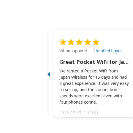
Whanaupani Henry Joseph Macown
Verified buyer
Verified buyer
This was wonderful option to a family of four. Everything worked smoothly.
Great Pocket WiFi for Japan Travel
rful option to a
We rented a Pocket WiFi from
. Everything worked
Japan Wireless for 15 days and had
picked the pocked
a great experience. It was very easy
okio Haneda airport
to set up, and the connection
t two weeks later to
speeds were excellent even with
m...
four phones conne...
:34:51
2026-07-27 11:09:01