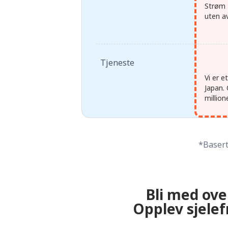
Strøm 
uten av
Tjeneste
Vi er 
Japan. 
million
*Basert
Bli med ove
Opplev sjelef