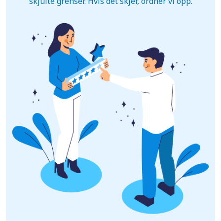
skjulte grenser. Hvis det skjer, ordner vi opp.