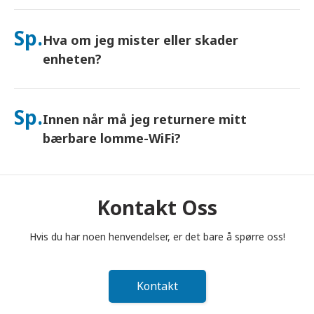
Ja – koble til opptil 10 enheter samtidig (telefoner, nettbrett,
bærbare datamaskiner). Batteriet varer i opptil 10 timer, og vi
Sp.
Hva om jeg mister eller skader
inkluderer en gratis nødlader for bruk hele dagen.
enheten?
Du kan legge til Forsikring i kassen for å dekke tap eller skade.
Uten beskyttelse tilkommer et erstatningsgebyr. Hvis noe
Sp.
Innen når må jeg returnere mitt
skjer, kontakt oss umiddelbart – vi hjelper deg med å holde
deg tilkoblet.
bærbare lomme-WiFi?
Du må legge din bærbare lomme-WiFi-ruter i postkassen
innen kl. 12.00 (middag) dagen etter at leieperioden er
avsluttet. Hvis du returnerer for sent, vil du bli belastet.
Kontakt Oss
Hvis du har noen henvendelser, er det bare å spørre oss!
Kontakt