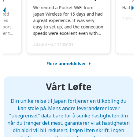
to a
We rented a Pocket WiFi from
Had no 
orked
Japan Wireless for 15 days and had
2026-0
cked
a great experience. It was very
irport
easy to set up, and the connection
ater to
speeds were excellent even with
four phones conne...
2026-07-27 11:09:01
Flere anmeldelser
Vårt Løfte
Din unike reise til Japan fortjener en tilkobling du
kan stole på. Mens andre leverandører lover
"ubegrenset" data bare for å senke hastigheten din
når du trenger det mest, garanterer vi at hastigheten
din aldri vil bli redusert. Ingen liten skrift, ingen