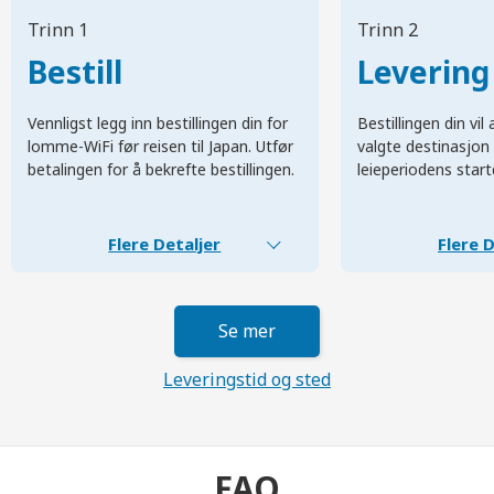
Trinn 1
Trinn 2
Bestill
Levering
Vennligst legg inn bestillingen din for
Bestillingen din vi
lomme-WiFi før reisen til Japan. Utfør
valgte destinasjon 
betalingen for å bekrefte bestillingen.
leieperiodens start
Flere Detaljer
Flere D
Se mer
Leveringstid og sted
FAQ