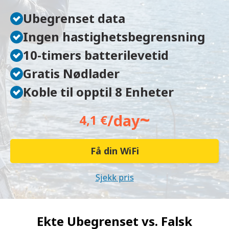
Ubegrenset data
Ingen hastighetsbegrensning
10-timers batterilevetid
Gratis Nødlader
Koble til opptil 8 Enheter
~
/day
4,1 €
Få din WiFi
Sjekk pris
Ekte Ubegrenset vs.
Falsk