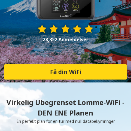
28,352 Anmeldelser
Få din WiFi
Virkelig Ubegrenset Lomme-WiFi -
DEN ENE Planen
Én perfekt plan for en tur med null databekymringer