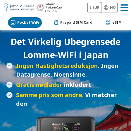
Inbound
€ EUR
NO
Platform Corp.
Code: 5587
Pocket WiFi
Prepaid SIM Card
eSIM
Det Virkelig Ubegrensede
Lomme-WiFi
i Japan
Ingen Hastighetsreduksjon
. Ingen
Datagrense. Noensinne.
Gratis nødlader
inkludert
Samme pris som andre.
Vi matcher
den