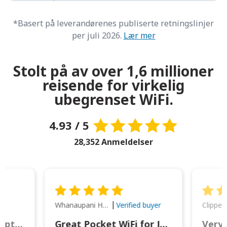
*Basert på leverandørenes publiserte retningslinjer
per juli 2026.
Lær mer
Stolt på av over 1,6 millioner
reisende for virkelig
ubegrenset WiFi.
4.93 / 5
28,352 Anmeldelser
Whanaupani Henry Joseph Macown
r
Verified buyer
This was wonderful option to a family of four. Everything worked smoothly.
Great Pocket WiFi for Japan Travel
Very 