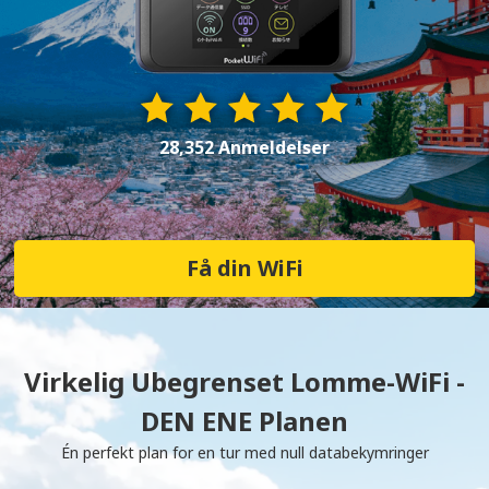
28,352 Anmeldelser
Få din WiFi
Virkelig Ubegrenset Lomme-WiFi -
DEN ENE Planen
Én perfekt plan for en tur med null databekymringer