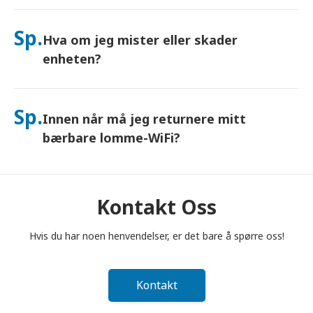
Ja – koble til opptil 10 enheter samtidig (telefoner, nettbrett,
bærbare datamaskiner). Batteriet varer i opptil 10 timer, og vi
Sp.
Hva om jeg mister eller skader
inkluderer en gratis nødlader for bruk hele dagen.
enheten?
Du kan legge til Forsikring i kassen for å dekke tap eller skade.
Uten beskyttelse tilkommer et erstatningsgebyr. Hvis noe
Sp.
Innen når må jeg returnere mitt
skjer, kontakt oss umiddelbart – vi hjelper deg med å holde
deg tilkoblet.
bærbare lomme-WiFi?
Du må legge din bærbare lomme-WiFi-ruter i postkassen
innen kl. 12.00 (middag) dagen etter at leieperioden er
avsluttet. Hvis du returnerer for sent, vil du bli belastet.
Kontakt Oss
Hvis du har noen henvendelser, er det bare å spørre oss!
Kontakt