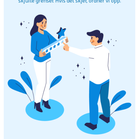
skjulte grenser. Hvis det skjer, ordner vi opp.