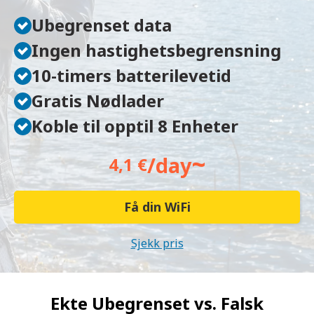
Ubegrenset data
Ingen hastighetsbegrensning
10-timers batterilevetid
Gratis Nødlader
Koble til opptil 8 Enheter
~
/day
4,1 €
Få din WiFi
Sjekk pris
Ekte Ubegrenset vs.
Falsk