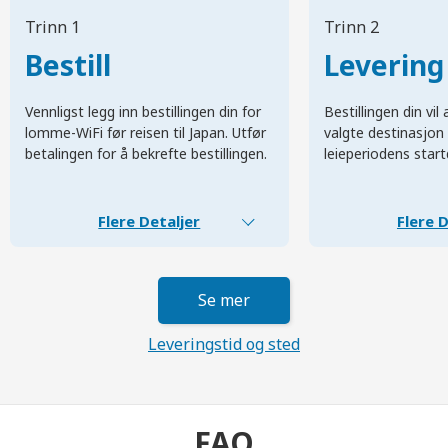
Trinn 1
Trinn 2
Bestill
Levering
Vennligst legg inn bestillingen din for
Bestillingen din vi
lomme-WiFi før reisen til Japan. Utfør
valgte destinasjon 
betalingen for å bekrefte bestillingen.
leieperiodens start
Flere Detaljer
Flere D
Se mer
Leveringstid og sted
FAQ