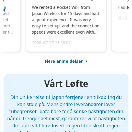
to a
We rented a Pocket WiFi from
Had no 
orked
Japan Wireless for 15 days and had
2026-0
cked
a great experience. It was very
irport
easy to set up, and the connection
ater to
speeds were excellent even with
four phones conne...
2026-07-27 11:09:01
Flere anmeldelser
Vårt Løfte
Din unike reise til Japan fortjener en tilkobling du
kan stole på. Mens andre leverandører lover
"ubegrenset" data bare for å senke hastigheten din
når du trenger det mest, garanterer vi at hastigheten
din aldri vil bli redusert. Ingen liten skrift, ingen