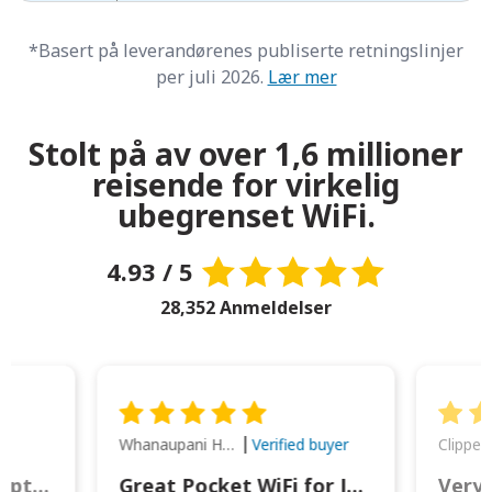
*Basert på leverandørenes publiserte retningslinjer
per juli 2026.
Lær mer
Stolt på av over 1,6 millioner
reisende for virkelig
ubegrenset WiFi.
4.93 / 5
28,352 Anmeldelser
Whanaupani Henry Joseph Macown
r
Verified buyer
This was wonderful option to a family of four. Everything worked smoothly.
Great Pocket WiFi for Japan Travel
Very 