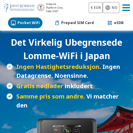
Inbound
€ EUR
NO
Platform Corp.
Code: 5587
Pocket WiFi
Prepaid SIM Card
eSIM
Det Virkelig Ubegrensede
Lomme-WiFi
i Japan
Ingen Hastighetsreduksjon
. Ingen
Datagrense. Noensinne.
Gratis nødlader
inkludert
Samme pris som andre.
Vi matcher
den