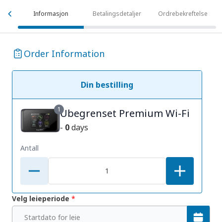
Informasjon
Betalingsdetaljer
Ordrebekreftelse
Order Information
Din bestilling
1
Ubegrenset Premium Wi-Fi
-
0
days
Antall
Velg leieperiode
*
Startdato for leie