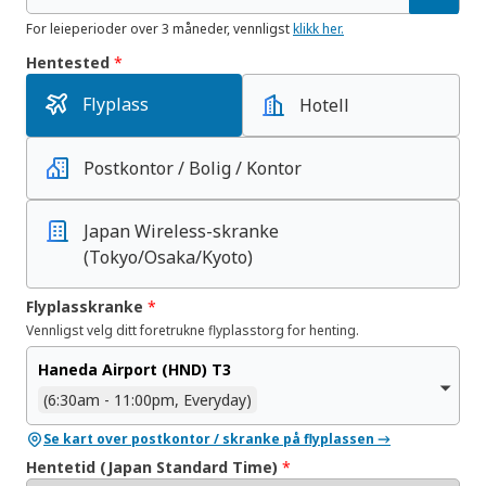
For leieperioder over 3 måneder, vennligst
klikk her.
Hentested
*
Flyplass
Hotell
Postkontor / Bolig / Kontor
Japan Wireless-skranke
(Tokyo/Osaka/Kyoto)
Flyplasskranke
*
Vennligst velg ditt foretrukne flyplasstorg for henting.
Haneda Airport (HND) T3
(6:30am - 11:00pm, Everyday)
Se kart over postkontor / skranke på flyplassen →
Hentetid (Japan Standard Time)
*