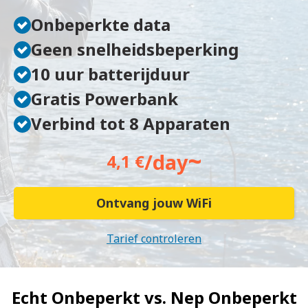
Onbeperkte data
Geen snelheidsbeperking
10 uur batterijduur
Gratis Powerbank
Verbind tot 8 Apparaten
~
/day
4,1 €
Ontvang jouw WiFi
Tarief controleren
Echt Onbeperkt vs.
Nep Onbeperkt