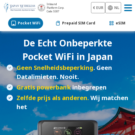
Inbound
€ EUR
NL
Platform Corp.
Code: 5587
Pocket WiFi
Prepaid SIM Card
eSIM
De Echt Onbeperkte
Pocket WiFi
in Japan
Geen Snelheidsbeperking
. Geen
Datalimieten. Nooit.
Gratis powerbank
inbegrepen
Zelfde prijs als anderen.
Wij matchen
het