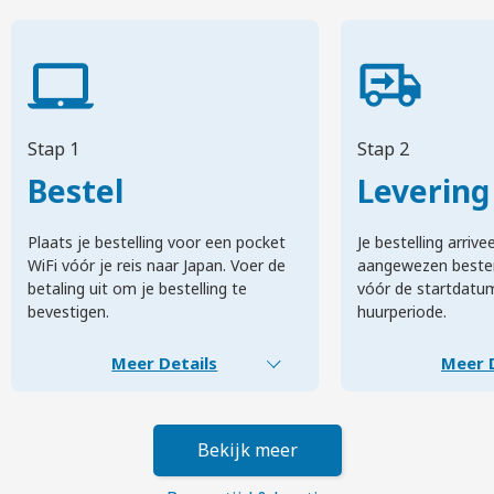
Stap 1
Stap 2
Bestel
Levering
Plaats je bestelling voor een pocket
Je bestelling arriv
WiFi vóór je reis naar Japan. Voer de
aangewezen beste
betaling uit om je bestelling te
vóór de startdatum
bevestigen.
huurperiode.
Meer Details
Meer D
Bekijk meer