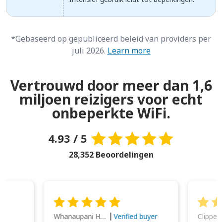
*Gebaseerd op gepubliceerd beleid van providers per
juli 2026.
Learn more
Vertrouwd door meer dan 1,6
miljoen reizigers voor echt
onbeperkte WiFi.
4.93 / 5
28,352 Beoordelingen
Whanaupani Henry Joseph Macown
r
Verified buyer