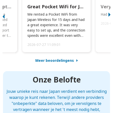
This was wonderful option to a family of four. Everything worked smoothly.
Great Pocket WiFi for Japan Travel
Very 
to a
We rented a Pocket WiFi from
Had no 
orked
Japan Wireless for 15 days and had
2026-0
cked
a great experience. It was very
irport
easy to set up, and the connection
ater to
speeds were excellent even with
four phones conne...
2026-07-27 11:09:01
Meer beoordelingens
Onze Belofte
Jouw unieke reis naar Japan verdient een verbinding
waarop je kunt rekenen. Terwijl andere providers
"onbeperkte" data beloven, om je vervolgens te
vertragen wanneer je het 't meest nodig hebt,