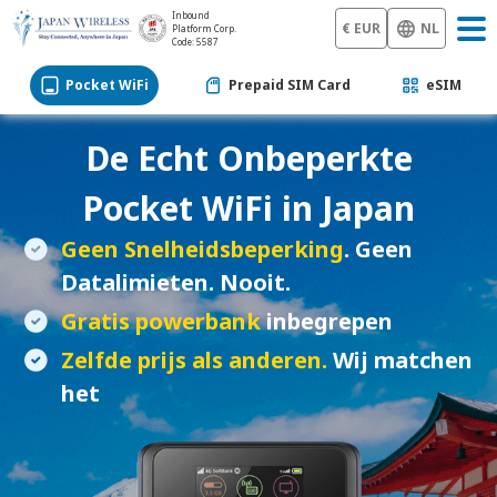
Inbound
€ EUR
NL
Platform Corp.
Code: 5587
Pocket WiFi
Prepaid SIM Card
eSIM
De Echt Onbeperkte
Pocket WiFi
in Japan
Geen Snelheidsbeperking
. Geen
Datalimieten. Nooit.
Gratis powerbank
inbegrepen
Zelfde prijs als anderen.
Wij matchen
het