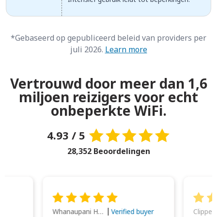
*Gebaseerd op gepubliceerd beleid van providers per
juli 2026.
Learn more
Vertrouwd door meer dan 1,6
miljoen reizigers voor echt
onbeperkte WiFi.
4.93 / 5
28,352 Beoordelingen
Whanaupani Henry Joseph Macown
r
Verified buyer