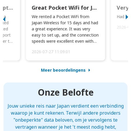
This was wonderful option to a family of four. Everything worked smoothly.
Great Pocket WiFi for Japan Travel
Very 
to a
We rented a Pocket WiFi from
Had no 
orked
Japan Wireless for 15 days and had
2026-0
cked
a great experience. It was very
irport
easy to set up, and the connection
ater to
speeds were excellent even with
four phones conne...
2026-07-27 11:09:01
Meer beoordelingens
Onze Belofte
Jouw unieke reis naar Japan verdient een verbinding
waarop je kunt rekenen. Terwijl andere providers
"onbeperkte" data beloven, om je vervolgens te
vertragen wanneer je het 't meest nodig hebt,