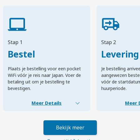
Stap 1
Stap 2
Bestel
Levering
Plaats je bestelling voor een pocket
Je bestelling arriv
WiFi vóór je reis naar Japan. Voer de
aangewezen beste
betaling uit om je bestelling te
vóór de startdatum
bevestigen.
huurperiode.
Meer Details
Meer D
Bekijk meer