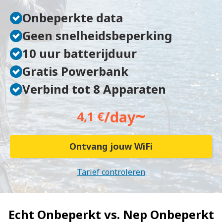
Onbeperkte data
Geen snelheidsbeperking
10 uur batterijduur
Gratis Powerbank
Verbind tot 8 Apparaten
~
/day
4,1 €
Ontvang jouw WiFi
Tarief controleren
Echt Onbeperkt vs.
Nep Onbeperkt