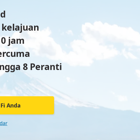
ad
 kelajuan
10 jam
ercuma
gga 8 Peranti
Fi Anda
dar