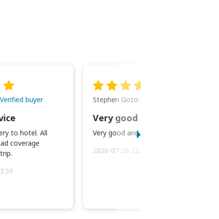
Stephen Gozo
Verified buyer
Verified buyer
vice
Very good and prompt service.
ry to hotel. All
Very good and prompt service.
ad coverage
2026-07-26 22:43:45
rip.
3:59