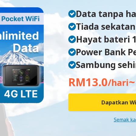
Data tanpa h
Tiada sekatan
Hayat bateri 
Power Bank P
Sambung sehin
RM13.0
~
/hari
Dapatkan Wi
Semak ka