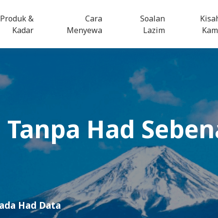
Produk &
Cara
Soalan
Kisa
Kadar
Menyewa
Lazim
Kam
i
Tanpa Had Seben
iada Had Data