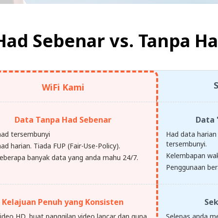
Had Sebenar vs.
Tanpa Ha
WiFi Kami
Data Tanpa Had Sebenar
Data 
had tersembunyi
Had data harian 
tersembunyi.
ad harian. Tiada FUP (Fair-Use-Policy).
Kelembapan wak
eberapa banyak data yang anda mahu 24/7.
Penggunaan ber
Kelajuan Penuh yang Konsisten
Sek
video HD, buat panggilan video lancar dan guna
Selepas anda m