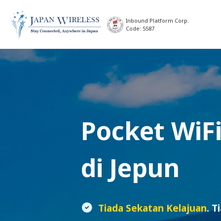
Inbound Platform Corp.
Code: 5587
Pocket WiF
di Jepun
Tiada Sekatan Kelajuan
. T