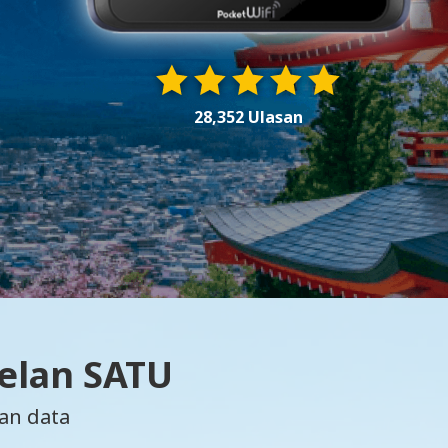
28,352 Ulasan
Pelan SATU
an data