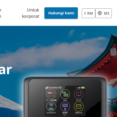
h
Untuk
Hubungi Kami
¢ RM
MS
i
korporat
ar