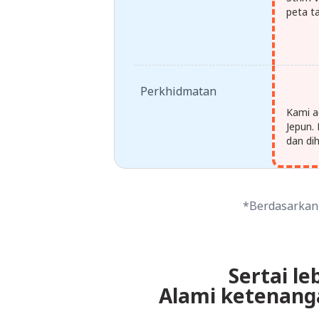
peta t
Perkhidmatan
Kami a
Jepun.
dan dih
*Berdasarkan 
Sertai le
Alami ketenang