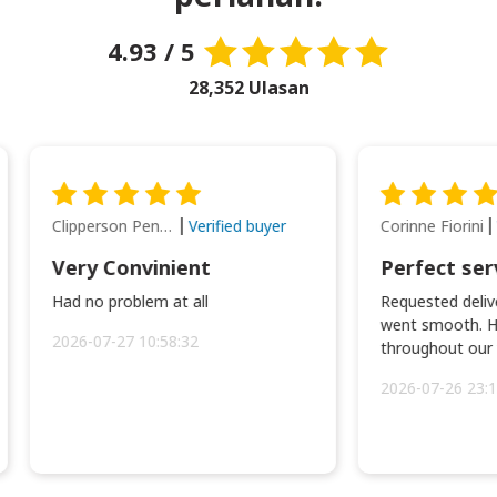
4.93 / 5
28,352 Ulasan
Clipperson Penilla
Corinne Fiorini
Verified buyer
Very Convinient
Perfect ser
Had no problem at all
Requested delive
went smooth. H
2026-07-27 10:58:32
throughout our t
2026-07-26 23:1