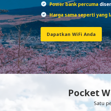
Power bank percuma
dise
Harga sama seperti yang la
Dapatkan WiFi Anda
Pocket Wi
Satu p