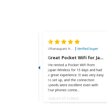
Whanaupani Henry Joseph Macown
Verified buyer
Verified buyer
This was wonderful option to a family of four. Everything worked smoothly.
Great Pocket WiFi for Japan Travel
rful option to a
We rented a Pocket WiFi from
. Everything worked
Japan Wireless for 15 days and had
picked the pocked
a great experience. It was very easy
okio Haneda airport
to set up, and the connection
t two weeks later to
speeds were excellent even with
m...
four phones conne...
:34:51
2026-07-27 11:09:01