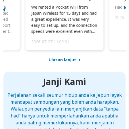
to a
We rented a Pocket WiFi from
Had no 
orked
Japan Wireless for 15 days and had
2026-0
cked
a great experience. It was very
irport
easy to set up, and the connection
ater to
speeds were excellent even with
four phones conne...
2026-07-27 11:09:01
Ulasan lanjut
Janji Kami
Perjalanan sekali seumur hidup anda ke Jepun layak
mendapat sambungan yang boleh anda harapkan.
Walaupun penyedia lain menjanjikan data "tanpa
had" hanya untuk memperlahankan anda apabila
anda paling memerlukannya, kami menjamin