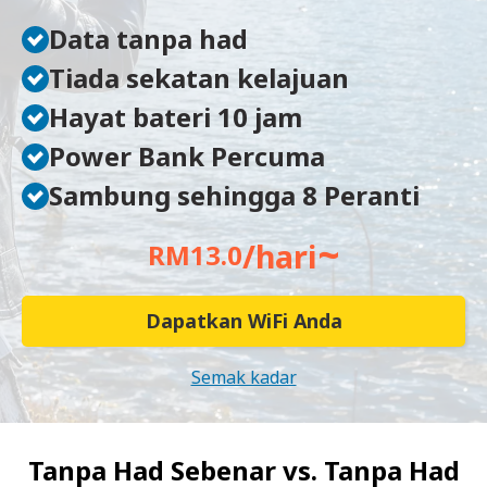
Data tanpa had
Tiada sekatan kelajuan
Hayat bateri 10 jam
Power Bank Percuma
Sambung sehingga 8 Peranti
~
/hari
RM13.0
Dapatkan WiFi Anda
Semak kadar
Tanpa Had Sebenar vs.
Tanpa Had