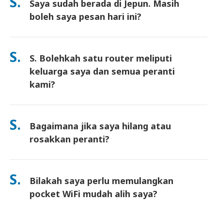
S.
Saya sudah berada di Jepun. Masih
surat pemulangan prabayar disertakan—hanya masukkan ke
dalam mana-mana peti pos di Jepun. Tiada kertas kerja, tiada
boleh saya pesan hari ini?
barisan di kaunter.
Ya. Pengambilan di lapangan terbang pada hari yang sama
tersedia. Untuk penghantaran hotel, pesanan biasanya tiba
S.
S. Bolehkah satu router meliputi
pada hari berikutnya. Jika anda tidak pasti, hubungi kami dan
kami akan sahkan pilihan terpantas untuk kawasan anda.
keluarga saya dan semua peranti
kami?
Ya—sambung sehingga 10 peranti serentak (telefon, tablet,
komputer riba). Bateri tahan sehingga 10 jam, dan kami
S.
Bagaimana jika saya hilang atau
sertakan power bank percuma untuk kegunaan sepanjang hari.
rosakkan peranti?
Anda boleh menambah Insurans semasa checkout untuk
melindungi kehilangan atau kerosakan. Tanpa perlindungan,
S.
Bilakah saya perlu memulangkan
yuran penggantian akan dikenakan. Jika sesuatu berlaku,
hubungi kami dengan segera—kami akan bantu anda kekal
pocket WiFi mudah alih saya?
terhubung.
Anda perlu memasukkan router pocket WiFi mudah alih anda