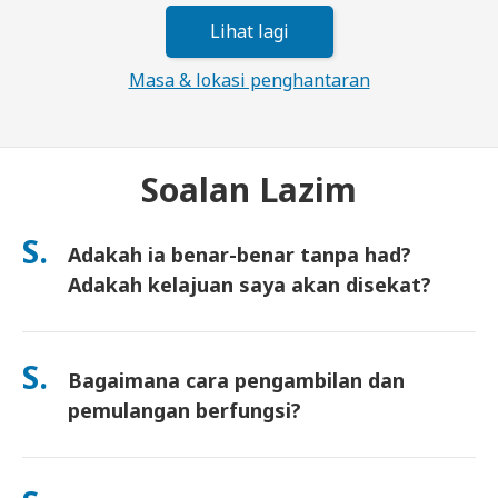
Lihat lagi
Masa & lokasi penghantaran
Soalan Lazim
S.
Adakah ia benar-benar tanpa had?
Adakah kelajuan saya akan disekat?
Ya. Ia benar-benar tanpa had dan kami tidak mengenakan had
Polisi Penggunaan Saksama (FUP) atau sekatan kelajuan
S.
Bagaimana cara pengambilan dan
buatan. Anda boleh guna seberapa banyak data yang anda
mahu, sepanjang hari. (Seperti mana-mana rangkaian mudah
pemulangan berfungsi?
alih, kesesakan pembawa sementara boleh menjejaskan
kelajuan). Jika sekatan berasaskan polisi berlaku, kami akan
Ambil di lapangan terbang utama, atau pilih penghantaran ke
kreditkan sewaan anda.
hotel/rumah (tiba sebelum daftar masuk/berlepas). Sampul