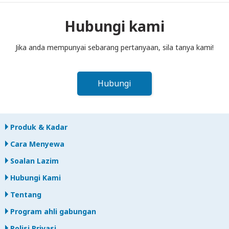
ke dalam peti pos sebelum tengah hari pada hari berikutnya
selepas tamat tempoh sewaan. Jika anda lewat
Hubungi kami
memulangkan, anda akan dikenakan bayaran.
Jika anda mempunyai sebarang pertanyaan, sila tanya kami!
Hubungi
Produk & Kadar
Cara Menyewa
Soalan Lazim
Hubungi Kami
Tentang
Program ahli gabungan
Polisi Privasi