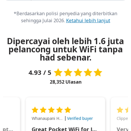
*Berdasarkan polisi penyedia yang diterbitkan
sehingga Julai 2026.
Ketahui lebih lanjut
Dipercayai oleh lebih 1.6 juta
pelancong untuk WiFi tanpa
had sebenar.
4.93 / 5
28,352 Ulasan
Whanaupani Henry Joseph Macown
r
Verified buyer
This was wonderful option to a family of four. Everything worked smoothly.
Great Pocket WiFi for Japan Travel
Very 