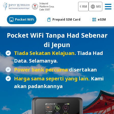
Inbound
¢ RM
MS
Platform Corp.
Code: 5587
Pocket WiFi
Prepaid SIM Card
eSIM
Pocket WiFi
Tanpa Had Sebenar
di Jepun
Tiada Sekatan Kelajuan
. Tiada Had
Data. Selamanya.
Power bank percuma
disertakan
Harga sama seperti yang lain.
Kami
akan padankannya