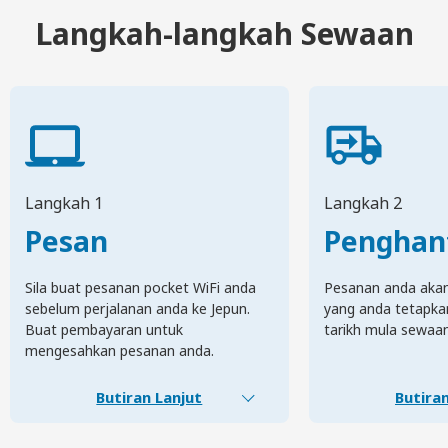
Langkah-langkah Sewaan
Langkah 1
Langkah 2
Pesan
Penghan
Sila buat pesanan pocket WiFi anda
Pesanan anda akan 
sebelum perjalanan anda ke Jepun.
yang anda tetapka
Buat pembayaran untuk
tarikh mula sewaa
mengesahkan pesanan anda.
Butiran Lanjut
Butiran