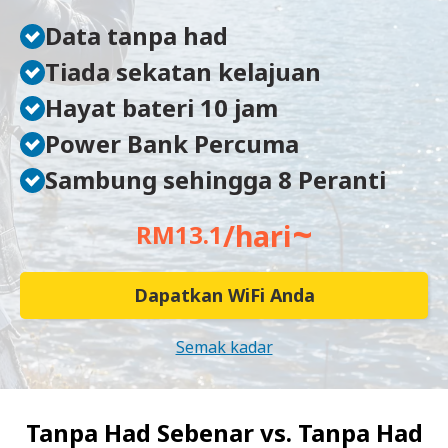
Data tanpa had
Tiada sekatan kelajuan
Hayat bateri 10 jam
Power Bank Percuma
Sambung sehingga 8 Peranti
~
/hari
RM13.1
Dapatkan WiFi Anda
Semak kadar
Tanpa Had Sebenar vs.
Tanpa Had