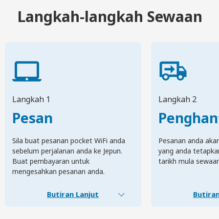
Langkah-langkah Sewaan
Langkah 1
Langkah 2
Pesan
Penghan
Sila buat pesanan pocket WiFi anda
Pesanan anda akan 
sebelum perjalanan anda ke Jepun.
yang anda tetapka
Buat pembayaran untuk
tarikh mula sewaa
mengesahkan pesanan anda.
Butiran Lanjut
Butiran