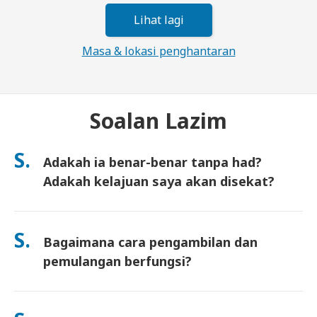
Lihat lagi
Masa & lokasi penghantaran
Soalan Lazim
S.
Adakah ia benar-benar tanpa had?
Adakah kelajuan saya akan disekat?
Ya. Ia benar-benar tanpa had dan kami tidak mengenakan had
Polisi Penggunaan Saksama (FUP) atau sekatan kelajuan
S.
Bagaimana cara pengambilan dan
buatan. Anda boleh guna seberapa banyak data yang anda
mahu, sepanjang hari. (Seperti mana-mana rangkaian mudah
pemulangan berfungsi?
alih, kesesakan pembawa sementara boleh menjejaskan
kelajuan). Jika sekatan berasaskan polisi berlaku, kami akan
Ambil di lapangan terbang utama, atau pilih penghantaran ke
kreditkan sewaan anda.
hotel/rumah (tiba sebelum daftar masuk/berlepas). Sampul