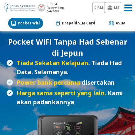
Inbound
¢ RM
MS
Platform Corp.
Code: 5587
Pocket WiFi
Prepaid SIM Card
eSIM
Pocket WiFi
Tanpa Had Sebenar
di Jepun
Tiada Sekatan Kelajuan
. Tiada Had
Data. Selamanya.
Power bank percuma
disertakan
Harga sama seperti yang lain.
Kami
akan padankannya