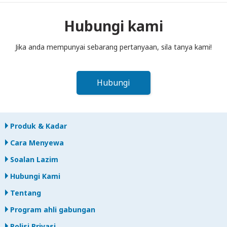
ke dalam peti pos sebelum tengah hari pada hari berikutnya
selepas tamat tempoh sewaan. Jika anda lewat
Hubungi kami
memulangkan, anda akan dikenakan bayaran.
Jika anda mempunyai sebarang pertanyaan, sila tanya kami!
Hubungi
Produk & Kadar
Cara Menyewa
Soalan Lazim
Hubungi Kami
Tentang
Program ahli gabungan
Polisi Privasi