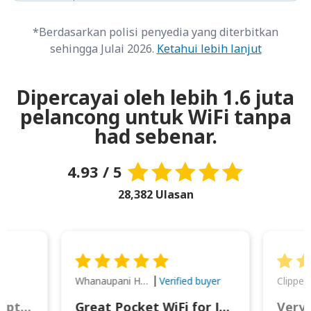
*Berdasarkan polisi penyedia yang diterbitkan
sehingga Julai 2026.
Ketahui lebih lanjut
Dipercayai oleh lebih 1.6 juta
pelancong untuk WiFi tanpa
had sebenar.
4.93 / 5
28,382 Ulasan
Whanaupani Henry Joseph Macown
r
Verified buyer
This was wonderful option to a family of four. Everything worked smoothly.
Great Pocket WiFi for Japan Travel
Very 