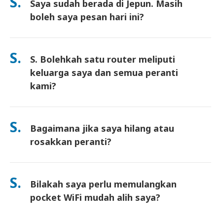
S.
Saya sudah berada di Jepun. Masih
surat pemulangan prabayar disertakan—hanya masukkan ke
dalam mana-mana peti pos di Jepun. Tiada kertas kerja, tiada
boleh saya pesan hari ini?
barisan di kaunter.
Ya. Pengambilan di lapangan terbang pada hari yang sama
tersedia. Untuk penghantaran hotel, pesanan biasanya tiba
S.
S. Bolehkah satu router meliputi
pada hari berikutnya. Jika anda tidak pasti, hubungi kami dan
kami akan sahkan pilihan terpantas untuk kawasan anda.
keluarga saya dan semua peranti
kami?
Ya—sambung sehingga 10 peranti serentak (telefon, tablet,
komputer riba). Bateri tahan sehingga 10 jam, dan kami
S.
Bagaimana jika saya hilang atau
sertakan power bank percuma untuk kegunaan sepanjang hari.
rosakkan peranti?
Anda boleh menambah Insurans semasa checkout untuk
melindungi kehilangan atau kerosakan. Tanpa perlindungan,
S.
Bilakah saya perlu memulangkan
yuran penggantian akan dikenakan. Jika sesuatu berlaku,
hubungi kami dengan segera—kami akan bantu anda kekal
pocket WiFi mudah alih saya?
terhubung.
Anda perlu memasukkan router pocket WiFi mudah alih anda