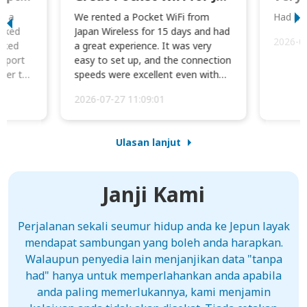
to a
We rented a Pocket WiFi from
Had no 
orked
Japan Wireless for 15 days and had
2026-0
cked
a great experience. It was very
irport
easy to set up, and the connection
ater to
speeds were excellent even with
four phones conne...
2026-07-27 11:09:01
Ulasan lanjut
Janji Kami
Perjalanan sekali seumur hidup anda ke Jepun layak
mendapat sambungan yang boleh anda harapkan.
Walaupun penyedia lain menjanjikan data "tanpa
had" hanya untuk memperlahankan anda apabila
anda paling memerlukannya, kami menjamin