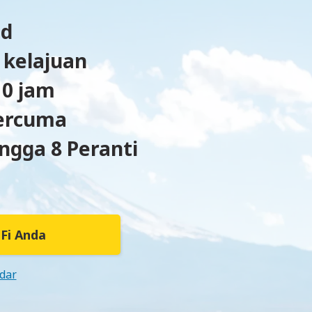
ad
 kelajuan
10 jam
ercuma
gga 8 Peranti
Fi Anda
dar