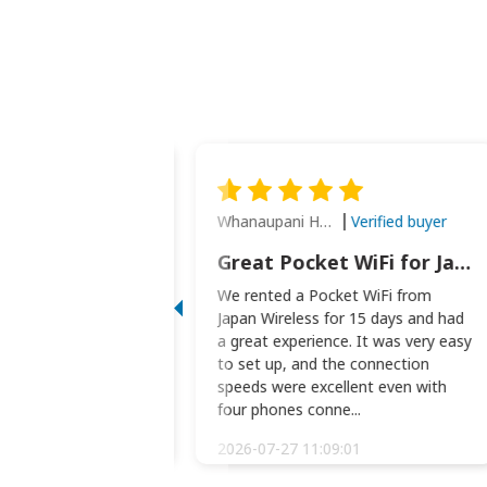
Whanaupani Henry Joseph Macown
Verified buyer
Verified buyer
This was wonderful option to a family of four. Everything worked smoothly.
Great Pocket WiFi for Japan Travel
rful option to a
We rented a Pocket WiFi from
. Everything worked
Japan Wireless for 15 days and had
picked the pocked
a great experience. It was very easy
okio Haneda airport
to set up, and the connection
t two weeks later to
speeds were excellent even with
m...
four phones conne...
:34:51
2026-07-27 11:09:01