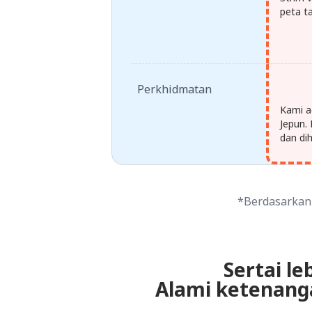
peta t
Perkhidmatan
Kami a
Jepun.
dan dih
*Berdasarkan 
Sertai le
Alami ketenang