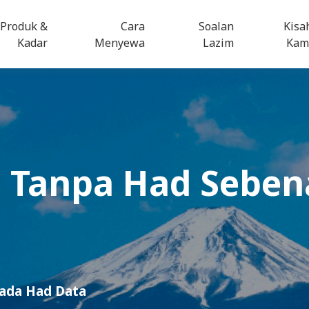
Produk &
Cara
Soalan
Kisa
Kadar
Menyewa
Lazim
Kam
i
Tanpa Had Seben
iada Had Data