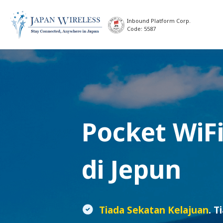
Inbound Platform Corp.
Code: 5587
Pocket WiF
di Jepun
Tiada Sekatan Kelajuan
. T