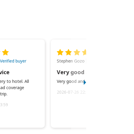
Stephen Gozo
Verified buyer
Verified buyer
vice
Very good and prompt service.
ry to hotel. All
Very good and prompt service.
ad coverage
2026-07-26 22:43:45
rip.
3:59