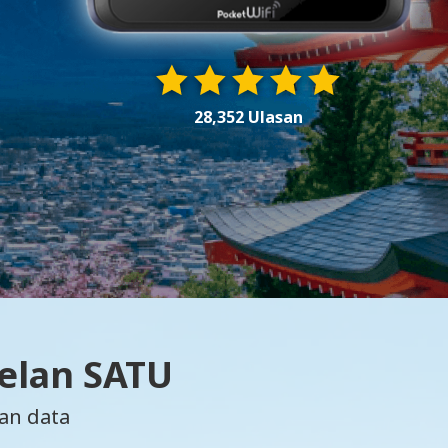
28,352 Ulasan
Pelan SATU
an data