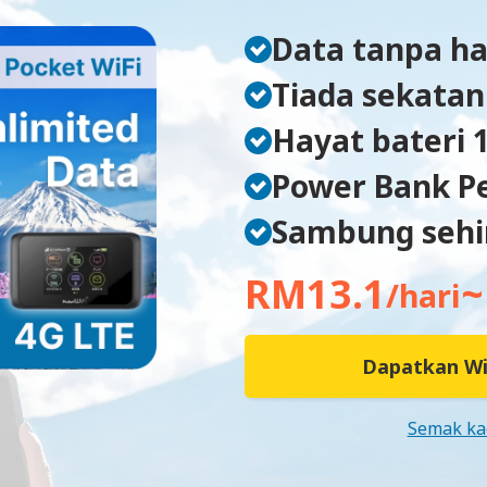
Data tanpa h
Tiada sekatan
Hayat bateri 
Power Bank P
Sambung sehin
RM13.1
~
/hari
Dapatkan Wi
Semak ka