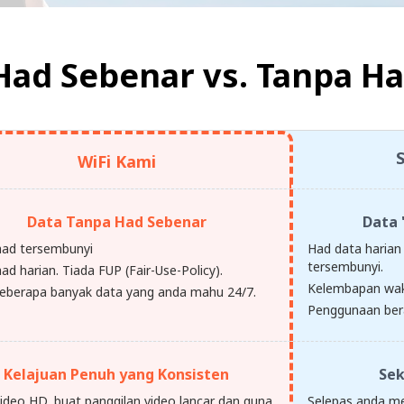
Had Sebenar vs.
Tanpa Ha
WiFi Kami
Data Tanpa Had Sebenar
Data 
had tersembunyi
Had data harian 
tersembunyi.
ad harian. Tiada FUP (Fair-Use-Policy).
Kelembapan wak
eberapa banyak data yang anda mahu 24/7.
Penggunaan ber
Kelajuan Penuh yang Konsisten
Sek
video HD, buat panggilan video lancar dan guna
Selepas anda m