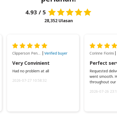
4.93 / 5
28,352 Ulasan
Clipperson Penilla
Corinne Fiorini
Verified buyer
Very Convinient
Perfect ser
Had no problem at all
Requested delive
went smooth. H
2026-07-27 10:58:32
throughout our t
2026-07-26 23:1