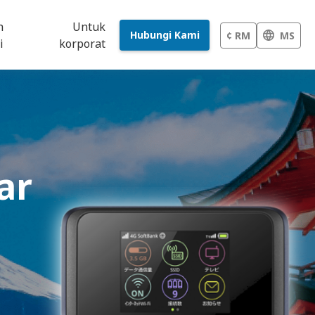
h
Untuk
Hubungi Kami
¢ RM
MS
i
korporat
ar