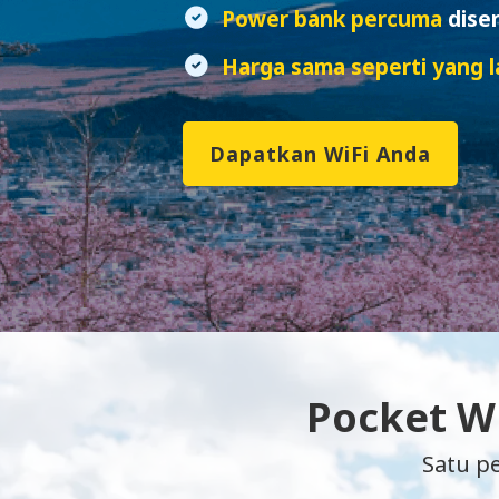
Power bank percuma
dise
Harga sama seperti yang la
Dapatkan WiFi Anda
Pocket Wi
Satu p