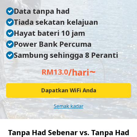
Data tanpa had
Tiada sekatan kelajuan
Hayat bateri 10 jam
Power Bank Percuma
Sambung sehingga 8 Peranti
~
/hari
RM13.0
Dapatkan WiFi Anda
Semak kadar
Tanpa Had Sebenar vs.
Tanpa Had