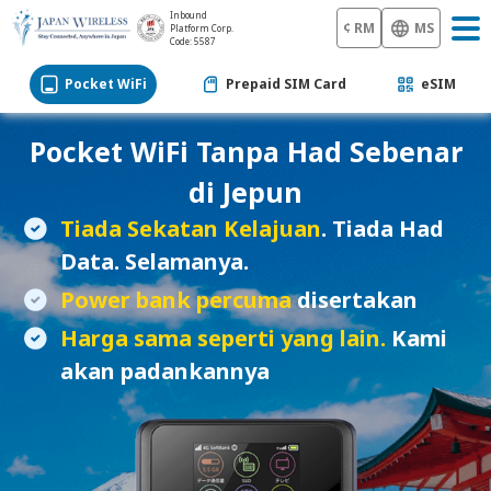
Inbound
¢ RM
MS
Platform Corp.
Code: 5587
Pocket WiFi
Prepaid SIM Card
eSIM
Pocket WiFi
Tanpa Had Sebenar
di Jepun
Tiada Sekatan Kelajuan
. Tiada Had
Data. Selamanya.
Power bank percuma
disertakan
Harga sama seperti yang lain.
Kami
akan padankannya