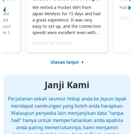
to a
We rented a Pocket WiFi from
Had no 
orked
Japan Wireless for 15 days and had
2026-0
cked
a great experience. It was very
irport
easy to set up, and the connection
ater to
speeds were excellent even with
four phones conne...
2026-07-27 11:09:01
Ulasan lanjut
Janji Kami
Perjalanan sekali seumur hidup anda ke Jepun layak
mendapat sambungan yang boleh anda harapkan.
Walaupun penyedia lain menjanjikan data "tanpa
had" hanya untuk memperlahankan anda apabila
anda paling memerlukannya, kami menjamin