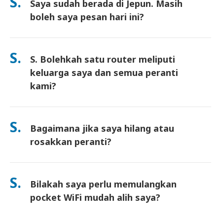
S.
Saya sudah berada di Jepun. Masih
surat pemulangan prabayar disertakan—hanya masukkan ke
dalam mana-mana peti pos di Jepun. Tiada kertas kerja, tiada
boleh saya pesan hari ini?
barisan di kaunter.
Ya. Pengambilan di lapangan terbang pada hari yang sama
tersedia. Untuk penghantaran hotel, pesanan biasanya tiba
S.
S. Bolehkah satu router meliputi
pada hari berikutnya. Jika anda tidak pasti, hubungi kami dan
kami akan sahkan pilihan terpantas untuk kawasan anda.
keluarga saya dan semua peranti
kami?
Ya—sambung sehingga 10 peranti serentak (telefon, tablet,
komputer riba). Bateri tahan sehingga 10 jam, dan kami
S.
Bagaimana jika saya hilang atau
sertakan power bank percuma untuk kegunaan sepanjang hari.
rosakkan peranti?
Anda boleh menambah Insurans semasa checkout untuk
melindungi kehilangan atau kerosakan. Tanpa perlindungan,
S.
Bilakah saya perlu memulangkan
yuran penggantian akan dikenakan. Jika sesuatu berlaku,
hubungi kami dengan segera—kami akan bantu anda kekal
pocket WiFi mudah alih saya?
terhubung.
Anda perlu memasukkan router pocket WiFi mudah alih anda