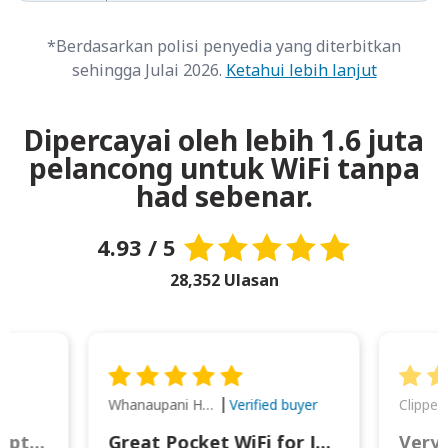
*Berdasarkan polisi penyedia yang diterbitkan
sehingga Julai 2026.
Ketahui lebih lanjut
Dipercayai oleh lebih 1.6 juta
pelancong untuk WiFi tanpa
had sebenar.
4.93 / 5
28,352 Ulasan
Whanaupani Henry Joseph Macown
r
Verified buyer
This was wonderful option to a family of four. Everything worked smoothly.
Great Pocket WiFi for Japan Travel
Very 