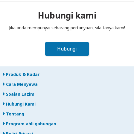
ke dalam peti pos sebelum tengah hari pada hari berikutnya
selepas tamat tempoh sewaan. Jika anda lewat
Hubungi kami
memulangkan, anda akan dikenakan bayaran.
Jika anda mempunyai sebarang pertanyaan, sila tanya kami!
Hubungi
Produk & Kadar
Cara Menyewa
Soalan Lazim
Hubungi Kami
Tentang
Program ahli gabungan
Polisi Privasi