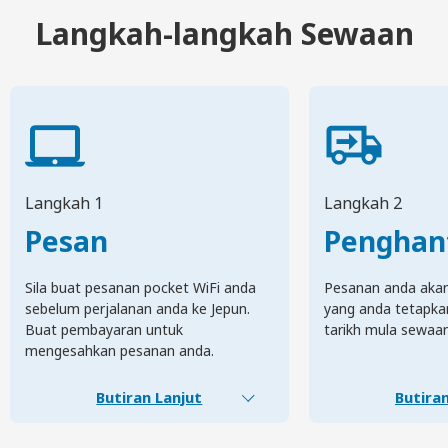
Langkah-langkah Sewaan
Langkah 1
Langkah 2
Pesan
Penghan
Sila buat pesanan pocket WiFi anda
Pesanan anda akan 
sebelum perjalanan anda ke Jepun.
yang anda tetapka
Buat pembayaran untuk
tarikh mula sewaa
mengesahkan pesanan anda.
Butiran Lanjut
Butiran