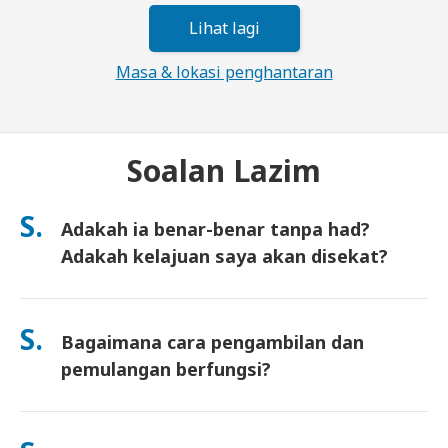
Lihat lagi
Masa & lokasi penghantaran
Soalan Lazim
S.
Adakah ia benar-benar tanpa had?
Adakah kelajuan saya akan disekat?
Ya. Ia benar-benar tanpa had dan kami tidak mengenakan had
Polisi Penggunaan Saksama (FUP) atau sekatan kelajuan
S.
Bagaimana cara pengambilan dan
buatan. Anda boleh guna seberapa banyak data yang anda
mahu, sepanjang hari. (Seperti mana-mana rangkaian mudah
pemulangan berfungsi?
alih, kesesakan pembawa sementara boleh menjejaskan
kelajuan). Jika sekatan berasaskan polisi berlaku, kami akan
Ambil di lapangan terbang utama, atau pilih penghantaran ke
kreditkan sewaan anda.
hotel/rumah (tiba sebelum daftar masuk/berlepas). Sampul