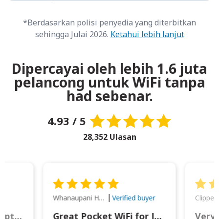
*Berdasarkan polisi penyedia yang diterbitkan
sehingga Julai 2026.
Ketahui lebih lanjut
Dipercayai oleh lebih 1.6 juta
pelancong untuk WiFi tanpa
had sebenar.
4.93 / 5
28,352 Ulasan
Whanaupani Henry Joseph Macown
r
Verified buyer
This was wonderful option to a family of four. Everything worked smoothly.
Great Pocket WiFi for Japan Travel
Very 