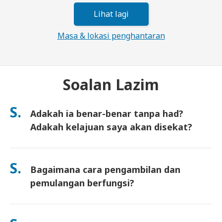
Lihat lagi
Masa & lokasi penghantaran
Soalan Lazim
S.
Adakah ia benar-benar tanpa had?
Adakah kelajuan saya akan disekat?
Ya. Ia benar-benar tanpa had dan kami tidak mengenakan had
Polisi Penggunaan Saksama (FUP) atau sekatan kelajuan
S.
Bagaimana cara pengambilan dan
buatan. Anda boleh guna seberapa banyak data yang anda
mahu, sepanjang hari. (Seperti mana-mana rangkaian mudah
pemulangan berfungsi?
alih, kesesakan pembawa sementara boleh menjejaskan
kelajuan). Jika sekatan berasaskan polisi berlaku, kami akan
Ambil di lapangan terbang utama, atau pilih penghantaran ke
kreditkan sewaan anda.
hotel/rumah (tiba sebelum daftar masuk/berlepas). Sampul