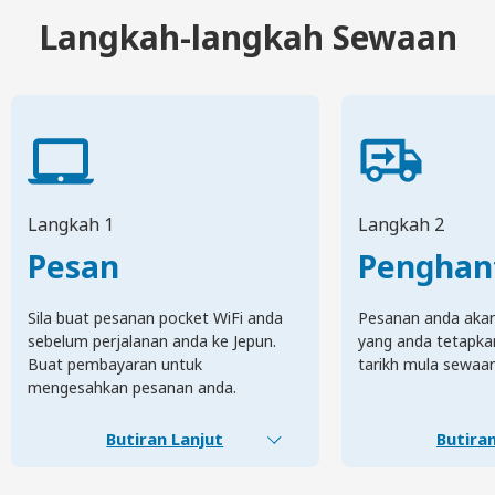
Langkah-langkah Sewaan
Langkah 1
Langkah 2
Pesan
Penghan
Sila buat pesanan pocket WiFi anda
Pesanan anda akan 
sebelum perjalanan anda ke Jepun.
yang anda tetapka
Buat pembayaran untuk
tarikh mula sewaa
mengesahkan pesanan anda.
Butiran Lanjut
Butiran