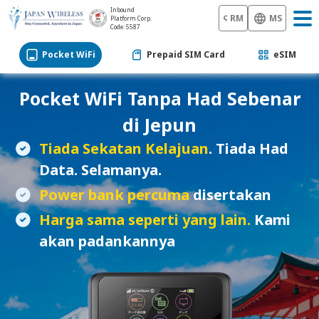
Inbound
¢ RM
MS
Platform Corp.
Code: 5587
Pocket WiFi
Prepaid SIM Card
eSIM
Pocket WiFi
Tanpa Had Sebenar
di Jepun
Tiada Sekatan Kelajuan
. Tiada Had
Data. Selamanya.
Power bank percuma
disertakan
Harga sama seperti yang lain.
Kami
akan padankannya