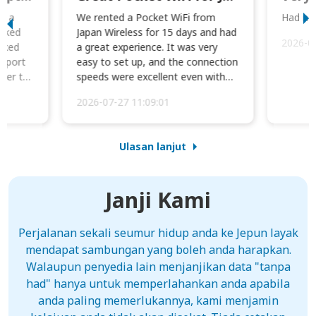
to a
We rented a Pocket WiFi from
Had no 
orked
Japan Wireless for 15 days and had
2026-0
cked
a great experience. It was very
irport
easy to set up, and the connection
ater to
speeds were excellent even with
four phones conne...
2026-07-27 11:09:01
Ulasan lanjut
Janji Kami
Perjalanan sekali seumur hidup anda ke Jepun layak
mendapat sambungan yang boleh anda harapkan.
Walaupun penyedia lain menjanjikan data "tanpa
had" hanya untuk memperlahankan anda apabila
anda paling memerlukannya, kami menjamin