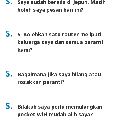
S.
Saya sudah berada di Jepun. Masih
surat pemulangan prabayar disertakan—hanya masukkan ke
dalam mana-mana peti pos di Jepun. Tiada kertas kerja, tiada
boleh saya pesan hari ini?
barisan di kaunter.
Ya. Pengambilan di lapangan terbang pada hari yang sama
tersedia. Untuk penghantaran hotel, pesanan biasanya tiba
S.
S. Bolehkah satu router meliputi
pada hari berikutnya. Jika anda tidak pasti, hubungi kami dan
kami akan sahkan pilihan terpantas untuk kawasan anda.
keluarga saya dan semua peranti
kami?
Ya—sambung sehingga 10 peranti serentak (telefon, tablet,
komputer riba). Bateri tahan sehingga 10 jam, dan kami
S.
Bagaimana jika saya hilang atau
sertakan power bank percuma untuk kegunaan sepanjang hari.
rosakkan peranti?
Anda boleh menambah Insurans semasa checkout untuk
melindungi kehilangan atau kerosakan. Tanpa perlindungan,
S.
Bilakah saya perlu memulangkan
yuran penggantian akan dikenakan. Jika sesuatu berlaku,
hubungi kami dengan segera—kami akan bantu anda kekal
pocket WiFi mudah alih saya?
terhubung.
Anda perlu memasukkan router pocket WiFi mudah alih anda