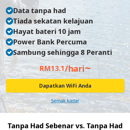
Data tanpa had
Tiada sekatan kelajuan
Hayat bateri 10 jam
Power Bank Percuma
Sambung sehingga 8 Peranti
~
/hari
RM13.1
Dapatkan WiFi Anda
Semak kadar
Tanpa Had Sebenar vs.
Tanpa Had