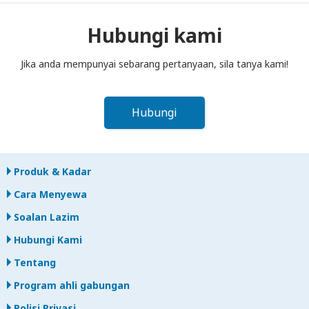
ke dalam peti pos sebelum tengah hari pada hari berikutnya
selepas tamat tempoh sewaan. Jika anda lewat
Hubungi kami
memulangkan, anda akan dikenakan bayaran.
Jika anda mempunyai sebarang pertanyaan, sila tanya kami!
Hubungi
Produk & Kadar
Cara Menyewa
Soalan Lazim
Hubungi Kami
Tentang
Program ahli gabungan
Polisi Privasi