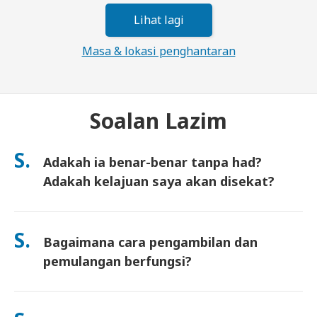
Lihat lagi
Masa & lokasi penghantaran
Soalan Lazim
S.
Adakah ia benar-benar tanpa had?
Adakah kelajuan saya akan disekat?
Ya. Ia benar-benar tanpa had dan kami tidak mengenakan had
Polisi Penggunaan Saksama (FUP) atau sekatan kelajuan
S.
Bagaimana cara pengambilan dan
buatan. Anda boleh guna seberapa banyak data yang anda
mahu, sepanjang hari. (Seperti mana-mana rangkaian mudah
pemulangan berfungsi?
alih, kesesakan pembawa sementara boleh menjejaskan
kelajuan). Jika sekatan berasaskan polisi berlaku, kami akan
Ambil di lapangan terbang utama, atau pilih penghantaran ke
kreditkan sewaan anda.
hotel/rumah (tiba sebelum daftar masuk/berlepas). Sampul