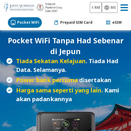
Inbound
¢ RM
MS
Platform Corp.
Code: 5587
Pocket WiFi
Prepaid SIM Card
eSIM
Pocket WiFi
Tanpa Had Sebenar
di Jepun
Tiada Sekatan Kelajuan
. Tiada Had
Data. Selamanya.
Power bank percuma
disertakan
Harga sama seperti yang lain.
Kami
akan padankannya