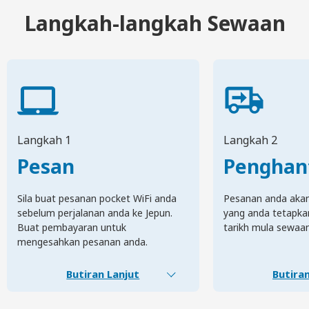
Langkah-langkah Sewaan
Langkah 1
Langkah 2
Pesan
Penghan
Sila buat pesanan pocket WiFi anda
Pesanan anda akan 
sebelum perjalanan anda ke Jepun.
yang anda tetapka
Buat pembayaran untuk
tarikh mula sewaa
mengesahkan pesanan anda.
Butiran Lanjut
Butiran