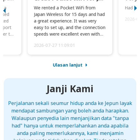
to a
We rented a Pocket WiFi from
Had no 
orked
Japan Wireless for 15 days and had
2026-0
cked
a great experience. It was very
irport
easy to set up, and the connection
ater to
speeds were excellent even with
four phones conne...
2026-07-27 11:09:01
Ulasan lanjut
Janji Kami
Perjalanan sekali seumur hidup anda ke Jepun layak
mendapat sambungan yang boleh anda harapkan.
Walaupun penyedia lain menjanjikan data "tanpa
had" hanya untuk memperlahankan anda apabila
anda paling memerlukannya, kami menjamin