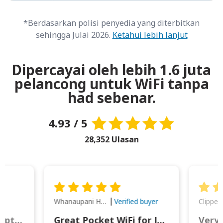
*Berdasarkan polisi penyedia yang diterbitkan
sehingga Julai 2026.
Ketahui lebih lanjut
Dipercayai oleh lebih 1.6 juta
pelancong untuk WiFi tanpa
had sebenar.
4.93 / 5
28,352 Ulasan
Whanaupani Henry Joseph Macown
r
Verified buyer
This was wonderful option to a family of four. Everything worked smoothly.
Great Pocket WiFi for Japan Travel
Very 