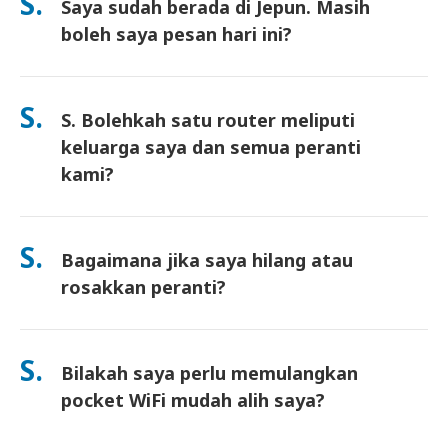
S.
Saya sudah berada di Jepun. Masih
surat pemulangan prabayar disertakan—hanya masukkan ke
dalam mana-mana peti pos di Jepun. Tiada kertas kerja, tiada
boleh saya pesan hari ini?
barisan di kaunter.
Ya. Pengambilan di lapangan terbang pada hari yang sama
tersedia. Untuk penghantaran hotel, pesanan biasanya tiba
S.
S. Bolehkah satu router meliputi
pada hari berikutnya. Jika anda tidak pasti, hubungi kami dan
kami akan sahkan pilihan terpantas untuk kawasan anda.
keluarga saya dan semua peranti
kami?
Ya—sambung sehingga 10 peranti serentak (telefon, tablet,
komputer riba). Bateri tahan sehingga 10 jam, dan kami
S.
Bagaimana jika saya hilang atau
sertakan power bank percuma untuk kegunaan sepanjang hari.
rosakkan peranti?
Anda boleh menambah Insurans semasa checkout untuk
melindungi kehilangan atau kerosakan. Tanpa perlindungan,
S.
Bilakah saya perlu memulangkan
yuran penggantian akan dikenakan. Jika sesuatu berlaku,
hubungi kami dengan segera—kami akan bantu anda kekal
pocket WiFi mudah alih saya?
terhubung.
Anda perlu memasukkan router pocket WiFi mudah alih anda