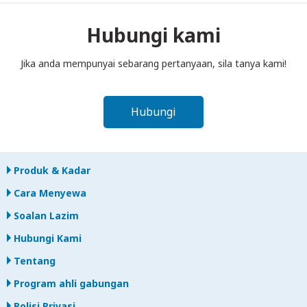
ke dalam peti pos sebelum tengah hari pada hari berikutnya
selepas tamat tempoh sewaan. Jika anda lewat
Hubungi kami
memulangkan, anda akan dikenakan bayaran.
Jika anda mempunyai sebarang pertanyaan, sila tanya kami!
Hubungi
Produk & Kadar
Cara Menyewa
Soalan Lazim
Hubungi Kami
Tentang
Program ahli gabungan
Polisi Privasi