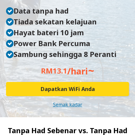
Data tanpa had
Tiada sekatan kelajuan
Hayat bateri 10 jam
Power Bank Percuma
Sambung sehingga 8 Peranti
~
/hari
RM13.1
Dapatkan WiFi Anda
Semak kadar
Tanpa Had Sebenar vs.
Tanpa Had