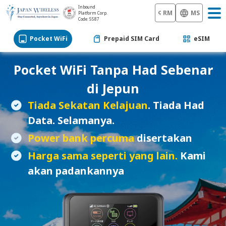
Inbound
¢ RM
MS
Platform Corp.
Code: 5587
Pocket WiFi
Prepaid SIM Card
eSIM
Pocket WiFi
Tanpa Had Sebenar
di Jepun
Tiada Sekatan Kelajuan
. Tiada Had
Data. Selamanya.
Power bank percuma
disertakan
Harga sama seperti yang lain.
Kami
akan padankannya