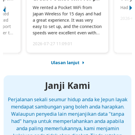
to a
We rented a Pocket WiFi from
Had no 
orked
Japan Wireless for 15 days and had
2026-0
cked
a great experience. It was very
irport
easy to set up, and the connection
ater to
speeds were excellent even with
four phones conne...
2026-07-27 11:09:01
Ulasan lanjut
Janji Kami
Perjalanan sekali seumur hidup anda ke Jepun layak
mendapat sambungan yang boleh anda harapkan.
Walaupun penyedia lain menjanjikan data "tanpa
had" hanya untuk memperlahankan anda apabila
anda paling memerlukannya, kami menjamin