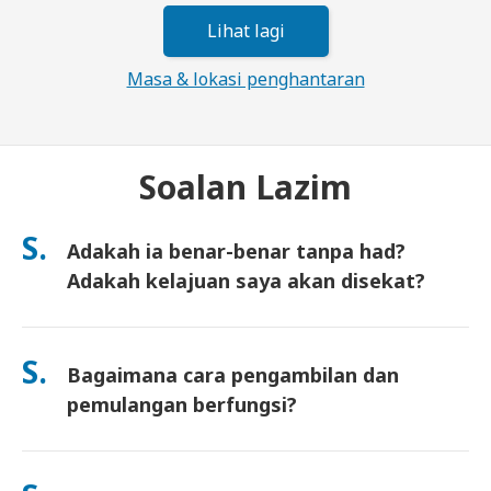
Lihat lagi
Masa & lokasi penghantaran
Soalan Lazim
S.
Adakah ia benar-benar tanpa had?
Adakah kelajuan saya akan disekat?
Ya. Ia benar-benar tanpa had dan kami tidak mengenakan had
Polisi Penggunaan Saksama (FUP) atau sekatan kelajuan
S.
Bagaimana cara pengambilan dan
buatan. Anda boleh guna seberapa banyak data yang anda
mahu, sepanjang hari. (Seperti mana-mana rangkaian mudah
pemulangan berfungsi?
alih, kesesakan pembawa sementara boleh menjejaskan
kelajuan). Jika sekatan berasaskan polisi berlaku, kami akan
Ambil di lapangan terbang utama, atau pilih penghantaran ke
kreditkan sewaan anda.
hotel/rumah (tiba sebelum daftar masuk/berlepas). Sampul