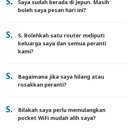
S.
Saya sudah berada di Jepun. Masih
surat pemulangan prabayar disertakan—hanya masukkan ke
dalam mana-mana peti pos di Jepun. Tiada kertas kerja, tiada
boleh saya pesan hari ini?
barisan di kaunter.
Ya. Pengambilan di lapangan terbang pada hari yang sama
tersedia. Untuk penghantaran hotel, pesanan biasanya tiba
S.
S. Bolehkah satu router meliputi
pada hari berikutnya. Jika anda tidak pasti, hubungi kami dan
kami akan sahkan pilihan terpantas untuk kawasan anda.
keluarga saya dan semua peranti
kami?
Ya—sambung sehingga 10 peranti serentak (telefon, tablet,
komputer riba). Bateri tahan sehingga 10 jam, dan kami
S.
Bagaimana jika saya hilang atau
sertakan power bank percuma untuk kegunaan sepanjang hari.
rosakkan peranti?
Anda boleh menambah Insurans semasa checkout untuk
melindungi kehilangan atau kerosakan. Tanpa perlindungan,
S.
Bilakah saya perlu memulangkan
yuran penggantian akan dikenakan. Jika sesuatu berlaku,
hubungi kami dengan segera—kami akan bantu anda kekal
pocket WiFi mudah alih saya?
terhubung.
Anda perlu memasukkan router pocket WiFi mudah alih anda