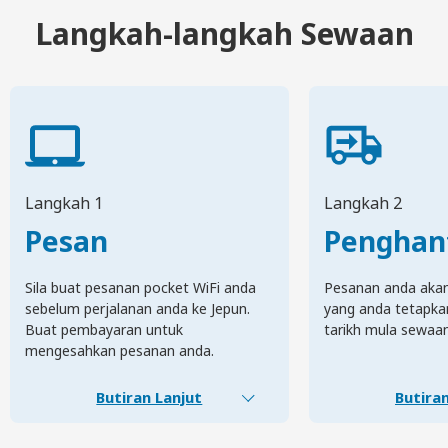
Langkah-langkah Sewaan
Langkah 1
Langkah 2
Pesan
Penghan
Sila buat pesanan pocket WiFi anda
Pesanan anda akan 
sebelum perjalanan anda ke Jepun.
yang anda tetapka
Buat pembayaran untuk
tarikh mula sewaa
mengesahkan pesanan anda.
Butiran Lanjut
Butiran