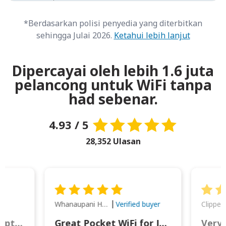
*Berdasarkan polisi penyedia yang diterbitkan
sehingga Julai 2026.
Ketahui lebih lanjut
Dipercayai oleh lebih 1.6 juta
pelancong untuk WiFi tanpa
had sebenar.
4.93 / 5
28,352 Ulasan
Whanaupani Henry Joseph Macown
r
Verified buyer
This was wonderful option to a family of four. Everything worked smoothly.
Great Pocket WiFi for Japan Travel
Very 