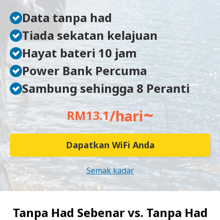
Data tanpa had
Tiada sekatan kelajuan
Hayat bateri 10 jam
Power Bank Percuma
Sambung sehingga 8 Peranti
~
/hari
RM13.1
Dapatkan WiFi Anda
Semak kadar
Tanpa Had Sebenar vs.
Tanpa Had