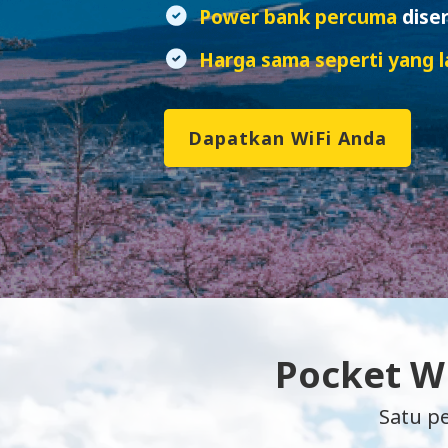
Power bank percuma
dise
Harga sama seperti yang la
Dapatkan WiFi Anda
Pocket Wi
Satu p