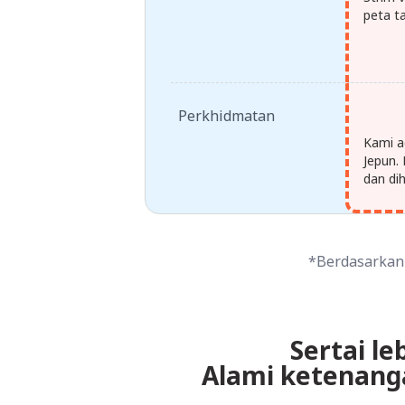
peta t
Perkhidmatan
Kami a
Jepun.
dan dih
*Berdasarkan 
Sertai le
Alami ketenang