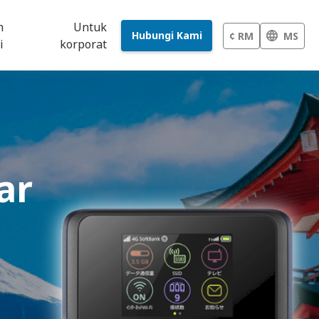
h
Untuk
Hubungi Kami
¢ RM
MS
i
korporat
ar