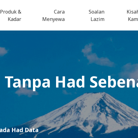
Produk &
Cara
Soalan
Kisa
Kadar
Menyewa
Lazim
Kam
i
Tanpa Had Seben
iada Had Data