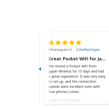
Whanaupani Henry Joseph Macown
Verified buyer
Verified buyer
This was wonderful option to a family of four. Everything worked smoothly.
Great Pocket WiFi for Japan Travel
rful option to a
We rented a Pocket WiFi from
. Everything worked
Japan Wireless for 15 days and had
picked the pocked
a great experience. It was very easy
okio Haneda airport
to set up, and the connection
t two weeks later to
speeds were excellent even with
m...
four phones conne...
:34:51
2026-07-27 11:09:01