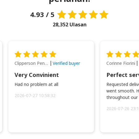
4.93 / 5
28,352 Ulasan
Clipperson Penilla
Corinne Fiorini
Verified buyer
Very Convinient
Perfect ser
Had no problem at all
Requested delive
went smooth. H
2026-07-27 10:58:32
throughout our t
2026-07-26 23:1