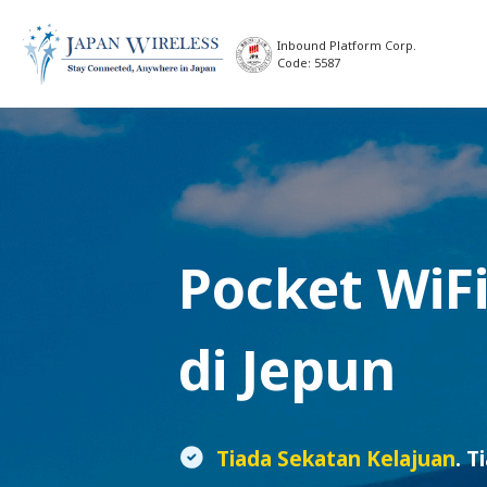
Inbound Platform Corp.
Code: 5587
Pocket WiF
di Jepun
Tiada Sekatan Kelajuan
. T