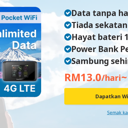
Data tanpa h
Tiada sekatan
Hayat bateri 
Power Bank P
Sambung sehin
RM13.0
~
/hari
Dapatkan Wi
Semak ka