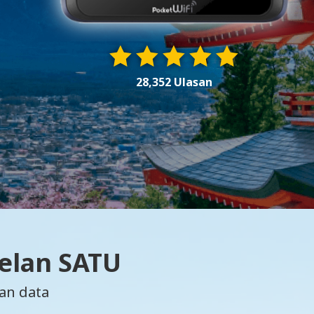
28,352 Ulasan
Pelan SATU
an data