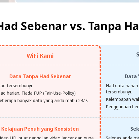
Had Sebenar vs.
Tanpa Ha
WiFi Kami
Data Tanpa Had Sebenar
Data 
had tersembunyi
Had data harian 
tersembunyi.
ad harian. Tiada FUP (Fair-Use-Policy).
Kelembapan wak
eberapa banyak data yang anda mahu 24/7.
Penggunaan ber
Kelajuan Penuh yang Konsisten
Sek
video HD, buat panggilan video lancar dan guna
Selepas anda m