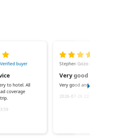
Stephen Gozo
Verified buyer
Verified buyer
vice
Very good and prompt service.
ry to hotel. All
Very good and prompt service.
ad coverage
2026-07-26 22:43:45
rip.
3:59