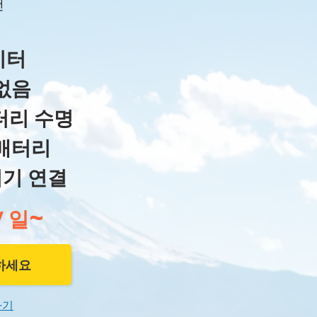
랜
이터
없음
터리 수명
 배터리
기기 연결
~
/ 일
결하세요
하기