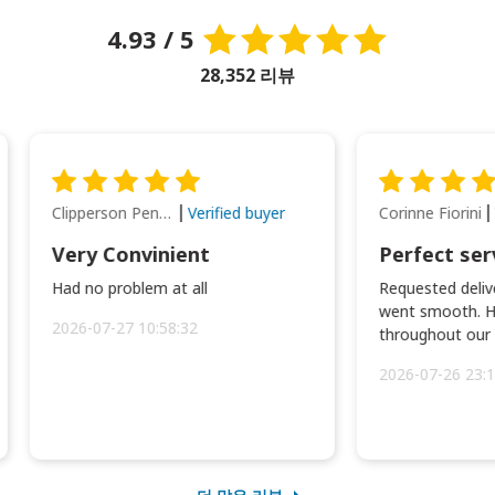
4.93 / 5
28,352 리뷰
Clipperson Penilla
Corinne Fiorini
Verified buyer
Very Convinient
Perfect ser
Had no problem at all
Requested delive
went smooth. H
2026-07-27 10:58:32
throughout our t
2026-07-26 23:1