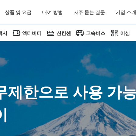
상품 및 요금
대여 방법
자주 묻는 질문
기업 소
택시
액티비티
신칸센
고속버스
이심
무제한으로 사용 가
이