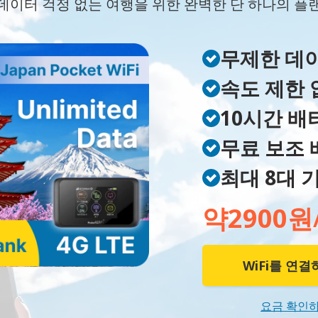
데이터 걱정 없는 여행을 위한 완벽한 단 하나의 플
무제한 데
속도 제한 
10시간 배
무료 보조
최대 8대 
약
2900원
WiFi를 연
요금 확인