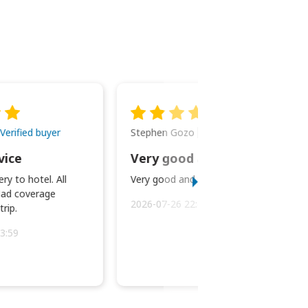
Stephen Gozo
Verified buyer
Verified buyer
vice
Very good and prompt service.
ry to hotel. All
Very good and prompt service.
ad coverage
2026-07-26 22:43:45
rip.
3:59