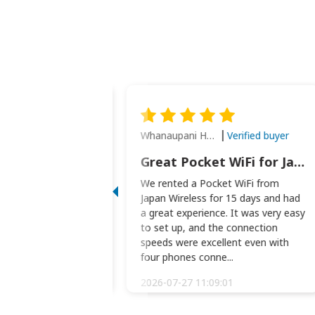
Whanaupani Henry Joseph Macown
Verified buyer
Verified buyer
This was wonderful option to a family of four. Everything worked smoothly.
Great Pocket WiFi for Japan Travel
rful option to a
We rented a Pocket WiFi from
. Everything worked
Japan Wireless for 15 days and had
picked the pocked
a great experience. It was very easy
okio Haneda airport
to set up, and the connection
t two weeks later to
speeds were excellent even with
m...
four phones conne...
:34:51
2026-07-27 11:09:01