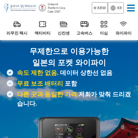
Inbound
₩ KRW
KR
Platform Corp.
Code: 5587
리무진 택시
액티비티
신칸센
고속버스
이심
와이파이
무제한으로 이용가능한
일본의
포켓 와이파이
속도 제한 없음
. 데이터 상한선 없음
무료 보조 배터리
포함
다른 곳과 동일한 가격.
저희가 맞춰 드리겠
습니다.