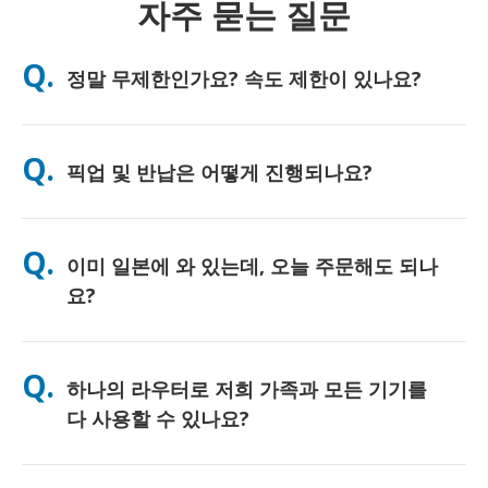
자주 묻는 질문
Q.
정말 무제한인가요? 속도 제한이 있나요?
A. 네, 진정한 무제한입니다. 저희는 FUP(페어 유즈 정책) 제한이나
인위적인 속도 저하를 일절 적용하지 않으며, 하루 종일 원하시는
Q.
픽업 및 반납은 어떻게 진행되나요?
만큼 데이터를 자유롭게 사용하실 수 있습니다. 다만, 모든 모바일
네트워크와 마찬가지로 일시적인 통신망 혼잡으로 인해 속도 저하
가 발생할 수 있습니다. 만약 정책적인 속도 제한이 발생할 경우,
주요 공항에서 직접 수령하시거나, 호텔 또는 숙소로 배송받으실
고객님의 대여료를 환불해 드리겠습니다.
수 있습니다 (배송은 체크인/출국 전에 완료됩니다). 반납 시에는
Q.
이미 일본에 와 있는데, 오늘 주문해도 되나
포함된 선불 반납 봉투를 사용하여 일본 내 어느 우체통이든 편리
하게 반납하시면 됩니다. 복잡한 서류 작성이나 카운터 대기 없이
요?
간편하게 서비스를 이용하실 수 있습니다.
네, 당일 공항 픽업이 가능합니다. 호텔 배송의 경우, 보통 다음 날
도착하게 됩니다. 혹시 정확한 확인이 필요하시거나 고객님의 지
Q.
하나의 라우터로 저희 가족과 모든 기기를
역에서 가장 빠른 수령 방법을 알고 싶으시다면, 언제든지 저희에
게 문의해 주세요. 친절하게 안내해 드리겠습니다.
다 사용할 수 있나요?
네, 최대 10대까지(폰, 태블릿, 노트북 등) 동시에 연결하여 사용하
실 수 있습니다. 배터리는 최대 10시간 지속되며, 하루 종일 편리