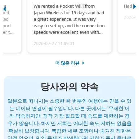
to a
We rented a Pocket WiFi from
Had no 
orked
Japan Wireless for 15 days and had
2026-0
cked
a great experience. It was very
irport
easy to set up, and the connection
ater to
speeds were excellent even with
four phones conne...
2026-07-27 11:09:01
더 많은 리뷰
당사와의 약속
일본으로 떠나시는 소중한 한 번뿐인 여행에는 믿을 수 있
는 데이터 연결이 필수입니다. 다른 곳에서는 '무제한'이
라 약속하지만, 정작 가장 필요할 때 속도를 제한하는 경
우가 많습니다. 하지만 저희는 어떠한 속도 저하도 없음을
확실히 보장합니다. 복잡한 세부 조항이나 숨겨진 제한은
일절 없으며, 만약 문제가 발생한다면 저희가 즉시 올바르