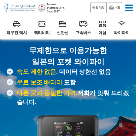
Inbound
₩ KRW
KR
Platform Corp.
Code: 5587
리무진 택시
액티비티
신칸센
고속버스
이심
와이파이
무제한으로 이용가능한
일본의
포켓 와이파이
속도 제한 없음
. 데이터 상한선 없음
무료 보조 배터리
포함
다른 곳과 동일한 가격.
저희가 맞춰 드리겠
습니다.