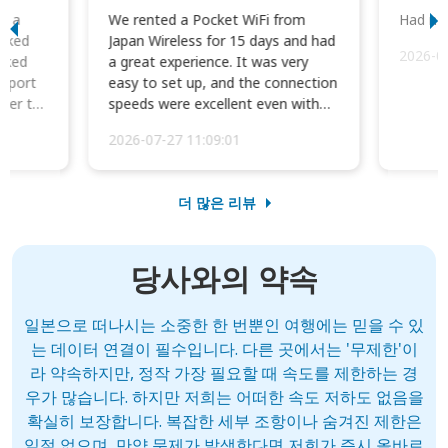
to a
We rented a Pocket WiFi from
Had no 
orked
Japan Wireless for 15 days and had
2026-0
cked
a great experience. It was very
irport
easy to set up, and the connection
ater to
speeds were excellent even with
four phones conne...
2026-07-27 11:09:01
더 많은 리뷰
당사와의 약속
일본으로 떠나시는 소중한 한 번뿐인 여행에는 믿을 수 있
는 데이터 연결이 필수입니다. 다른 곳에서는 '무제한'이
라 약속하지만, 정작 가장 필요할 때 속도를 제한하는 경
우가 많습니다. 하지만 저희는 어떠한 속도 저하도 없음을
확실히 보장합니다. 복잡한 세부 조항이나 숨겨진 제한은
일절 없으며, 만약 문제가 발생한다면 저희가 즉시 올바르