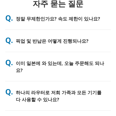
자주 묻는 질문
Q.
정말 무제한인가요? 속도 제한이 있나요?
A. 네, 진정한 무제한입니다. 저희는 FUP(페어 유즈 정책) 제한이나
인위적인 속도 저하를 일절 적용하지 않으며, 하루 종일 원하시는
Q.
픽업 및 반납은 어떻게 진행되나요?
만큼 데이터를 자유롭게 사용하실 수 있습니다. 다만, 모든 모바일
네트워크와 마찬가지로 일시적인 통신망 혼잡으로 인해 속도 저하
가 발생할 수 있습니다. 만약 정책적인 속도 제한이 발생할 경우,
주요 공항에서 직접 수령하시거나, 호텔 또는 숙소로 배송받으실
고객님의 대여료를 환불해 드리겠습니다.
수 있습니다 (배송은 체크인/출국 전에 완료됩니다). 반납 시에는
Q.
이미 일본에 와 있는데, 오늘 주문해도 되나
포함된 선불 반납 봉투를 사용하여 일본 내 어느 우체통이든 편리
하게 반납하시면 됩니다. 복잡한 서류 작성이나 카운터 대기 없이
요?
간편하게 서비스를 이용하실 수 있습니다.
네, 당일 공항 픽업이 가능합니다. 호텔 배송의 경우, 보통 다음 날
도착하게 됩니다. 혹시 정확한 확인이 필요하시거나 고객님의 지
Q.
하나의 라우터로 저희 가족과 모든 기기를
역에서 가장 빠른 수령 방법을 알고 싶으시다면, 언제든지 저희에
게 문의해 주세요. 친절하게 안내해 드리겠습니다.
다 사용할 수 있나요?
네, 최대 10대까지(폰, 태블릿, 노트북 등) 동시에 연결하여 사용하
실 수 있습니다. 배터리는 최대 10시간 지속되며, 하루 종일 편리