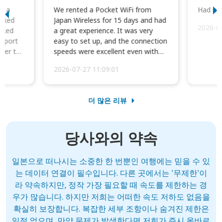
to a
We rented a Pocket WiFi from
Had no 
orked
Japan Wireless for 15 days and had
2026-0
cked
a great experience. It was very
irport
easy to set up, and the connection
ater to
speeds were excellent even with
four phones conne...
2026-07-27 11:09:01
더 많은 리뷰
당사와의 약속
일본으로 떠나시는 소중한 한 번뿐인 여행에는 믿을 수 있
는 데이터 연결이 필수입니다. 다른 곳에서는 '무제한'이
라 약속하지만, 정작 가장 필요할 때 속도를 제한하는 경
우가 많습니다. 하지만 저희는 어떠한 속도 저하도 없음을
확실히 보장합니다. 복잡한 세부 조항이나 숨겨진 제한은
일절 없으며, 만약 문제가 발생한다면 저희가 즉시 올바르