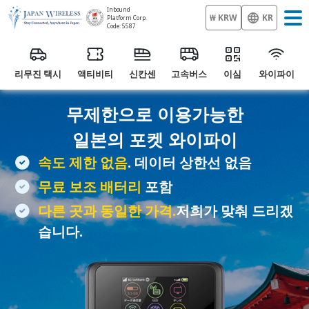
Inbound
₩ KRW
KR
Platform Corp.
Code: 5587
리무진 택시
액티비티
신칸센
고속버스
이심
와이파이
무제한으로 이용가능한
일본의
포켓 와이파이
속도 제한 없음
. 데이터 상한선 없음
무료 보조 배터리
포함
다른 곳과 동일한 가격.
저희가 맞춰 드리겠
습니다.