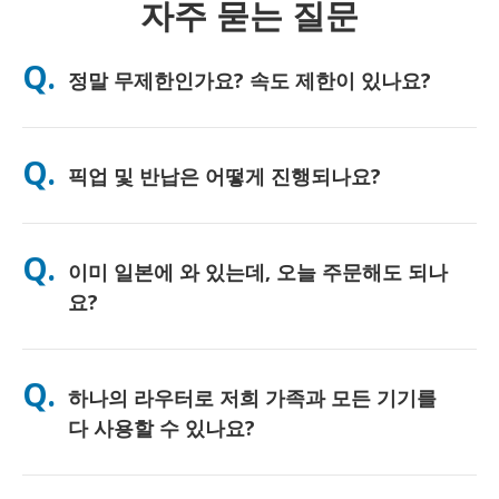
자주 묻는 질문
Q.
정말 무제한인가요? 속도 제한이 있나요?
A. 네, 진정한 무제한입니다. 저희는 FUP(페어 유즈 정책) 제한이나
인위적인 속도 저하를 일절 적용하지 않으며, 하루 종일 원하시는
Q.
픽업 및 반납은 어떻게 진행되나요?
만큼 데이터를 자유롭게 사용하실 수 있습니다. 다만, 모든 모바일
네트워크와 마찬가지로 일시적인 통신망 혼잡으로 인해 속도 저하
가 발생할 수 있습니다. 만약 정책적인 속도 제한이 발생할 경우,
주요 공항에서 직접 수령하시거나, 호텔 또는 숙소로 배송받으실
고객님의 대여료를 환불해 드리겠습니다.
수 있습니다 (배송은 체크인/출국 전에 완료됩니다). 반납 시에는
Q.
이미 일본에 와 있는데, 오늘 주문해도 되나
포함된 선불 반납 봉투를 사용하여 일본 내 어느 우체통이든 편리
하게 반납하시면 됩니다. 복잡한 서류 작성이나 카운터 대기 없이
요?
간편하게 서비스를 이용하실 수 있습니다.
네, 당일 공항 픽업이 가능합니다. 호텔 배송의 경우, 보통 다음 날
도착하게 됩니다. 혹시 정확한 확인이 필요하시거나 고객님의 지
Q.
하나의 라우터로 저희 가족과 모든 기기를
역에서 가장 빠른 수령 방법을 알고 싶으시다면, 언제든지 저희에
게 문의해 주세요. 친절하게 안내해 드리겠습니다.
다 사용할 수 있나요?
네, 최대 10대까지(폰, 태블릿, 노트북 등) 동시에 연결하여 사용하
실 수 있습니다. 배터리는 최대 10시간 지속되며, 하루 종일 편리